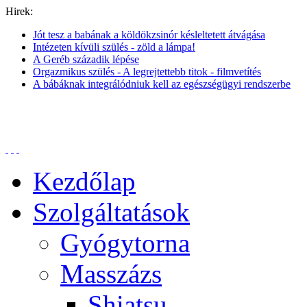
Hirek:
Jót tesz a babának a köldökzsinór késleltetett átvágása
Intézeten kívüli szülés - zöld a lámpa!
A Geréb századik lépése
Orgazmikus szülés - A legrejtettebb titok - filmvetítés
A bábáknak integrálódniuk kell az egészségügyi rendszerbe
Kezdőlap
Szolgáltatások
Gyógytorna
Masszázs
Shiatsu