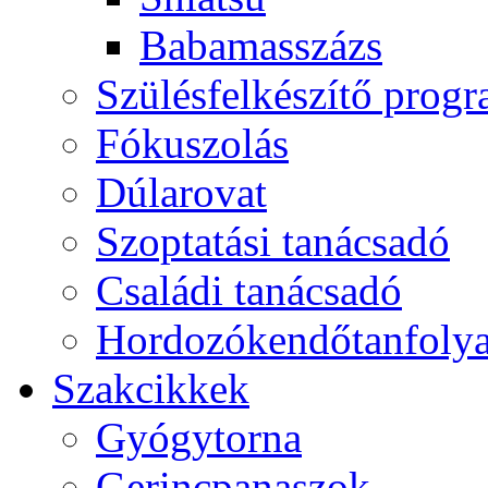
Babamasszázs
Szülésfelkészítő prog
Fókuszolás
Dúlarovat
Szoptatási tanácsadó
Családi tanácsadó
Hordozókendőtanfoly
Szakcikkek
Gyógytorna
Gerincpanaszok