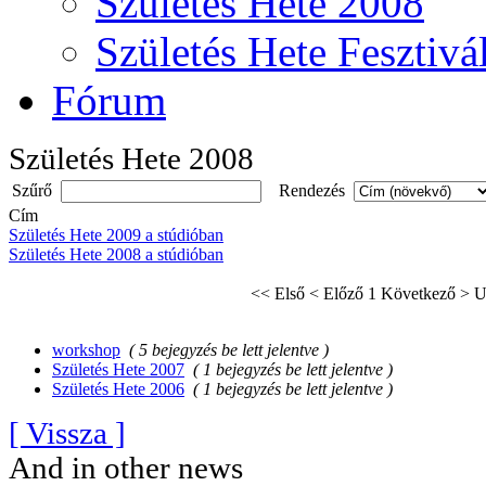
Születés Hete 2008
Születés Hete Fesztivá
Fórum
Születés Hete 2008
Szűrő
Rendezés
Cím
Születés Hete 2009 a stúdióban
Születés Hete 2008 a stúdióban
<< Első
< Előző
1
Következő >
U
workshop
( 5 bejegyzés be lett jelentve )
Születés Hete 2007
( 1 bejegyzés be lett jelentve )
Születés Hete 2006
( 1 bejegyzés be lett jelentve )
[ Vissza ]
And in other news