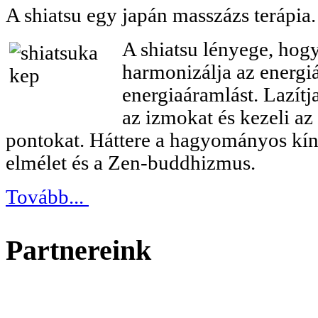
A shiatsu egy japán masszázs terápia.
A shiatsu lényege, hog
harmonizálja az energiá
energiaáramlást. Lazítja
az izmokat és kezeli az
pontokat. Háttere a hagyományos kín
elmélet és a Zen-buddhizmus.
Tovább...
Partnereink