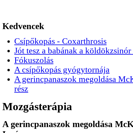
Kedvencek
Csípőkopás - Coxarthrosis
Jót tesz a babának a köldökzsinór 
Fókuszolás
A csípőkopás gyógytornája
A gerincpanaszok megoldása McKen
rész
Mozgásterápia
A gerincpanaszok megoldása McKen