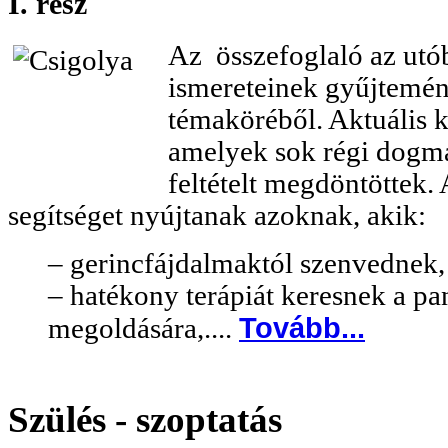
I. rész
Az összefoglaló az utó
ismereteinek gyűjtemé
témaköréből. Aktuális k
amelyek sok régi dogmát
feltételt megdöntöttek.
segítséget nyújtanak azoknak, akik:
– gerincfájdalmaktól szenvednek
– hatékony terápiát keresnek a p
Tovább...
megoldására,....
Szülés - szoptatás