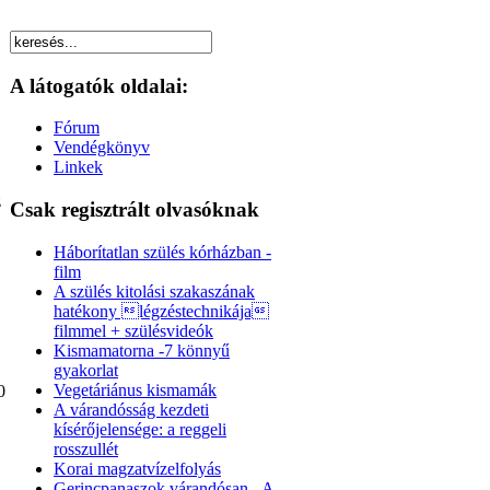
A látogatók oldalai:
Fórum
Vendégkönyv
Linkek
z
Csak regisztrált olvasóknak
Háborítatlan szülés kórházban -
film
A szülés kitolási szakaszának
hatékony légzéstechnikája
filmmel + szülésvideók
Kismamatorna -7 könnyű
gyakorlat
Vegetáriánus kismamák
0
A várandósság kezdeti
kísérőjelensége: a reggeli
rosszullét
Korai magzatvízelfolyás
Gerincpanaszok várandósan - A