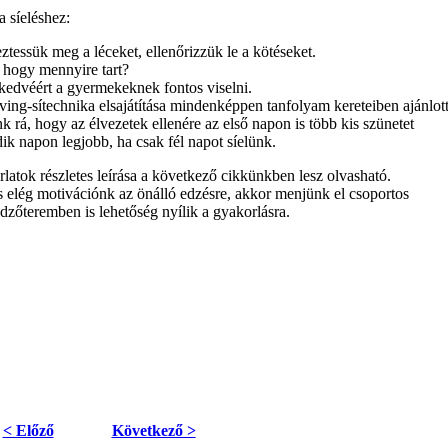
a síeléshez:
eztessük meg a léceket, ellenőrizzük le a kötéseket.
 hogy mennyire tart?
 kedvéért a gyermekeknek fontos viselni.
ving-sítechnika elsajátítása mindenképpen tanfolyam kereteiben ajánlott
nk rá, hogy az élvezetek ellenére az első napon is több kis szünetet
ik napon legjobb, ha csak fél napot síelünk.
atok részletes leírása a következő cikkünkben lesz olvasható.
elég motivációnk az önálló edzésre, akkor menjünk el csoportos
zőteremben is lehetőség nyílik a gyakorlásra.
< Előző
Következő >