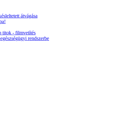
ésleltetett átvágása
pa!
titok - filmvetítés
 egészségügyi rendszerbe