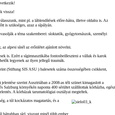
övetkezik!
k vissza!
sszunk, mint pl. a láblendítések előre-hátra, illetve oldalra is. Az
őtt is szükséges, azaz a sípályán.
asolják a téma szakemberei: síoktatók, gyógytornászok, személyi
 az alpesi sínél az erőnlétet ajánlott növelni.
sek is. Ezért a sígimnasztikába fontosbeilleszteni a vállak és karok
zhetők legyenek az ilyen jellegű traumák.
zerint (Stiftung SIS ASU ) balesetek száma összességében csökkent,
jelentése szerint Ausztriában a 2008-as téli szünet kimagaslott a
 és Salzburg környékén naponta 400 sérültet szállítottak kórházba, egés
jelentés. A kórházak tarumatológiai osztályai megteltek.
ég, a túl kockázatos magatartás, és a
ál bátrabban síel, viszont minél több ember