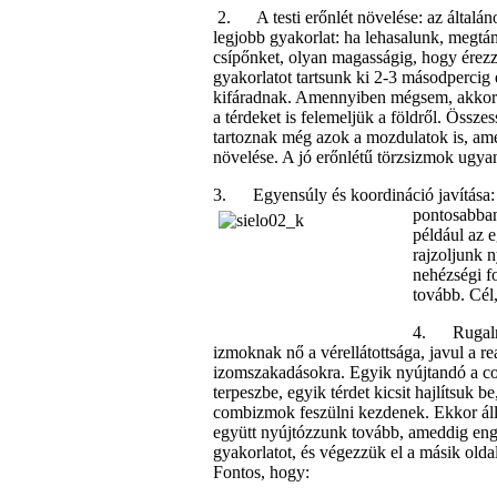
2. A testi erőnlét növelése: az általáno
legjobb gyakorlat: ha lehasalunk, megtá
csípőnket, olyan magasságig, hogy érez
gyakorlatot tartsunk ki 2-3 másodpercig 
kifáradnak. Amennyiben mégsem, akkor e
a térdeket is felemeljük a földről. Össz
tartoznak még azok a mozdulatok is, am
növelése. A jó erőnlétű törzsizmok ugyanis
3. Egyensúly és koordináció javítása: 
pontosabba
például az e
rajzoljunk n
nehézségi fo
tovább. Cél
4. Rugalmas
izmoknak nő a vérellátottsága, javul a re
izomszakadásokra. Egyik nyújtandó a co
terpeszbe, egyik térdet kicsit hajlítsuk 
combizmok feszülni kezdenek. Ekkor áll
együtt nyújtózzunk tovább, ameddig eng
gyakorlatot, és végezzük el a másik olda
Fontos, hogy: