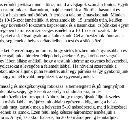
s erőnlét javítása mind a törzs, mind a végtagok számára fontos. Egyik
maszkodunk az alkarunkon, majd elemeljük a földről a hasunkat és
zük a hasizmok működését. A térdek a talajon támaszkodnak. Minden
és 10-15-ször ismételjük. A törzsizmok kb. 15 ismétlés után, kellően
gy következő fokozatra kapcsolunk és a hasunkkal, csípőnkkel együt
ességében háromszor szükséges ismételni a 10-15-ös sorozatot. Ide
elyeket a sípályán gyakran alkalmazunk. Cél a törzsizmok tónusának
, segítenek a helyes erőátvitelben a test és a síléc között.
e két tényező nagyon fontos, hogy síelés közben minél gyorsabban és
n
reagáljunk a hirtelen fellépő helyzetekre. A gyakorláshoz vegyük
gy lábon állást: anélkül, hogy a testünk kitérne az egyenes helyzetéből,
yolcasokat a levegőbe a felemelt lábbal. Ha növelni szeretnénk a
kot, akkor álljunk puha felületre, akár egy párnára és így gyakoroljunk
, hogy minél tovább megőrizzük az egyensúlyunkat.
ság és mozgékonyság fokozása: a bemelegített és jól megnyújtott
akciókészsége, így kisebb az esély a rándulásokra, ín- és
mbközelítő izomcsoport. Ahhoz, hogy megnyújtsuk álljunk széles
be, a másik lábbal nyújtózzunk oldalra egészen addig, amíg a belső
junk meg, tartsuk meg a helyzetet 5-10 másodpercig, majd kilégzéssel
ednek az izmok. Ezen felül még kétszer-háromszor ismételjük a
lra is. A nyújtás akkor hatásos, ha 30-60 másodpercig fenntartjuk.