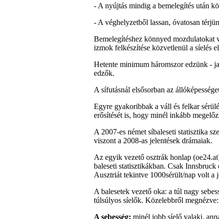
- A nyújtás mindig a bemelegítés után k
- A véghelyzetből lassan, óvatosan térjün
Bemelegítéshez könnyed mozdulatokat vála
izmok felkészítése közvetlenül a síelés el
Hetente minimum háromszor edzünk - jav
edzők.
A sífutásnál elsősorban az állóképességet,
Egyre gyakoribbak a váll és felkar sérülé
erősítését is, hogy minél inkább megelő
A 2007-es német síbaleseti statisztika s
viszont a 2008-as jelentések drámaiak.
Az egyik vezető osztrák honlap (oe24.at) 
baleseti statisztikákban. Csak Innsbruck
Ausztriát tekintve 1000sérült/nap volt a 
A balesetek vezető oka: a túl nagy sebess
túlsúlyos síelők. Közelebbről megnézve:
A sebesség:
minél jobb síelő valaki, ann