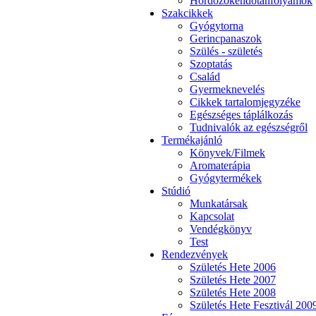
Hordozókendőtanfolyamok
Szakcikkek
Gyógytorna
Gerincpanaszok
Szülés - születés
Szoptatás
Család
Gyermeknevelés
Cikkek tartalomjegyzéke
Egészséges táplálkozás
Tudnivalók az egészségről
Termékajánló
Könyvek/Filmek
Aromaterápia
Gyógytermékek
Stúdió
Munkatársak
Kapcsolat
Vendégkönyv
Test
Rendezvények
Születés Hete 2006
Születés Hete 2007
Születés Hete 2008
Születés Hete Fesztivál 200