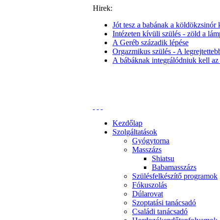
Hirek:
Jót tesz a babának a köldökzsinór k
Intézeten kívüli szülés - zöld a lám
A Geréb századik lépése
Orgazmikus szülés - A legrejtettebb 
A bábáknak integrálódniuk kell az
Kezdőlap
Szolgáltatások
Gyógytorna
Masszázs
Shiatsu
Babamasszázs
Szülésfelkészítő programok
Fókuszolás
Dúlarovat
Szoptatási tanácsadó
Családi tanácsadó