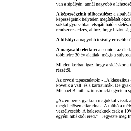
van a sípályán, annál nagyobb a lehetős
A képességeink túlbecsülése:
a sípályák
képességeink helytelen megítélését okozh
sokkal gyorsabban elsajátítható a síelés
rendszeres edzés, ahhoz, hogy biztonság
A túlsúly: a
nagyobb testsúly erősebb s
A magasabb életkor:
a csontok az élet
többnyire 30 év alattiak, mégis a súlyos
Minden korban igaz, hogy a síeléskor a t
részétől.
Az orvosi tapasztalatok: - „A klasszikus
követik a váll- és a kartraumák. De gyak
Michael Blauth az innsbrucki egyetem spo
„Az emberek gyakran magukkal viszik a 
meglehetősen elfáradnak. A műhó a mél
veszélyesebb. A baleseteknek csak a 10%
egyéni hibákból ered."- Jegyezte meg In