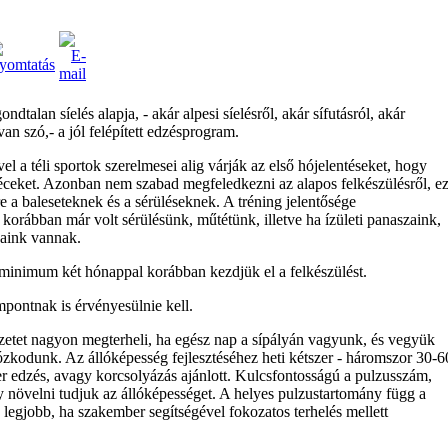
ondtalan síelés alapja, - akár alpesi síelésről, akár sífutásról, akár
an szó,- a jól felépített edzésprogram.
el a téli sportok szerelmesei alig várják az első hójelentéseket, hogy
léceket. Azonban nem szabad megfeledkezni az alapos felkészülésről, e
re a baleseteknek és a sérüléseknek. A tréning jelentősége
korábban már volt sérülésünk, műtétünk, illetve ha ízületi panaszaink,
saink vannak.
minimum két hónappal korábban kezdjük el a felkészülést.
mpontnak is érvényesülnie kell.
zetet nagyon megterheli, ha egész nap a sípályán vagyunk, és vegyük
tózkodunk. Az állóképesség fejlesztéséhez heti kétszer - háromszor 30-6
éner edzés, avagy korcsolyázás ajánlott. Kulcsfontosságú a pulzusszám,
y növelni tudjuk az állóképességet. A helyes pulzustartomány függ a
t a legjobb, ha szakember segítségével fokozatos terhelés mellett