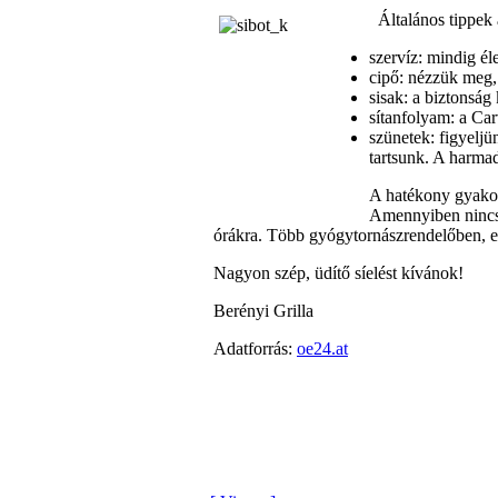
Általános tippek 
szervíz: mindig él
cipő: nézzük meg,
sisak: a biztonság
sítanfolyam: a Car
szünetek: figyeljü
tartsunk. A harmad
A hatékony gyakorl
Amennyiben nincs 
órákra. Több gyógytornászrendelőben, ed
Nagyon szép, üdítő síelést kívánok!
Berényi Grilla
Adatforrás:
oe24.at