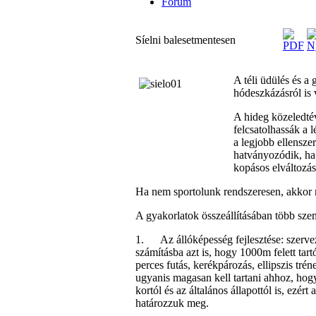
Fórum
Síelni balesetmentesen
A téli üdülés és a g
hódeszkázásról is v
A hideg közeledtév
felcsatolhassák a 
a legjobb ellensze
hatványozódik, ha 
kopásos elváltozá
Ha nem sportolunk rendszeresen, akkor 
A gyakorlatok összeállításában több sze
1. Az állóképesség fejlesztése: szerve
számításba azt is, hogy 1000m felett tar
perces futás, kerékpározás, ellipszis tr
ugyanis magasan kell tartani ahhoz, hog
kortól és az általános állapottól is, ezér
határozzuk meg.