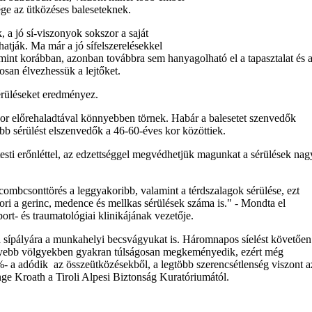
ége az ütközéses baleseteknek.
, a jó sí-viszonyok sokszor a saját
atják. Ma már a jó sífelszerelésekkel
, mint korábban, azonban továbbra sem hanyagolható el a tapasztalat és 
osan élvezhessük a lejtőket.
érüléseket eredményez.
kor előrehaladtával könnyebben törnek. Habár a balesetet szenvedők
abb sérülést elszenvedők a 46-60-éves kor közöttiek.
esti erőnléttel, az edzettséggel megvédhetjük magunkat a sérülések nag
 combcsonttörés a leggyakoribb, valamint a térdszalagok sérülése, ezt
ori a gerinc, medence és mellkas sérülések száma is." - Mondta el
rt- és traumatológiai klinikájának vezetője.
sípályára a munkahelyi becsvágyukat is. Háromnapos síelést követően
yebb völgyekben gyakran túlságosan megkeményedik, ezért még
- a adódik az összeütközésekből, a legtöbb szerencsétlenség viszont a
ge Kroath a Tiroli Alpesi Biztonság Kuratóriumától.