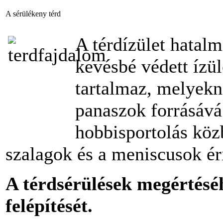
A sérülékeny térd
A térdízület hatalm
kevésbé védett ízü
tartalmaz, melyekn
panaszok forrásává 
hobbisportolás köz
szalagok és a meniscusok ér
A térdsérülések megértéséh
felépítését.