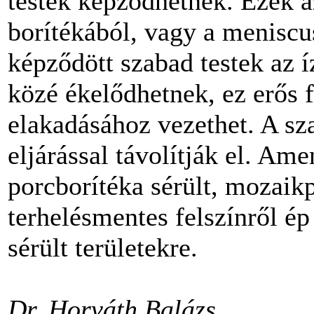
testek képződhetnek. Ezek az
borítékából, vagy a meniscu
képződött szabad testek az 
közé ékelődhetnek, ez erős 
elakadásához vezethet. A sz
eljárással távolítják el. Ame
porcborítéka sérült, mozaik­
terhelésmentes felszínről ép 
sérült területekre.
Dr. Horváth Balázs