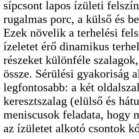
sípcsont lapos ízületi felszí
rugalmas porc, a külső és b
Ezek növelik a terhelési fel
ízeletet érő dinamikus terhel
részeket különféle szalagok,
össze. Sérülési gyakoriság a
legfontosabb: a két oldalszal
keresztszalag (elülső és hátu
meniscusok feladata, hogy 
az ízületet alkotó csontok 