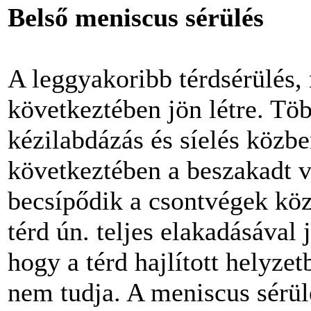
Belső meniscus sérülés
A leggyakoribb térdsérülés,
következtében jön létre. Töb
kézilabdázás és síelés közben
következtében a beszakadt 
becsípődik a csontvégek köz
térd ún. teljes elakadásával 
hogy a térd hajlított helyzet
nem tudja. A meniscus sérül