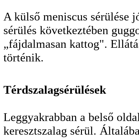
A külső meniscus sérülése jó
sérülés következtében gugg
„fájdalmasan kattog". Ellát
történik.
Térdszalagsérülések
Leggyakrabban a belső oldal
keresztszalag sérül. Általá