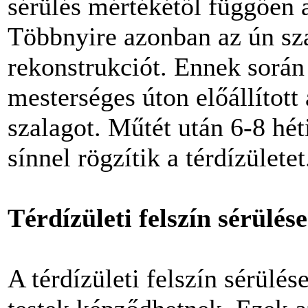
sérülés mértékétől függően a
Többnyire azonban az ún sza
rekonstrukciót. Ennek során 
mesterséges úton előállított
szalagot. Műtét után 6-8 hét
sínnel rögzítik a térdízületet
Térdízületi felszín sérülése
A térdízületi felszín sérülé