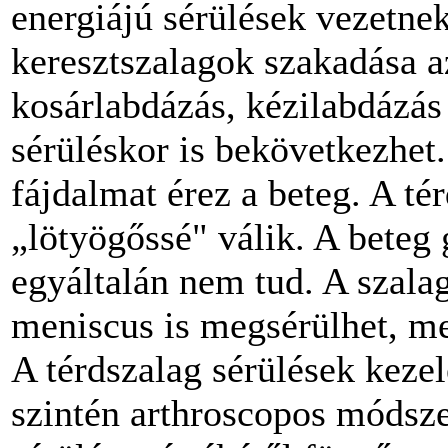
energiájú sérülések vezetne
keresztszalagok szakadása az
kosárlabdázás, kézilabdázás
sérüléskor is bekövetkezhet.
fájdalmat érez a beteg. A té
„lötyögőssé" válik. A beteg 
egyáltalán nem tud. A szala
meniscus is megsérülhet, me
A térdszalag sérülések kezel
szintén arthroscopos módsze