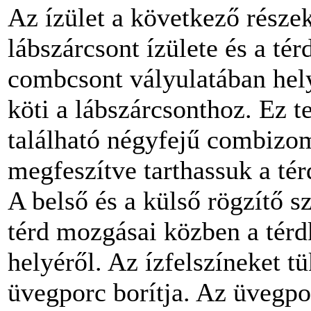
Az ízület a következő részek
lábszárcsont ízülete és a tér
combcsont vályulatában hely
köti a lábszárcsonthoz. Ez te
található négyfejű combizom
megfeszítve tarthassuk a tér
A belső és a külső rögzítő s
térd mozgásai közben a térd
helyéről. Az ízfelszíneket t
üvegporc borítja. Az üvegpo