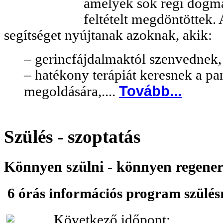
amelyek sok régi dogmát
feltételt megdöntöttek.
segítséget nyújtanak azoknak, akik:
– gerincfájdalmaktól szenvednek
– hatékony terápiát keresnek a p
Tovább...
megoldására,....
Szülés - szoptatás
Könnyen szülni - könnyen regener
6 órás információs program szülés
Következő időpont: