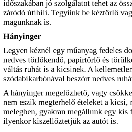
időszakában jó szolgálatot tehet az öss
záródó útibili. Tegyünk be kéztörlő vag
magunknak is.
Hányinger
Legyen kéznél egy műanyag fedeles do
nedves törlőkendő, papírtörlő és törül
váltás ruhát is a kicsinek. A kellemetle
szódabikarbónával beszórt nedves ruháv
A hányinger megelőzhető, vagy csökken
nem eszik megterhelő ételeket a kicsi
melegben, gyakran megállunk egy kis f
ilyenkor kiszellőztetjük az autót is.