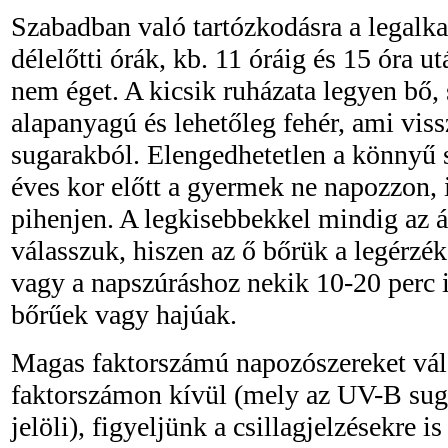
Szabadban való tartózkodásra a legalk
délelőtti órák, kb. 11 óráig és 15 óra u
nem éget. A kicsik ruházata legyen bő,
alapanyagú és lehetőleg fehér, ami viss
sugarakból. Elengedhetetlen a könnyű s
éves kor előtt a gyermek ne napozzon,
pihenjen. A legkisebbekkel mindig az 
válasszuk, hiszen az ő bőrük a legérzé
vagy a napszúráshoz nekik 10-20 perc is
bőrűek vagy hajúak.
Magas faktorszámú napozószereket vál
faktorszámon kívül (mely az UV-B sug
jelöli), figyeljünk a csillagjelzésekre 