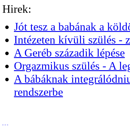
Hirek:
Jót tesz a babának a köld
Intézeten kívüli szülés - 
A Geréb századik lépése
Orgazmikus szülés - A legr
A bábáknak integrálódniu
rendszerbe