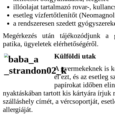
illóolajat tartalmazó rovar-, kullanc
esetleg vízfertőtlenítőt (Neomagnol 
a rendszeresen szedett gyógyszerek
Megérkezés után tájékozódjunk a g
patika, ügyeletek elérhetőségéről.
Külföldi utak
A gyermekeknek is kel
el ezt, és az esetleg
papírokat időben elin
nyaktáskában tartott kis kártyára írjuk 
szálláshely címét, a vércsoportját, eset
allergiáját.