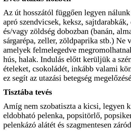
Az út hosszától függően legyen nálunk e
apró szendvicsek, keksz, sajtdarabkák,
és/vagy zöldség dobozban (banán, alma
sárgarépa, zeller, zöldpaprika stb.) Ne 
amelyek felmelegedve megromolhatnak p
hús, halak. Indulás előtt kerüljük a szén
ételeket, csokoládét, inkább valami k
ez segít az utazási betegség megelőzésé
Tisztába tevés
Amíg nem szobatiszta a kicsi, legyen 
eldobható pelenka, popsitörlő, popsike
pelenkázó alátét és szagmentesen záródó