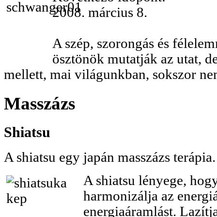
2008. március 8.
A szép, szorongás és félele
ösztönök mutatják az utat, de 
mellett, mai világunkban, sokszor n
Masszázs
Shiatsu
A shiatsu egy japán masszázs terápia.
A shiatsu lényege, hog
harmonizálja az energiá
energiaáramlást. Lazítja