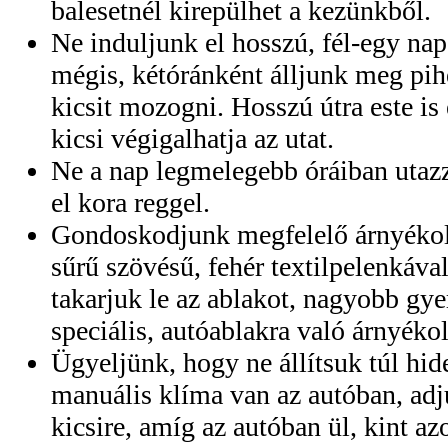
balesetnél kirepülhet a kezünkből.
Ne induljunk el hosszú, fél-egy na
mégis, kétóránként álljunk meg pih
kicsit mozogni. Hosszú útra este is
kicsi végigalhatja az utat.
Ne a nap legmelegebb óráiban utaz
el kora reggel.
Gondoskodjunk megfelelő árnyékol
sűrű szövésű, fehér textilpelenkáva
takarjuk le az ablakot, nagyobb gy
speciális, autóablakra való árnyékol
Ügyeljünk, hogy ne állítsuk túl hid
manuális klíma van az autóban, ad
kicsire, amíg az autóban ül, kint a