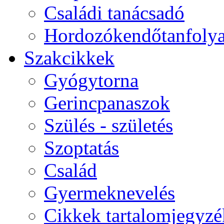
Családi tanácsadó
Hordozókendőtanfoly
Szakcikkek
Gyógytorna
Gerincpanaszok
Szülés - születés
Szoptatás
Család
Gyermeknevelés
Cikkek tartalomjegyzé