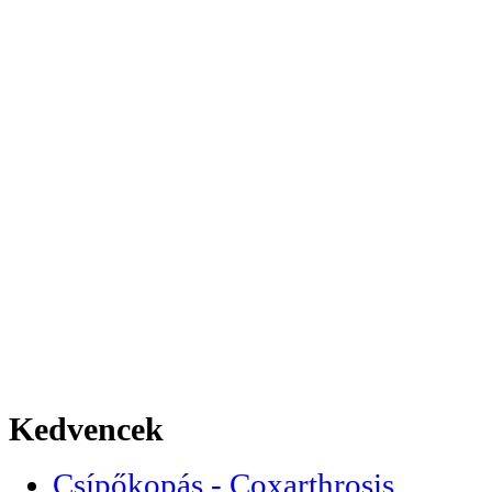
Kedvencek
Csípőkopás - Coxarthrosis