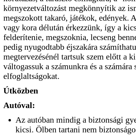
környezetváltozást megkönnyítik az ism
megszokott takaró, játékok, edények. A 
vagy kora délután érkezzünk, így a kics
felderítenie, megszoknia, lecseng benn
pedig nyugodtabb éjszakára számíthat
megtervezésénél tartsuk szem előtt a kic
váltogassuk a számunkra és a számára 
elfoglaltságokat.
Útközben
Autóval:
Az autóban mindig a biztonsági gy
kicsi. Ölben tartani nem biztonságos