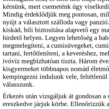
kérnünk, mert csemeténk úgy viselkedi
Mindig érdeklődjük meg pontosan, mil
nyújt a választott szálloda vagy panzió
kiskád, bili biztosítása alapvető egy m
hirdető helyen. Legyen lehetőség a baba
megmelegíteni, a cumisüvegeket, cumik
tartani, fertőtleníteni, a keveréshez, m
ivóvíz megbízhatóan tiszta. Három éves
kisgyermeket többnapos nomád életmó
kempingezni indulunk vele, feltétlenü
válasszunk.
Érkezés után vizsgáljuk át gondosan a 
ereszkedve járjuk körbe. Ellenőrizzük 