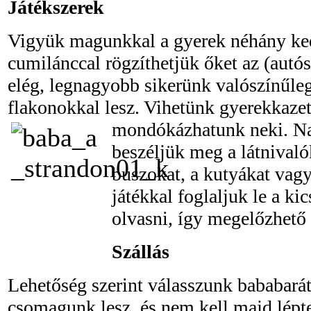
Játékszerek
Vigyük magunkkal a gyerek néhány ked
cumilánccal rögzíthetjük őket az (autó
elég, legnagyobb sikerünk valószínűleg
flakonokkal lesz. Vihetünk gyerekkazet
mondókázhatunk neki. N
beszéljük meg a látnival
buszokat, a kutyákat vag
játékkal foglaljuk le a ki
olvasni, így megelőzhető 
Szállás
Lehetőség szerint válasszunk bababarát
csomagunk lesz, és nem kell majd lép