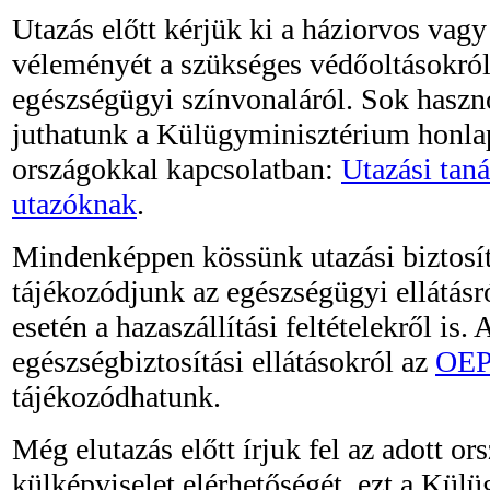
Utazás előtt kérjük ki a háziorvos va
véleményét a szükséges védőoltásokról,
egészségügyi színvonaláról. Sok hasz
juthatunk a Külügyminisztérium honla
országokkal kapcsolatban:
Utazási tan
utazóknak
.
Mindenképpen kössünk utazási biztosít
tájékozódjunk az egészségügyi ellátásró
esetén a hazaszállítási feltételekről is. 
egészségbiztosítási ellátásokról az
OEP
tájékozódhatunk.
Még elutazás előtt írjuk fel az adott o
külképviselet elérhetőségét, ezt a Kül