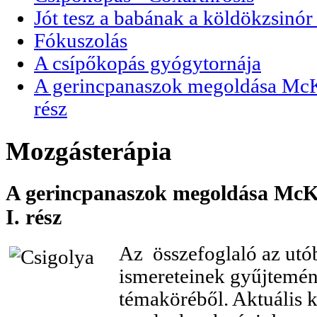
Jót tesz a babának a köldökzsinór 
Fókuszolás
A csípőkopás gyógytornája
A gerincpanaszok megoldása McKen
rész
Mozgásterápia
A gerincpanaszok megoldása McKen
I. rész
Az összefoglaló az utó
ismereteinek gyűjtemé
témaköréből. Aktuális k