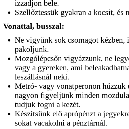
izzadjon bele.
Szellőztessük gyakran a kocsit, és
Vonattal, busszal:
Ne vigyünk sok csomagot kézben, 
pakoljunk.
Mozgólépcsőn vigyázzunk, ne legy
vagy a gyereken, ami beleakadhatna
leszállásnál neki.
Metró- vagy vonatperonon húzzuk el
nagyon figyeljünk minden mozdulat
tudjuk fogni a kezét.
Készítsünk elő aprópénzt a jegyekre
sokat vacakolni a pénztárnál.