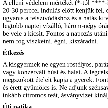
A elleni védelem mértékét (*-tól ****-i
20-30 perccel indulás előtt kenjük fel,
ugyanis a felszívódáshoz és a hatás kif
legtöbb naptej vízálló, három-négy órá
be vele a kicsit. Fontos a napozás utáni 
nem fog viszketni, égni, kiszáradni.
Étkezés
A kisgyermek ne egyen rostélyos, parázs
vagy konzervált húst és halat. A legcéls
megszokott ételeit kapja a gyerek. Fon
és érett gyümölcs is. Ne adjunk szénsav
inkább citromos teát, ásványvizet kíná
Úti patika