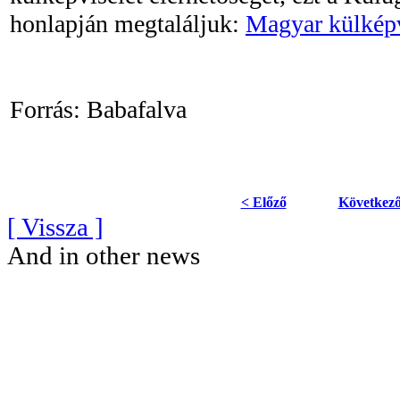
honlapján megtaláljuk:
Magyar külképv
Forrás: Babafalva
< Előző
Következő
[ Vissza ]
And in other news