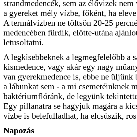
strandmedencék, sem az élővizek nem 
a gyereket mély vízbe, főként, ha eleve 
A termálvízben ne töltsön 20-25 percn
medencében fürdik, előtte-utána ajánlo
letusoltatni.
A legkisebbeknek a legmegfelelőbb a sa
kismedence, vagy akár egy nagy műany
van gyerekmedence is, ebbe ne üljünk b
a lábunkat sem - a mi csemetéinknek m
baktériumflóránk, de legyünk tekintett
Egy pillanatra se hagyjuk magára a kics
vízbe is belefulladhat, ha elcsúszik, ros
Napozás