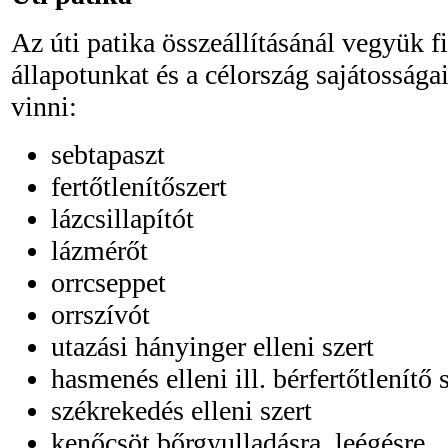
Az úti patika összeállításánál vegyük 
állapotunkat és a célország sajátossága
vinni:
sebtapaszt
fertőtlenítőszert
lázcsillapítót
lázmérőt
orrcseppet
orrszívót
utazási hányinger elleni szert
hasmenés elleni ill. bérfertőtlenítő 
székrekedés elleni szert
kenőcsöt bőrgyulladásra, leégésre