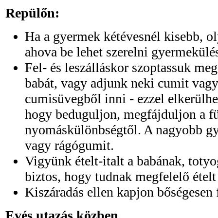
Repülőn:
Ha a gyermek kétévesnél kisebb, ol
ahova be lehet szerelni gyermekülés
Fel- és leszálláskor szoptassuk meg
babát, vagy adjunk neki cumit vag
cumisüvegből inni - ezzel elkerülhe
hogy beduguljon, megfájduljon a fü
nyomáskülönbségtől. A nagyobb gy
vagy rágógumit.
Vigyünk ételt-italt a babának, tot
biztos, hogy tudnak megfelelő ételt 
Kiszáradás ellen kapjon bőségesen f
Evés utazás közben