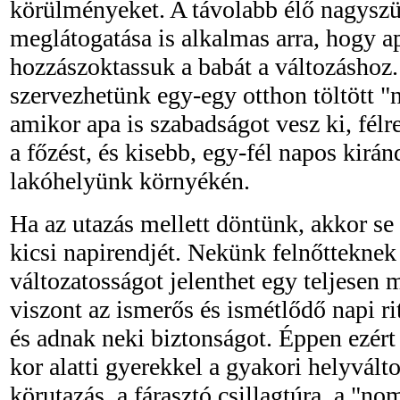
körülményeket. A távolabb élő nagysz
meglátogatása is alkalmas arra, hogy a
hozzászoktassuk a babát a változáshoz
szervezhetünk egy-egy otthon töltött "n
amikor apa is szabadságot vesz ki, fél
a főzést, és kisebb, egy-fél napos kirá
lakóhelyünk környékén.
Ha az utazás mellett döntünk, akkor se b
kicsi napirendjét. Nekünk felnőtteknek
változatosságot jelenthet egy teljesen m
viszont az ismerős és ismétlődő napi r
és adnak neki biztonságot. Éppen ezért
kor alatti gyerekkel a gyakori helyvált
körutazás, a fárasztó csillagtúra, a "