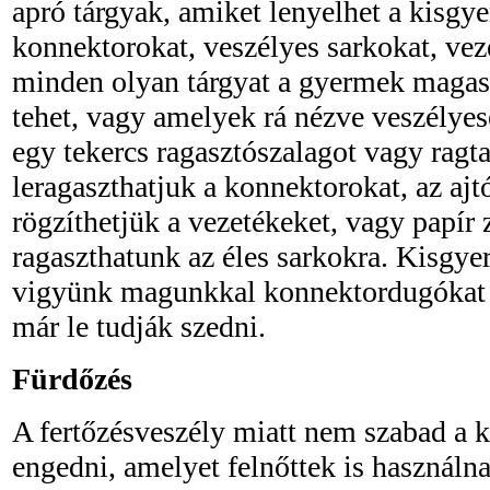
apró tárgyak, amiket lenyelhet a kisgy
konnektorokat, veszélyes sarkokat, vez
minden olyan tárgyat a gyermek magas
tehet, vagy amelyek rá nézve veszélye
egy tekercs ragasztószalagot vagy ragta
leragaszthatjuk a konnektorokat, az ajt
rögzíthetjük a vezetékeket, vagy papír 
ragaszthatunk az éles sarkokra. Kisgy
vigyünk magunkkal konnektordugókat -
már le tudják szedni.
Fürdőzés
A fertőzésveszély miatt nem szabad a k
engedni, amelyet felnőttek is használn