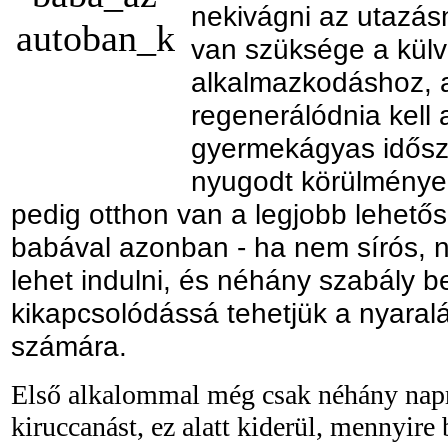
nekivágni az utazás
van szüksége a külv
alkalmazkodáshoz,
regenerálódnia kell 
gyermekágyas idősza
nyugodt körülmények
pedig otthon van a legjobb lehet
babával azonban - ha nem sírós, n
lehet indulni, és néhány szabály b
kikapcsolódássá tehetjük a nyaral
számára.
Első alkalommal még csak néhány napr
kiruccanást, ez alatt kiderül, mennyire b