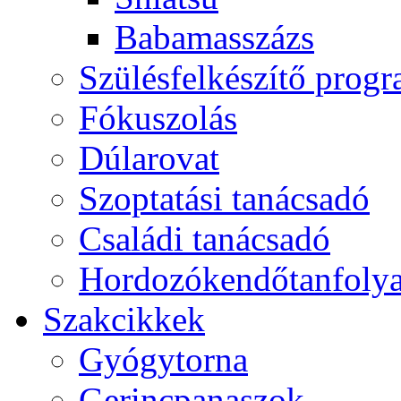
Babamasszázs
Szülésfelkészítő prog
Fókuszolás
Dúlarovat
Szoptatási tanácsadó
Családi tanácsadó
Hordozókendőtanfoly
Szakcikkek
Gyógytorna
Gerincpanaszok