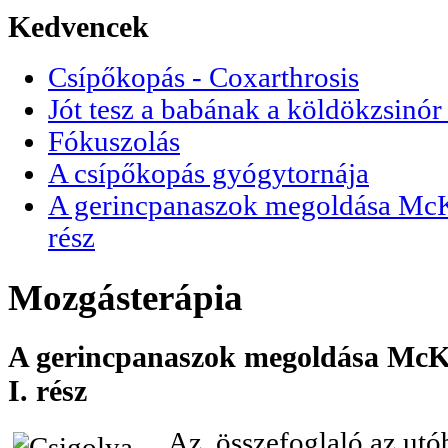
Kedvencek
Csípőkopás - Coxarthrosis
Jót tesz a babának a köldökzsinór 
Fókuszolás
A csípőkopás gyógytornája
A gerincpanaszok megoldása McKen
rész
Mozgásterápia
A gerincpanaszok megoldása McKen
I. rész
Az összefoglaló az utó