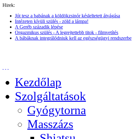
Hirek:
Jót tesz a babának a köldökzsinór késleltetett átvágása
Intézeten kívüli szülés - zöld a lámpa!
A Geréb századik lépése
Orgazmikus szülés - A legrejtettebb titok - filmvetítés
A bábáknak integrálódniuk kell az egészségügyi rendszerbe
Kezdőlap
Szolgáltatások
Gyógytorna
Masszázs
Shiatsu