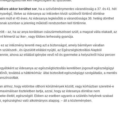
yermekgyógyásznak kell megvizsgálni az újszülöttet.
zülésre akkor kerülhet sor
, ha a szövődménymentes várandósság a 37. és 41. hét
yavégű, illetve az édesanya az intézeten kívüli szülésről történő döntése
g nem múlt el 40 éves. Az édesanya legkésőbb a várandóssága 36. hetéig dönthet
zásnak azonban a jelenleg működő rendszerben kell történnie.
ött – az, ha az anya korábban császármetszéssel szült, a magzat válla elakadt, az
nt felmerül az iker-, vagy többes terhesség gyanúja.
n ez az intézmény teremti meg azt a biztonságot, amely bármilyen váratlan
 szülészeti-, és újszülött ellátást nyújtó, az Egészségbiztosítási Alapból
 lennie, ahova az ellátást igénybe vevő nő és gyermeke a helyszínről húsz percen
 egyébként az édesanya az egészségbiztosítás keretében jogosult egészségügyi
őnői, továbbá a háttérkórház által biztosított egészségügyi szolgáltatás, a mentés
anszírozottak.
 ahhoz, hogy eldöntse otthoni körülmények között, vagy kórházban szeretné-e
 maximálisan tiszteletben tartja, azzal, hogy az édesanya döntése nem
rmeke életét, egészségét. Ebben az esetben ugyanis a születés helyének szabad
ez, egészséghez való alkotmányos alapjog. – áll a közleményben.