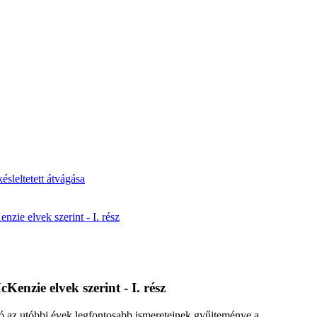
ésleltetett átvágása
ie elvek szerint - I. rész
enzie elvek szerint - I. rész
ó az utóbbi évek legfontosabb ismereteinek gyűjteménye a