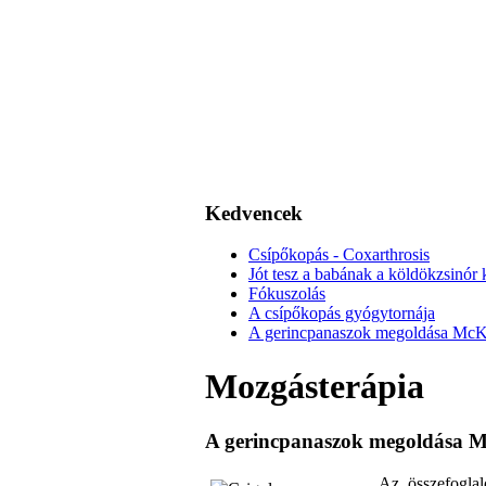
Kedvencek
Csípőkopás - Coxarthrosis
Jót tesz a babának a köldökzsinór k
Fókuszolás
A csípőkopás gyógytornája
A gerincpanaszok megoldása McKenz
Mozgásterápia
A gerincpanaszok megoldása McK
Az összefoglal