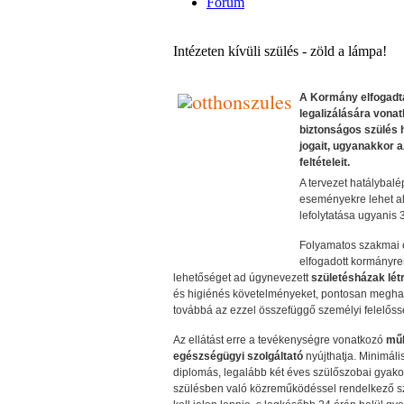
Fórum
Intézeten kívüli szülés - zöld a lámpa!
A Kormány elfogadta
legalizálására vonat
biztonságos szülés 
jogait, ugyanakkor 
feltételeit.
A tervezet hatálybalé
eseményekre lehet al
lefolytatása ugyanis 
Folyamatos szakmai e
elfogadott kormányren
lehetőséget ad úgynevezett
születésházak lét
és higiénés követelményeket, pontosan meghat
továbbá az ezzel összefüggő személyi felelőss
Az ellátást erre a tevékenységre vonatkozó
műk
egészségügyi szolgáltató
nyújthatja. Minimáli
diplomás, legalább két éves szülőszobai gyakor
szülésben való közreműködéssel rendelkező sz