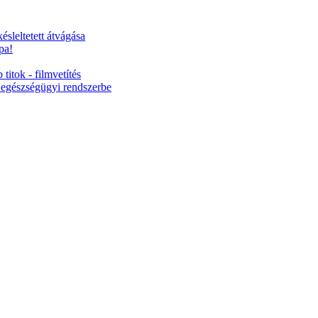
ésleltetett átvágása
pa!
titok - filmvetítés
 egészségügyi rendszerbe