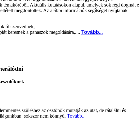
 témaköréből. Aktuális kutatásokon alapul, amelyek sok régi dogmát é
 feltételt megdöntöttek. Az alábbi információk segítséget nyújtanak
maktól szenvednek,
piát keresnek a panaszok megoldására,....
Tovább...
nerálódni
készülőknek
lemmentes szüléshez az ösztönök mutatják az utat, de rátalálni és
i világunkban, sokszor nem könnyű.
Tovább...