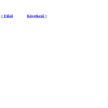
< Előző
Következő >