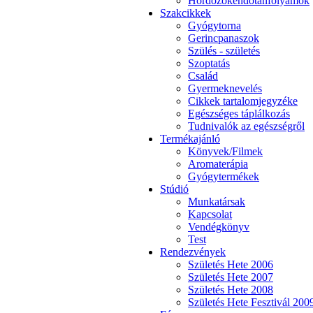
Hordozókendőtanfolyamok
Szakcikkek
Gyógytorna
Gerincpanaszok
Szülés - születés
Szoptatás
Család
Gyermeknevelés
Cikkek tartalomjegyzéke
Egészséges táplálkozás
Tudnivalók az egészségről
Termékajánló
Könyvek/Filmek
Aromaterápia
Gyógytermékek
Stúdió
Munkatársak
Kapcsolat
Vendégkönyv
Test
Rendezvények
Születés Hete 2006
Születés Hete 2007
Születés Hete 2008
Születés Hete Fesztivál 200