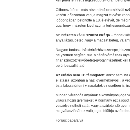
kell jelen lennie, s legkésőbb 24 órán belül g
Otthonszülésre, más néven
intézeten kívüli s
közötti időszakban van, a magzat fekvése kopon
időpontjában betöltötte a 18. életévét, de mé
úgy, hogy intézeten kívül szül, a terhesgondo
Az
intézeten kívüli szülést kizárja
– többek köz
anya lázas, beteg, vagy a magzat beteg, valami
Nagyon fontos a
háttérkórház szerepe
, hisze
helyzetben segíteni tud. A háttérkórháznak olyan
finanszírozott fekvőbeteg-gyógyintézetnek kell
belül beszállítható.
Az ellátás nem TB támogatott
, akkor sem, ha
ellátásra, azonban a házi gyermekorvosi, a véd
és a laboratóriumi vizsgálatok ez esetben is fin
Minden várandós anyának alkotmányos joga van
világra hozni gyermekét. A Kormány ezt a jogot
veszélyeztetheti saját, vagy a születendő gye
megválasztásához való jogot felülírja az életh
Forrás: babafalva