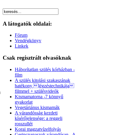
A látogatók oldalai:
Fórum
Vendégkönyv
Linkek
Csak regisztrált olvasóknak
Háborítatlan szülés kórházban -
film
A szülés kitolási szakaszának
hatékony légzéstechnikája
filmmel + szülésvideók
i
Kismamatorna -7 könnyű
gyakorlat
Vegetáriánus kismamák
A várandósság kezdeti
kísérőjelensége: a reggeli
rosszullét
Korai magzatvízelfolyás
Gerincpanaszok várandósan - A