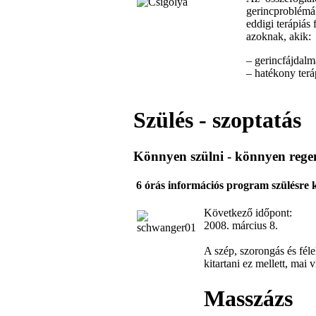
gerincproblémák
eddigi terápiás
azoknak, akik:
– gerincfájdal
– hatékony terá
Szülés - szoptatás
Könnyen szülni - könnyen rege
6 órás információs program szülésre 
Következő időpont:
2008. március 8.
A szép, szorongás és féle
kitartani ez mellett, ma
Masszázs