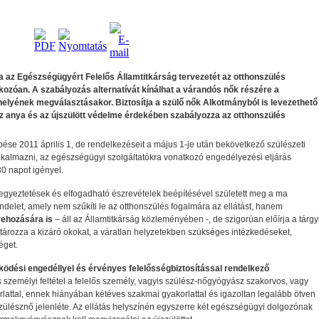
 az Egészségügyért Felelős Államtitkárság tervezetét az otthonszülés
kozóan. A szabályozás alternatívát kínálhat a várandós nők részére a
helyének megválasztásakor. Biztosítja a szülő nők Alkotmányból is levezethető
az anya és az újszülött védelme érdekében szabályozza az otthonszülés
pése 2011 április 1, de rendelkezéseit a május 1-je után bekövetkező szülészeti
kalmazni, az egészségügyi szolgáltatókra vonatkozó engedélyezési eljárás
30 napot igényel.
gyeztetések és elfogadható észrevételek beépítésével született meg a ma
delet, amely nem szűkíti le az otthonszülés fogalmára az ellátást, hanem
rehozására is
– áll az Államtitkárság közleményében -, de szigorúan előírja a tárgy
ározza a kizáró okokat, a váratlan helyzetekben szükséges intézkedéseket,
éget.
ödési engedéllyel és érvényes felelősségbiztosítással rendelkező
s személyi feltétel a felelős személy, vagyis szülész-nőgyógyász szakorvos, vagy
lattal, ennek hiányában kétéves szakmai gyakorlattal és igazoltan legalább ötven
ülésznő jelenléte. Az ellátás helyszínén egyszerre két egészségügyi dolgozónak