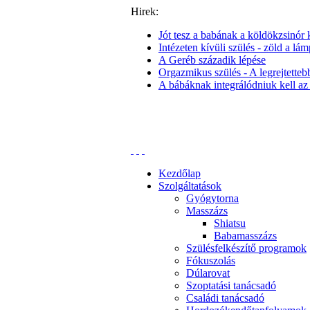
Hirek:
Jót tesz a babának a köldökzsinór k
Intézeten kívüli szülés - zöld a lám
A Geréb századik lépése
Orgazmikus szülés - A legrejtettebb 
A bábáknak integrálódniuk kell az
Kezdőlap
Szolgáltatások
Gyógytorna
Masszázs
Shiatsu
Babamasszázs
Szülésfelkészítő programok
Fókuszolás
Dúlarovat
Szoptatási tanácsadó
Családi tanácsadó