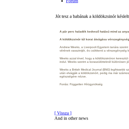
Fórum
Jót tesz a babának a köldökzsinór késlelt
A pár perc haladék kedvező hatású mind az any
A köldökzsinór túl korai átvágása vérszegénysége
Andrew Weeks, a Liverpooli Egyetem tanára szerint h
vérének vasszintjét, és csökkenti a vérszegénység 
Weeks azzal érvel, hogy a köldökzsinóron keresztül 
indul. Weeks szerint a koraszülötteknél különösen jó
Weeks a British Medical Journal (BMJ) legfrissebb s
után elvágják a köldökzsinórt, pedig ma már számo
egészségére nézve.
Forrás: Független Hírügynökség
[ Vissza ]
And in other news