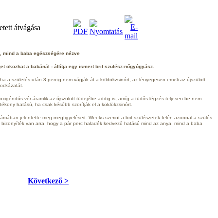
etett átvágása
a, mind a baba egészségére nézve
t okozhat a babánál - állítja egy ismert brit szülész-nőgyógyász.
a a születés után 3 percig nem vágják át a köldökzsinórt, az lényegesen emeli az újszülött
kockázatát.
oxigéndús vér áramlik az újszülött tüdejébe addig is, amíg a tüdős légzés teljesen be nem
tékony hatású, ha csak később szorítják el a köldökzsinórt.
zámában jelentette meg megfigyeléseit. Weeks szerint a brit szülészetek felén azonnal a szülés
s bizonyíték van arra, hogy a pár perc haladék kedvező hatású mind az anya, mind a baba
Következő >