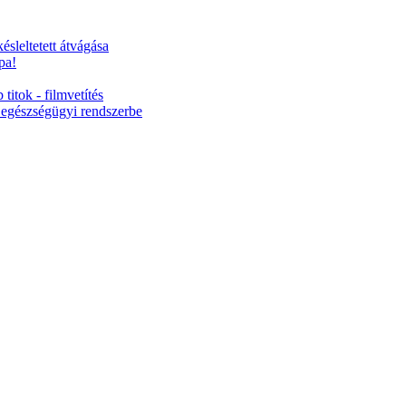
ésleltetett átvágása
pa!
titok - filmvetítés
 egészségügyi rendszerbe