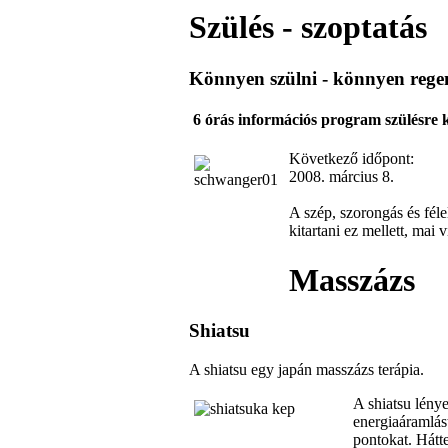
Szülés - szoptatás
Könnyen szülni - könnyen rege
6 órás információs program szülésre 
Következő időpont:
2008. március 8.
A szép, szorongás és féle
kitartani ez mellett, ma
Masszázs
Shiatsu
A shiatsu egy japán masszázs terápia.
A shiatsu lény
energiaáramlást
pontokat. Hátt