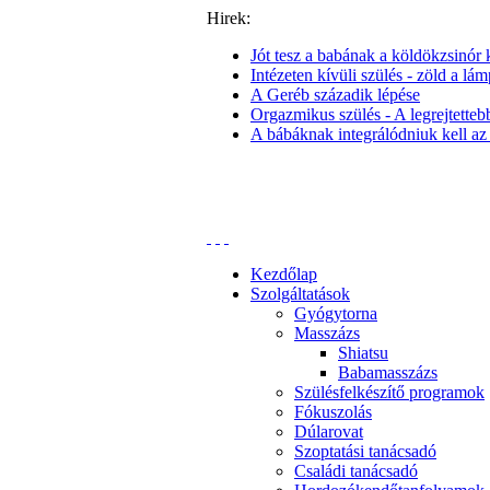
Hirek:
Jót tesz a babának a köldökzsinór k
Intézeten kívüli szülés - zöld a lám
A Geréb századik lépése
Orgazmikus szülés - A legrejtettebb 
A bábáknak integrálódniuk kell az
Kezdőlap
Szolgáltatások
Gyógytorna
Masszázs
Shiatsu
Babamasszázs
Szülésfelkészítő programok
Fókuszolás
Dúlarovat
Szoptatási tanácsadó
Családi tanácsadó