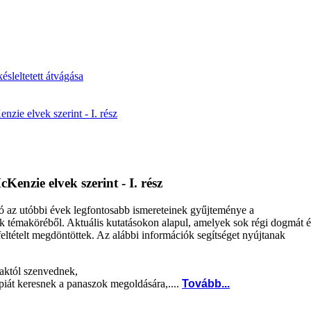
ésleltetett átvágása
ie elvek szerint - I. rész
enzie elvek szerint - I. rész
ó az utóbbi évek legfontosabb ismereteinek gyűjteménye a
 témaköréből. Aktuális kutatásokon alapul, amelyek sok régi dogmát é
 feltételt megdöntöttek. Az alábbi információk segítséget nyújtanak
maktól szenvednek,
piát keresnek a panaszok megoldására,....
Tovább...