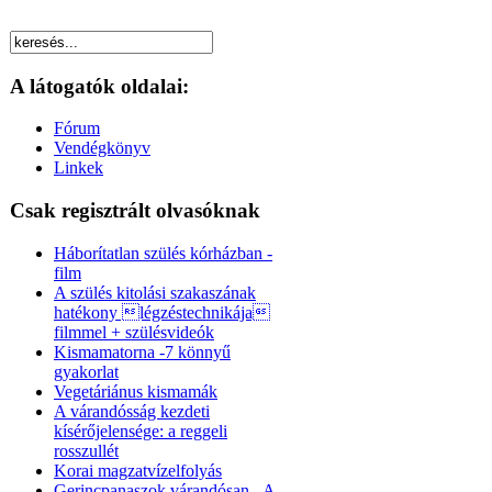
A látogatók oldalai:
Fórum
Vendégkönyv
Linkek
Csak regisztrált olvasóknak
Háborítatlan szülés kórházban -
film
A szülés kitolási szakaszának
hatékony légzéstechnikája
filmmel + szülésvideók
Kismamatorna -7 könnyű
gyakorlat
Vegetáriánus kismamák
A várandósság kezdeti
kísérőjelensége: a reggeli
rosszullét
Korai magzatvízelfolyás
Gerincpanaszok várandósan - A