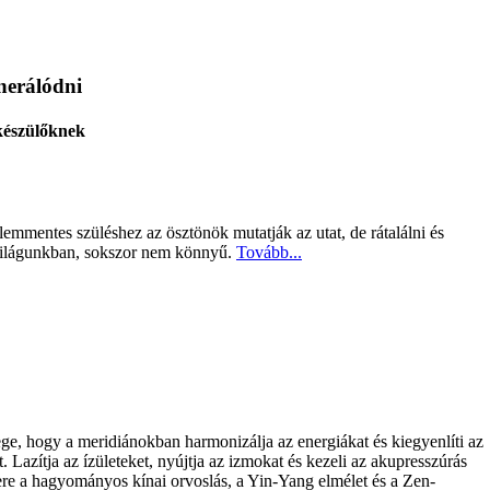
nerálódni
készülőknek
lemmentes szüléshez az ösztönök mutatják az utat, de rátalálni és
i világunkban, sokszor nem könnyű.
Tovább...
ege, hogy a meridiánokban harmonizálja az energiákat és kiegyenlíti az
. Lazítja az ízületeket, nyújtja az izmokat és kezeli az akupresszúrás
ere a hagyományos kínai orvoslás, a Yin-Yang elmélet és a Zen-