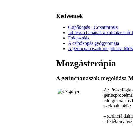
Kedvencek
Csípőkopás - Coxarthrosis
Jót tesz a babának a köldökzsinór k
Fókuszolás
A csípőkopás gyógytornája
A gerincpanaszok megoldása McKenz
Mozgásterápia
A gerincpanaszok megoldása McK
Az összefoglal
gerincproblémák
eddigi terápiás
azoknak, akik:
– gerincfájdal
– hatékony terá