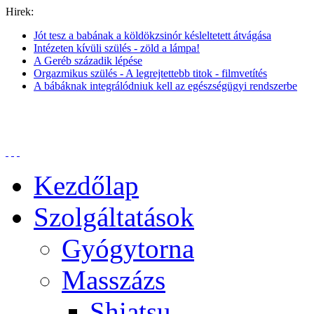
Hirek:
Jót tesz a babának a köldökzsinór késleltetett átvágása
Intézeten kívüli szülés - zöld a lámpa!
A Geréb századik lépése
Orgazmikus szülés - A legrejtettebb titok - filmvetítés
A bábáknak integrálódniuk kell az egészségügyi rendszerbe
Kezdőlap
Szolgáltatások
Gyógytorna
Masszázs
Shiatsu