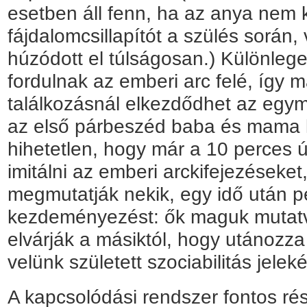
esetben áll fenn, ha az anya nem k
fájdalomcsillapítót a szülés során
húzódott el túlságosan.) Különleg
fordulnak az emberi arc felé, így m
találkozásnál elkezdődhet az egy
az első párbeszéd baba és mama k
hihetetlen, hogy már a 10 perces ú
imitálni az emberi arckifejezéseket
megmutatják nekik, egy idő után p
kezdeményezést: ők maguk mutatva
elvárják a másiktól, hogy utánozza 
velünk született szociabilitás jelek
A kapcsolódási rendszer fontos ré