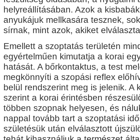
helyreállításában. Azok a kisbabák
anyukájuk mellkasára tesznek, sok
sírnak, mint azok, akiket elválaszta
Emellett a szoptatás területén min
egyértelműen kimutatja a korai egy
hatását. A bőrkontaktus, a test mele
megkönnyíti a szopási reflex előhí
belül rendszerint meg is jelenik. A
szerint a korai érintésben részesü
többen szopnak helyesen, és nálu
nappal tovább tart a szoptatási idő
születésük után elválasztott újszü
tehát kihasználjuk a természet által