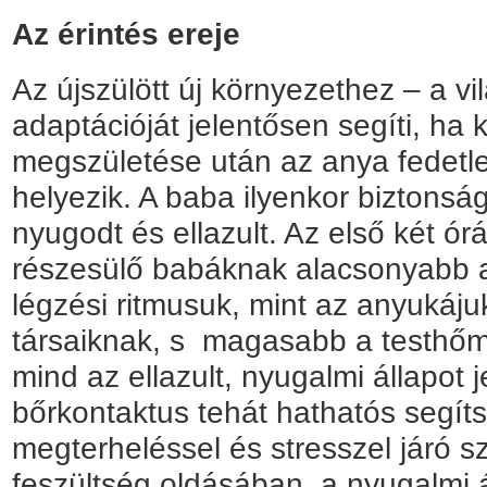
Az érintés ereje
Az újszülött új környezethez – a vi
adaptációját jelentősen segíti, ha 
megszületése után az anya fedetl
helyezik. A baba ilyenkor biztonsá
nyugodt és ellazult. Az első két ó
részesülő babáknak alacsonyabb a
légzési ritmusuk, mint az anyukájuk
társaiknak, s magasabb a testhőm
mind az ellazult, nyugalmi állapot j
bőrkontaktus tehát hathatós segíts
megterheléssel és stresszel járó s
feszültség oldásában, a nyugalmi á