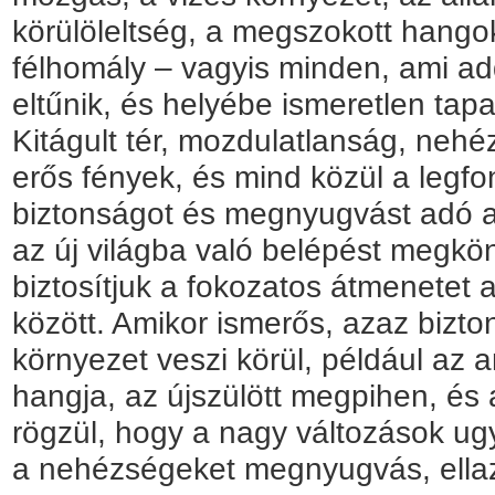
körülöleltség, a megszokott hango
félhomály – vagyis minden, ami add
eltűnik, és helyébe ismeretlen tap
Kitágult tér, mozdulatlanság, nehé
erős fények, és mind közül a legfo
biztonságot és megnyugvást adó an
az új világba való belépést megkön
biztosítjuk a fokozatos átmenetet 
között. Amikor ismerős, azaz bizto
környezet veszi körül, például az 
hangja, az újszülött megpihen, és 
rögzül, hogy a nagy változások u
a nehézségeket megnyugvás, ellaz