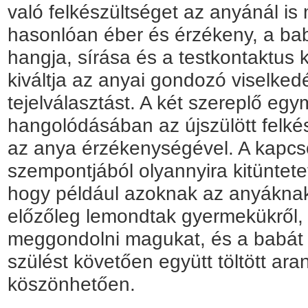
való felkészültséget az anyánál is 
hasonlóan éber és érzékeny, a ba
hangja, sírása és a testkontaktus k
kiváltja az anyai gondozó viselked
tejelválasztást. A két szereplő eg
hangolódásában az újszülött felkés
az anya érzékenységével. A kapcso
szempontjából olyannyira kitüntete
hogy például azoknak az anyáknak
előzőleg lemondtak gyermekükről,
meggondolni magukat, és a babát 
szülést követően együtt töltött ar
köszönhetően.