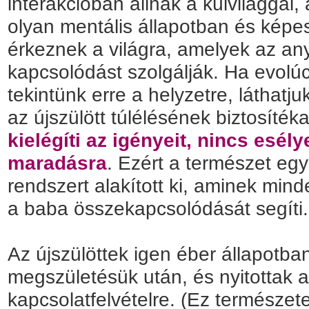
interakcióban állnak a külvilággal,
olyan mentális állapotban és képe
érkeznek a világra, amelyek az an
kapcsolódást szolgálják. Ha evolú
tekintünk erre a helyzetre, láthatj
az újszülött túlélésének biztosíték
kielégíti az igényeit, nincs esély
maradásra
. Ezért a természet egy
rendszert alakított ki, aminek min
a baba összekapcsolódását segíti.
Az újszülöttek igen éber állapotb
megszületésük után, és nyitottak 
kapcsolatfelvételre. (Ez természe