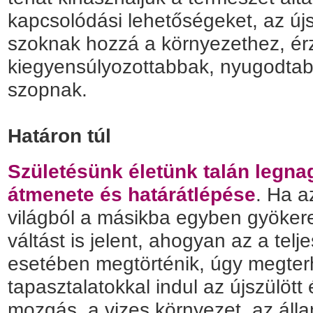
kapcsolódási lehetőségeket, az ú
szoknak hozzá a környezethez, ér
kiegyensúlyozottabbak, nyugodta
szopnak.
Határon túl
Születésünk életünk talán legn
átmenete és határátlépése
. Ha a
világból a másikba egyben gyökere
váltást is jelent, ahogyan az a telj
esetében megtörténik, úgy megter
tapasztalatokkal indul az újszülött
mozgás, a vizes környezet, az álla