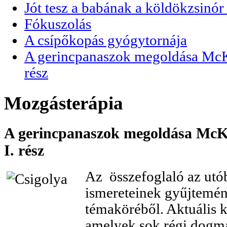
Jót tesz a babának a köldökzsinór 
Fókuszolás
A csípőkopás gyógytornája
A gerincpanaszok megoldása McKen
rész
Mozgásterápia
A gerincpanaszok megoldása McKen
I. rész
Az összefoglaló az utó
ismereteinek gyűjtemé
témaköréből. Aktuális k
amelyek sok régi dogmát