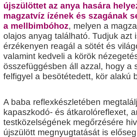
újszülöttet az anya hasára helye
magzatvíz ízének és szagának se
a mellbimbóhoz
, melyen a magza
olajos anyag található. Tudjuk azt 
érzékenyen reagál a sötét és világo
valamint kedveli a körök nézegeté
összefüggésben áll azzal, hogy a 
felfigyel a besötétedett, kör alak
A baba reflexkészletében megtalálj
kapaszkodó- és átkarolóreflexet, 
testközelségének megőrzésére hiva
újszülött megnyugtatását is elősegí