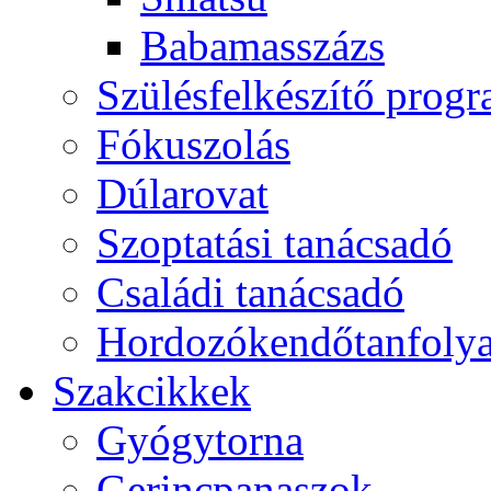
Babamasszázs
Szülésfelkészítő prog
Fókuszolás
Dúlarovat
Szoptatási tanácsadó
Családi tanácsadó
Hordozókendőtanfoly
Szakcikkek
Gyógytorna
Gerincpanaszok