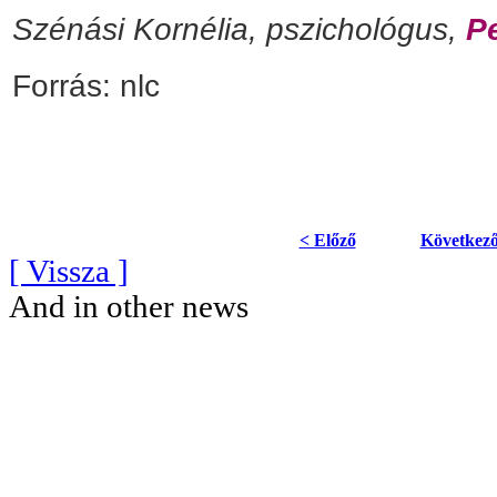
Szénási Kornélia, pszichológus,
Pe
Forrás: nlc
< Előző
Következő
[ Vissza ]
And in other news