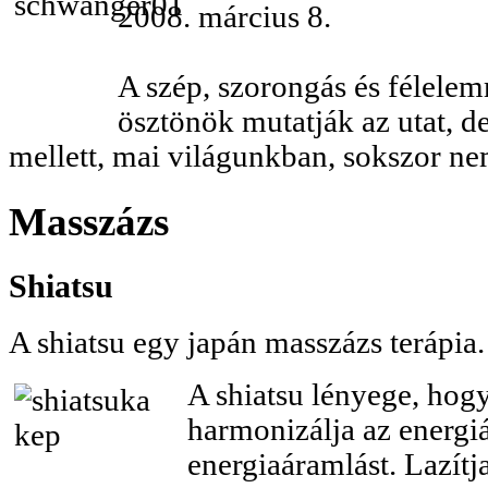
2008. március 8.
A szép, szorongás és félele
ösztönök mutatják az utat, de 
mellett, mai világunkban, sokszor n
Masszázs
Shiatsu
A shiatsu egy japán masszázs terápia.
A shiatsu lényege, hog
harmonizálja az energiá
energiaáramlást. Lazítja