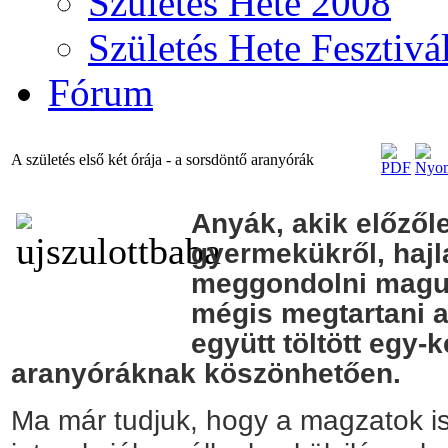
Születés Hete 2008
Születés Hete Fesztivá
Fórum
A születés első két órája - a sorsdöntő aranyórák
Anyák, akik előzől
gyermekükről, haj
meggondolni maguk
mégis megtartani a
együtt töltött egy-k
aranyóráknak köszönhetően.
Ma már tudjuk, hogy a magzatok is 