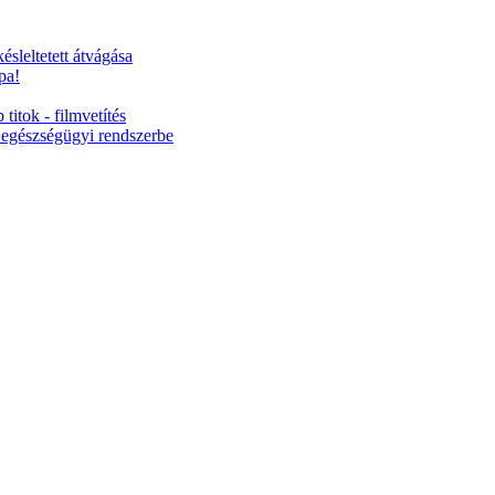
ésleltetett átvágása
pa!
titok - filmvetítés
 egészségügyi rendszerbe