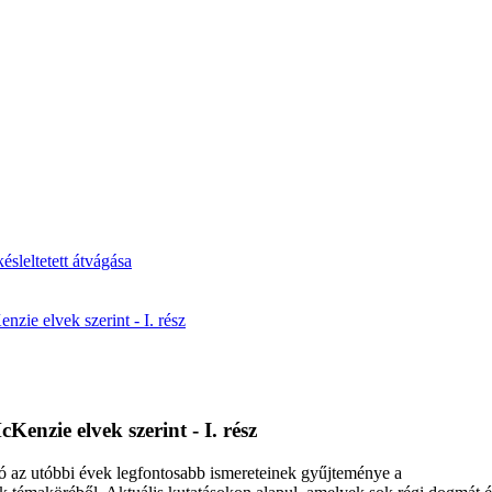
ésleltetett átvágása
ie elvek szerint - I. rész
enzie elvek szerint - I. rész
ó az utóbbi évek legfontosabb ismereteinek gyűjteménye a