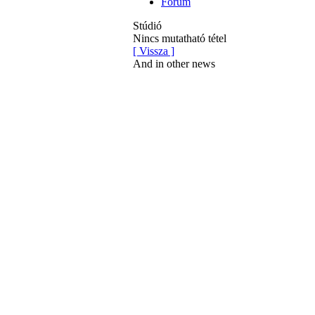
Fórum
Stúdió
Nincs mutatható tétel
[ Vissza ]
And in other news