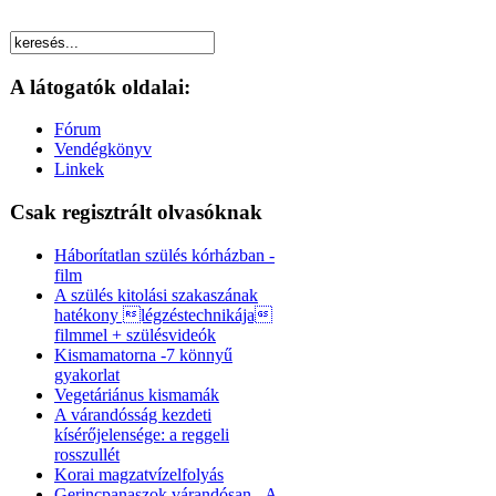
A látogatók oldalai:
Fórum
Vendégkönyv
Linkek
Csak regisztrált olvasóknak
Háborítatlan szülés kórházban -
film
A szülés kitolási szakaszának
hatékony légzéstechnikája
filmmel + szülésvideók
Kismamatorna -7 könnyű
gyakorlat
Vegetáriánus kismamák
A várandósság kezdeti
kísérőjelensége: a reggeli
rosszullét
Korai magzatvízelfolyás
Gerincpanaszok várandósan - A