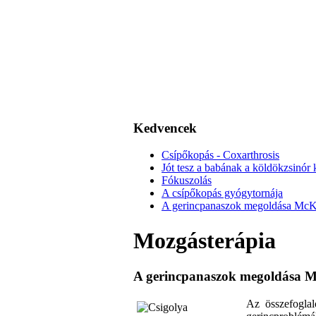
Kedvencek
Csípőkopás - Coxarthrosis
Jót tesz a babának a köldökzsinór k
Fókuszolás
A csípőkopás gyógytornája
A gerincpanaszok megoldása McKenz
Mozgásterápia
A gerincpanaszok megoldása McK
Az összefoglal