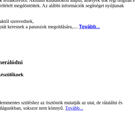
 témaköréből. Aktuális kutatásokon alapul, amelyek sok régi dogmát é
 feltételt megdöntöttek. Az alábbi információk segítséget nyújtanak
maktól szenvednek,
piát keresnek a panaszok megoldására,....
Tovább...
nerálódni
készülőknek
lemmentes szüléshez az ösztönök mutatják az utat, de rátalálni és
i világunkban, sokszor nem könnyű.
Tovább...