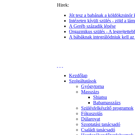
Hirek:
Jót tesz a babának a köldökzsinór k
Intézeten kívüli szülés - zöld a lám
A Geréb századik lépése
Orgazmikus szülés - A legrejtettebb 
A bábáknak integrálódniuk kell az
Kezdőlap
Szolgáltatások
Gyógytorna
Masszázs
Shiatsu
Babamasszázs
Szülésfelkészítő programok
Fókuszolás
Dúlarovat
Szoptatási tanácsadó
Családi tanácsadó