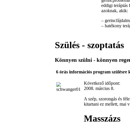
gerincproblémák
eddigi terápiás
azoknak, akik:
– gerincfájdal
– hatékony terá
Szülés - szoptatás
Könnyen szülni - könnyen rege
6 órás információs program szülésre 
Következő időpont:
2008. március 8.
A szép, szorongás és féle
kitartani ez mellett, ma
Masszázs