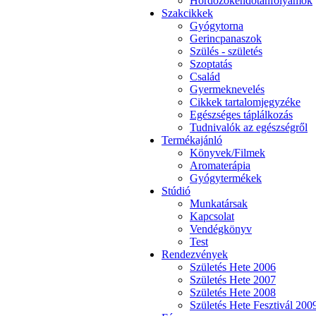
Hordozókendőtanfolyamok
Szakcikkek
Gyógytorna
Gerincpanaszok
Szülés - születés
Szoptatás
Család
Gyermeknevelés
Cikkek tartalomjegyzéke
Egészséges táplálkozás
Tudnivalók az egészségről
Termékajánló
Könyvek/Filmek
Aromaterápia
Gyógytermékek
Stúdió
Munkatársak
Kapcsolat
Vendégkönyv
Test
Rendezvények
Születés Hete 2006
Születés Hete 2007
Születés Hete 2008
Születés Hete Fesztivál 200