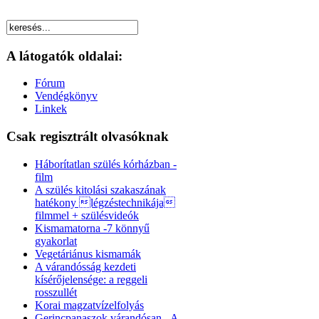
A látogatók oldalai:
Fórum
Vendégkönyv
Linkek
Csak regisztrált olvasóknak
Háborítatlan szülés kórházban -
film
A szülés kitolási szakaszának
hatékony légzéstechnikája
filmmel + szülésvideók
Kismamatorna -7 könnyű
gyakorlat
Vegetáriánus kismamák
A várandósság kezdeti
kísérőjelensége: a reggeli
rosszullét
Korai magzatvízelfolyás
Gerincpanaszok várandósan - A