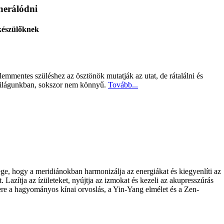
nerálódni
készülőknek
lemmentes szüléshez az ösztönök mutatják az utat, de rátalálni és
i világunkban, sokszor nem könnyű.
Tovább...
ege, hogy a meridiánokban harmonizálja az energiákat és kiegyenlíti az
. Lazítja az ízületeket, nyújtja az izmokat és kezeli az akupresszúrás
ere a hagyományos kínai orvoslás, a Yin-Yang elmélet és a Zen-