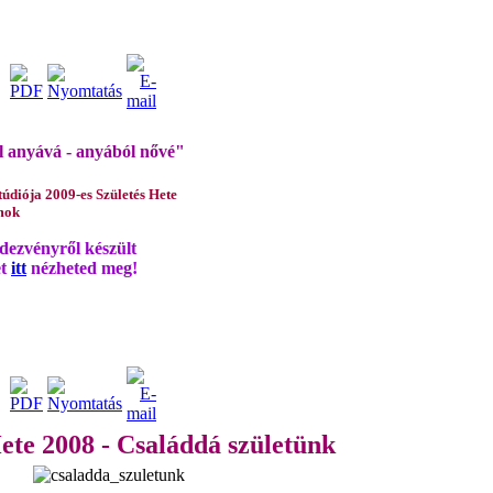
 anyává - anyából nővé"
túdiója 2009-es Születés Hete
mok
dezvényről készült
et
itt
nézheted meg!
ete 2008 -
Családdá születünk