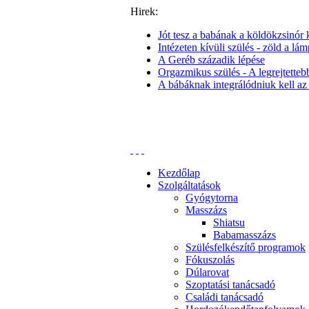
Hirek:
Jót tesz a babának a köldökzsinór k
Intézeten kívüli szülés - zöld a lám
A Geréb századik lépése
Orgazmikus szülés - A legrejtettebb 
A bábáknak integrálódniuk kell az
Kezdőlap
Szolgáltatások
Gyógytorna
Masszázs
Shiatsu
Babamasszázs
Szülésfelkészítő programok
Fókuszolás
Dúlarovat
Szoptatási tanácsadó
Családi tanácsadó