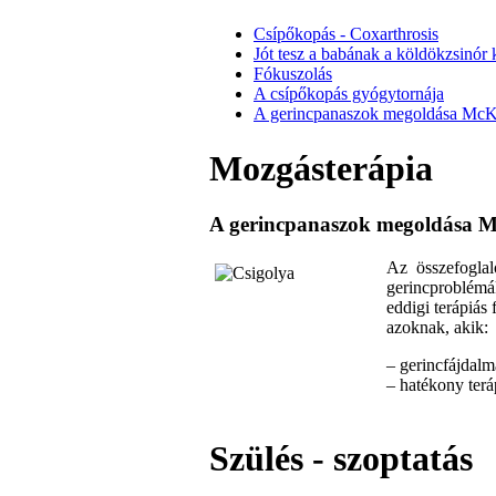
Csípőkopás - Coxarthrosis
Jót tesz a babának a köldökzsinór k
Fókuszolás
A csípőkopás gyógytornája
A gerincpanaszok megoldása McKenz
Mozgásterápia
A gerincpanaszok megoldása McK
Az összefoglal
gerincproblémák
eddigi terápiás
azoknak, akik:
– gerincfájdal
– hatékony terá
Szülés - szoptatás