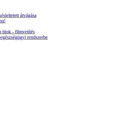
ésleltetett átvágása
pa!
titok - filmvetítés
 egészségügyi rendszerbe