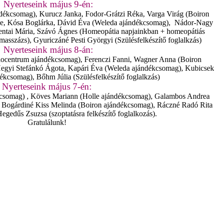
Nyerteseink május 9-én:
ékcsomag), Kurucz Janka, Fodor-Grátzi Réka, Varga Virág (Boiron
e, Kósa Boglárka, Dávid Éva (Weleda ajándékcsomag), Nádor-Nagy
entai Mária, Szávó Ágnes (Homeopátia napjainkban + homeopátiás
masszázs), Gyuriczáné Pesti Györgyi (Szülésfelkészítő foglalkzás)
Nyerteseink május 8-án:
Biocentrum ajándékcsomag), Ferenczi Fanni, Wagner Anna (Boiron
egyi Stefánkó Ágota, Kapári Éva (Weleda ajándékcsomag), Kubicsek
kcsomag), Bőhm Júlia (Szülésfelkészítő foglalkzás)
Nyerteseink május 7-én:
kcsomag) , Köves Mariann (Holle ajándékcsomag), Galambos Andrea
 Bogárdiné Kiss Melinda (Boiron ajándékcsomag), Ráczné Radó Rita
Hegedűs Zsuzsa (szoptatásra felkészítő foglalkozás).
Gratulálunk!