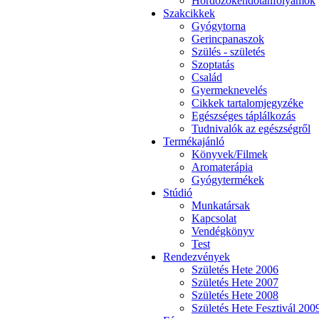
Hordozókendőtanfolyamok
Szakcikkek
Gyógytorna
Gerincpanaszok
Szülés - születés
Szoptatás
Család
Gyermeknevelés
Cikkek tartalomjegyzéke
Egészséges táplálkozás
Tudnivalók az egészségről
Termékajánló
Könyvek/Filmek
Aromaterápia
Gyógytermékek
Stúdió
Munkatársak
Kapcsolat
Vendégkönyv
Test
Rendezvények
Születés Hete 2006
Születés Hete 2007
Születés Hete 2008
Születés Hete Fesztivál 200