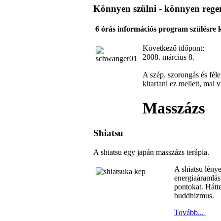
Könnyen szülni - könnyen rege
6 órás információs program szülésre 
Következő időpont:
2008. március 8.
A szép, szorongás és féle
kitartani ez mellett, ma
Masszázs
Shiatsu
A shiatsu egy japán masszázs terápia.
A shiatsu lény
energiaáramlást
pontokat. Hátt
buddhizmus.
Tovább...