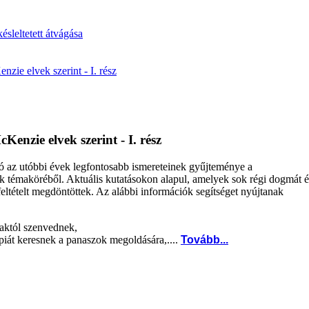
ésleltetett átvágása
ie elvek szerint - I. rész
enzie elvek szerint - I. rész
ó az utóbbi évek legfontosabb ismereteinek gyűjteménye a
 témaköréből. Aktuális kutatásokon alapul, amelyek sok régi dogmát é
 feltételt megdöntöttek. Az alábbi információk segítséget nyújtanak
maktól szenvednek,
piát keresnek a panaszok megoldására,....
Tovább...