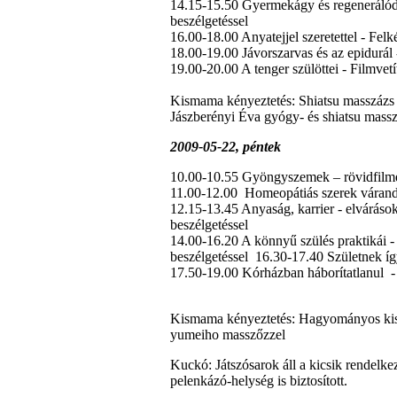
14.15-15.50 Gyermekágy és regenerálódás
beszélgetéssel
16.00-18.00 Anyatejjel szeretettel - Fel
18.00-19.00 Jávorszarvas és az epidurál 
19.00-20.00 A tenger szülöttei - Filmvet
Kismama kényeztetés: Shiatsu masszázs 
Jászberényi Éva gyógy- és shiatsu massz
2009-05-22, péntek
10.00-10.55 Gyöngyszemek – rövidfilmek
11.00-12.00 Homeopátiás szerek várand
12.15-13.45 Anyaság, karrier - elvárás
beszélgetéssel
14.00-16.20 A könnyű szülés praktikái - 
beszélgetéssel 16.30-17.40 Születnek íg
17.50-19.00 Kórházban háborítatlanul - 
Kismama kényeztetés: Hagyományos kism
yumeiho masszőzzel
Kuckó: Játszósarok áll a kicsik rendelke
pelenkázó-helység is biztosított.