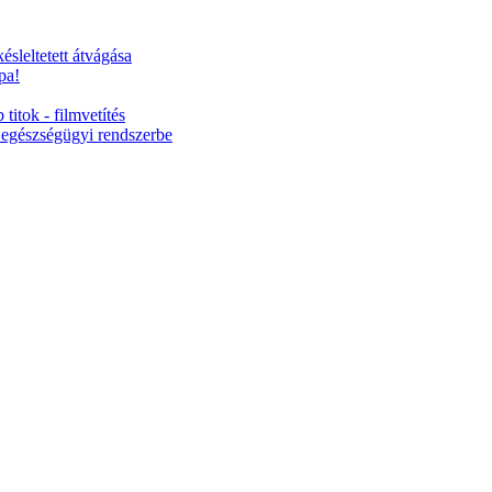
ésleltetett átvágása
pa!
titok - filmvetítés
 egészségügyi rendszerbe