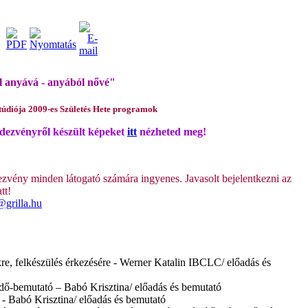
 anyává - anyából nővé"
túdiója 2009-es Születés Hete programok
dezvényről készült képeket
itt
nézheted meg!
zvény minden látogató számára ingyenes. Javasolt bejelentkezni az
tt!
@grilla.hu
, felkészülés érkezésére - Werner Katalin IBCLC/ előadás és
ő-bemutató – Babó Krisztina/ előadás és bemutató
- Babó Krisztina/ előadás és bemutató