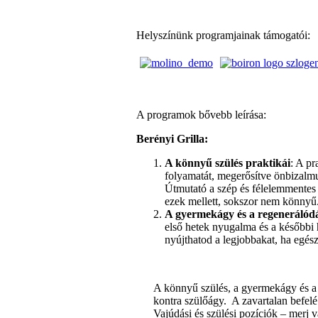
Helyszínünk programjainak támogatói:
A programok bővebb leírása:
Berényi Grilla:
A könnyű szülés praktikái
: A p
folyamatát, megerősítve önbizalmu
Útmutató a szép és félelemmentes s
ezek mellett, sokszor nem könnyű
A gyermekágy és a regenerálód
első hetek nyugalma és a később
nyújthatod a legjobbakat, ha egés
A könnyű szülés, a gyermekágy és a 
kontra szülőágy.
A zavartalan befelé
Vajúdási és szülési pozíciók – merj v