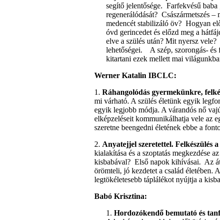
segítő jelentősége.
Farfekvésű baba 
regenerálódását?
Császármetszés – 
medencét stabilizáló öv?
Hogyan elő
óvd gerincedet és előzd meg a hátfá
elve a szülés után? Mit nyersz vele?
lehetőségei.
A szép, szorongás- és 
kitartani ezek mellett mai világunk
Werner Katalin IBCLC:
1.
Ráhangolódás gyermekünkre, felkés
mi várható. A szülés életünk egyik legfon
egyik legjobb módja. A várandós nő vajúd
elképzeléseit kommunikálhatja vele az eg
szeretne beengedni életének ebbe a font
2.
Anyatejjel szeretettel. Felkészülés 
kialakítása és a szoptatás megkezdése az
kisbabával?
Első napok kihívásai.
Az á
örömteli, jó kezdetet a család életében. 
legtökéletesebb táplálékot nyújtja a kisb
Babó Krisztina:
1.
Hordozókendő bemutató és tan