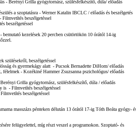
 - Berényi Grilla gyógytornász, szülésfelkészítő, dúla/ előadás
készülés a szoptatásra - Werner Katalin IBCLC / előadás és beszélgetés
- Filmvetítés beszélgetéssel
ítés beszélgetéssel
- bemutató kezelések 20 percben csütörtökön 10 órától 14-ig
őzzel.
 szülésekről, beszélgetéssel
ósság és gyermekágy alatt - Pucsok Bernadette DiHom/ előadás
ok, félelmek - Kozékiné Hammer Zsuzsanna pszichológus/ előadás
Berényi Grilla gyógytornász, szülésfelkészítő, dúla / előadás
y is - Filmvetítés beszélgetéssel
Filmvetítés beszélgetéssel
ama masszázs pénteken délután 13 órától 17-ig Tóth Beáta gyógy- é
zésére felügyelettel, míg részt veszel a programokon. Szoptató- és