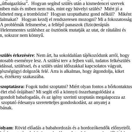
„útbaigazítása”.
Hogyan segítsd szülés után a kismedencei szervek
miben más és miben nem más, mint egy hüvelyi szülés?
Miért jó a
zheted meg a trombózist?
Hogyan szoptathatsz gond nélkül?
Miként
jdalmakat?
Hogyan kezdj el rendszeresen mozogni? Mi a fokozatosság
A problémák felismerése, a fellépő panaszok (fizio)terápiás
félelemmentes szüléshez az ösztönök mutatják az utat, de rátalálni és
ban, sokszor nem könnyű.
zülés érkezésére
: Nem árt, ha sokoldalúan tájékozódunk arról, hogy
tosabb eseménye lesz. A szülési terv a fejben való, tudatos felkészülés
ással, szüléssel, és a szülés utáni időszakkal kapcsolatos vágyait,
észségügyi dolgozók felé. Arra is alkalmas, hogy átgondolja, kiket
os, érzékeny szakaszába.
a szoptatásra:
Fogok tudni szoptatni? Miért olyan fontos a bőrkontaktus
 élet első órájában? Mi segíti elő a könnyü összehangolódást a
tgondolt babafogadás, és az igény szerinti szoptatás megalapozza az
A szoptató édesanya szeretetteljes gondoskodást, az anyatej a
abának.
folyam
: Rövid előadás a babahordozás és a hordozókendők előnyeiről.