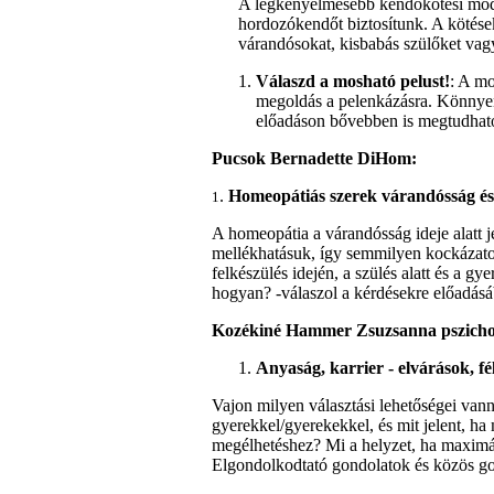
A legkényelmesebb kendőkötési mód
hordozókendőt biztosítunk. A kötések 
várandósokat, kisbabás szülőket vag
Válaszd a mosható pelust!
: A m
megoldás a pelenkázásra. Könnyen 
előadáson bővebben is megtudhato
Pucsok Bernadette DiHom:
.
Homeopátiás szerek várandósság és
1
A homeopátia a várandósság ideje alatt 
mellékhatásuk, így semmilyen kockázato
felkészülés idején, a szülés alatt és a g
hogyan? -válaszol a kérdésekre előadás
Kozékiné Hammer Zsuzsanna pszicho
Anyaság, karrier - elvárások, fé
Vajon milyen választási lehetőségei va
gyerekkel/gyerekekkel, és mit jelent, ha 
megélhetéshez? Mi a helyzet, ha maximál
Elgondolkodtató gondolatok és közös go