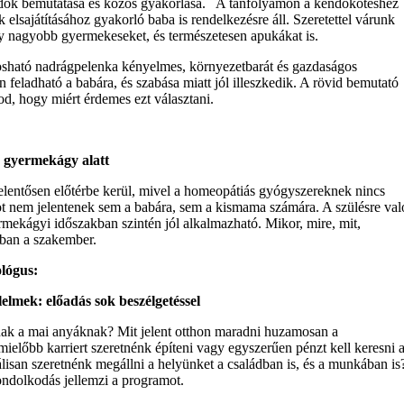
ok bemutatása és közös gyakorlása.
A tanfolyamon a kendőkötéshez
elsajátításához gyakorló baba is rendelkezésre áll. Szeretettel várunk
y nagyobb gyermekeseket, és természetesen apukákat is.
osható nadrágpelenka kényelmes, környezetbarát és gazdaságos
feladható a babára, és szabása miatt jól illeszkedik. A rövid bemutató
d, hogy miért érdemes ezt választani.
 gyermekágy alatt
jelentősen előtérbe kerül, mivel a homeopátiás gyógyszereknek nincs
t nem jelentenek sem a babára, sem a kismama számára. A szülésre val
yermekágyi időszakban szintén jól alkalmazható. Mikor, mire, mit,
ában a szakember.
lógus:
lelmek: előadás sok beszélgetéssel
nnak a mai anyáknak? Mit jelent otthon maradni huzamosan a
mielőbb karriert szeretnénk építeni vagy egyszerűen pénzt kell keresni 
isan szeretnénk megállni a helyünket a családban is, és a munkában is
ndolkodás jellemzi a programot.