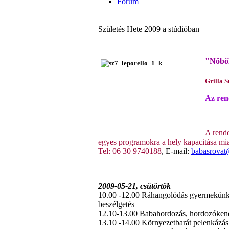
Fórum
Születés Hete 2009 a stúdióban
"Nőből
Grilla S
Az ren
A rende
egyes programokra a hely kapacitása mia
Tel: 06 30 9740188
, E-mail:
babasrovat
2009-05-21, csütörtök
10.00 -12.00 Ráhangolódás gyermekünkre
beszélgetés
12.10-13.00 Babahordozás, hordozókend
13.10 -14.00 Környezetbarát pelenkázás 