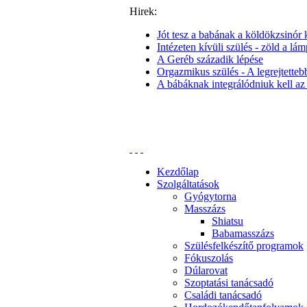
Hirek:
Jót tesz a babának a köldökzsinór k
Intézeten kívüli szülés - zöld a lám
A Geréb századik lépése
Orgazmikus szülés - A legrejtettebb 
A bábáknak integrálódniuk kell az
Kezdőlap
Szolgáltatások
Gyógytorna
Masszázs
Shiatsu
Babamasszázs
Szülésfelkészítő programok
Fókuszolás
Dúlarovat
Szoptatási tanácsadó
Családi tanácsadó