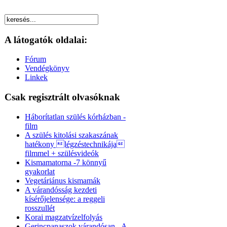
A látogatók oldalai:
Fórum
Vendégkönyv
Linkek
Csak regisztrált olvasóknak
Háborítatlan szülés kórházban -
film
A szülés kitolási szakaszának
hatékony légzéstechnikája
filmmel + szülésvideók
Kismamatorna -7 könnyű
gyakorlat
Vegetáriánus kismamák
A várandósság kezdeti
kísérőjelensége: a reggeli
rosszullét
Korai magzatvízelfolyás
Gerincpanaszok várandósan - A