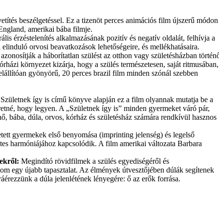
etítés beszélgetéssel. Ez a tizenöt perces animációs film újszerű módon
 England, amerikai bába filmje.
ális érzéstelenítés alkalmazásának pozitív és negatív oldalát, felhívja a
l elinduló orvosi beavatkozások lehetőségeire, és mellékhatásaira.
 azonosítják a háborítatlan szülést az otthon vagy születésházban történ
órházi környezet kizárja, hogy a szülés természetesen, saját ritmusában,
telállítóan gyönyörű, 20 perces brazil film minden szónál szebben
Születnek így is című könyve alapján ez a film olyannak mutatja be a
etné, hogy legyen. A „Születnek így is” minden gyermeket váró pár,
sznő, bába, dúla, orvos, kórház és születésház számára rendkívül hasznos
tett gyermekek első benyomása (imprinting jelenség) és legelső
etes harmóniájához kapcsolódik. A film amerikai változata Barbara
sekről:
Megindító rövidfilmek a szülés egyediségéről és
om egy újabb tapasztalat. Az élmények útvesztőjében dúlák segítenek
 ráérezzünk a dúla jelenlétének lényegére: ő az erők forrása.