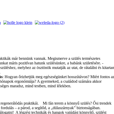
raktikák már bennünk vannak. Megismerve a szülés természetes
nkat máris pozitívan hatunk szülésünkre, a babánk születésére. -
züléshez, melyhez az ösztönök mutatják az utat, de rátalálni és kitartan
.
ás
: Hogyan őrizhetjük meg egészségünket hosszútávon? Miért fontos a
i hónapok ergonómiája? A gyermeked, a családod számára akkor
zséges maradsz, mind testben, mind lélekben.
regenerálódás praktikái.
Mi fán terem a könnyű szülés? Ősi trendek
 fordulás – a párod, a segítőd, a „dúlaszárnyak” biztonságában.
álogatni!
A légzési technikák és hangok vajúdást könnyítő, szülést