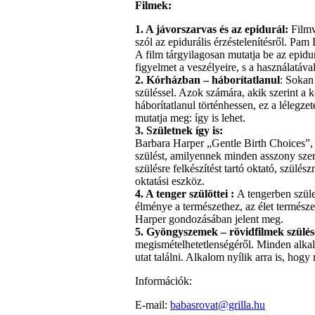
Filmek:
1. A jávorszarvas és az epidurál:
Filmv
szól az epidurális érzéstelenítésről. Pam
A film tárgyilagosan mutatja be az epidur
figyelmet a veszélyeire, s a használatáva
2. Kórházban – háborítatlanul
: Sokan
szüléssel. Azok számára, akik szerint a k
háborítatlanul történhessen, ez a lélegze
mutatja meg: így is lehet.
3. Születnek így is:
Barbara Harper „Gentle Birth Choices”, 
szülést, amilyennek minden asszony szer
szülésre felkészítést tartó oktató, szülé
oktatási eszköz.
4. A tenger szülöttei :
A tengerben szüle
élménye a természethez, az élet termész
Harper gondozásában jelent meg.
5. Gyöngyszemek – rövidfilmek szülé
megismételhetetlenségéről. Minden alkal
utat találni. Alkalom nyílik arra is, hogy
Információk:
E-mail:
babasrovat@grilla.hu