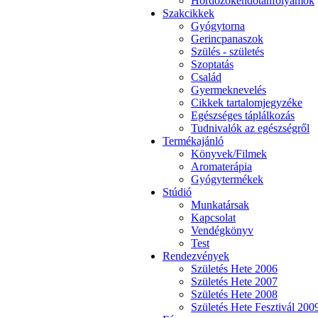
Hordozókendőtanfolyamok
Szakcikkek
Gyógytorna
Gerincpanaszok
Szülés - születés
Szoptatás
Család
Gyermeknevelés
Cikkek tartalomjegyzéke
Egészséges táplálkozás
Tudnivalók az egészségről
Termékajánló
Könyvek/Filmek
Aromaterápia
Gyógytermékek
Stúdió
Munkatársak
Kapcsolat
Vendégkönyv
Test
Rendezvények
Születés Hete 2006
Születés Hete 2007
Születés Hete 2008
Születés Hete Fesztivál 200