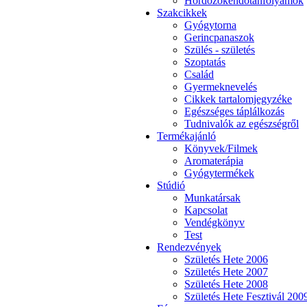
Hordozókendőtanfolyamok
Szakcikkek
Gyógytorna
Gerincpanaszok
Szülés - születés
Szoptatás
Család
Gyermeknevelés
Cikkek tartalomjegyzéke
Egészséges táplálkozás
Tudnivalók az egészségről
Termékajánló
Könyvek/Filmek
Aromaterápia
Gyógytermékek
Stúdió
Munkatársak
Kapcsolat
Vendégkönyv
Test
Rendezvények
Születés Hete 2006
Születés Hete 2007
Születés Hete 2008
Születés Hete Fesztivál 200