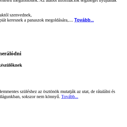
 feltételt megdöntöttek. Az alábbi információk segítséget nyújtanak
maktól szenvednek,
piát keresnek a panaszok megoldására,....
Tovább...
nerálódni
készülőknek
lemmentes szüléshez az ösztönök mutatják az utat, de rátalálni és
i világunkban, sokszor nem könnyű.
Tovább...