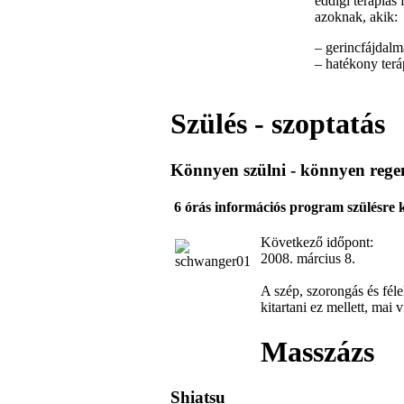
eddigi terápiás
azoknak, akik:
– gerincfájdal
– hatékony terá
Szülés - szoptatás
Könnyen szülni - könnyen rege
6 órás információs program szülésre 
Következő időpont:
2008. március 8.
A szép, szorongás és féle
kitartani ez mellett, ma
Masszázs
Shiatsu