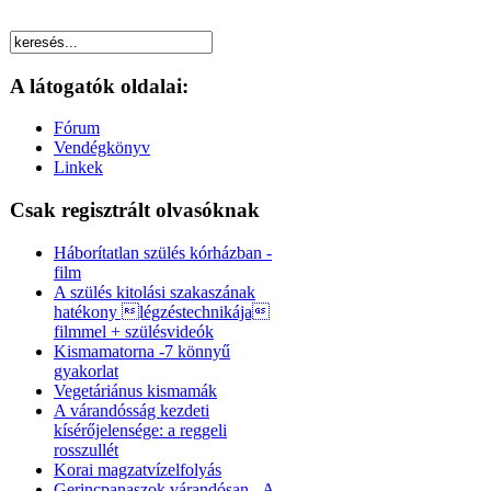
A látogatók oldalai:
Fórum
Vendégkönyv
Linkek
Csak regisztrált olvasóknak
Háborítatlan szülés kórházban -
film
A szülés kitolási szakaszának
hatékony légzéstechnikája
filmmel + szülésvideók
Kismamatorna -7 könnyű
gyakorlat
Vegetáriánus kismamák
A várandósság kezdeti
kísérőjelensége: a reggeli
rosszullét
Korai magzatvízelfolyás
Gerincpanaszok várandósan - A