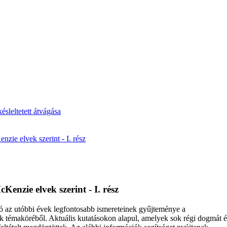
ésleltetett átvágása
ie elvek szerint - I. rész
enzie elvek szerint - I. rész
ó az utóbbi évek legfontosabb ismereteinek gyűjteménye a
 témaköréből. Aktuális kutatásokon alapul, amelyek sok régi dogmát é