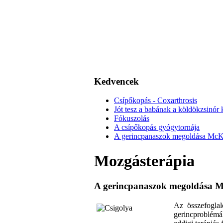
Kedvencek
Csípőkopás - Coxarthrosis
Jót tesz a babának a köldökzsinór k
Fókuszolás
A csípőkopás gyógytornája
A gerincpanaszok megoldása McKenz
Mozgásterápia
A gerincpanaszok megoldása McK
Az összefoglal
gerincproblémák