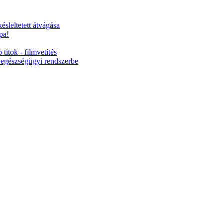
ésleltetett átvágása
pa!
titok - filmvetítés
 egészségügyi rendszerbe