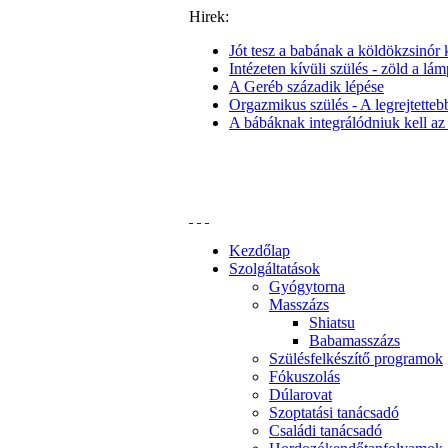
Hirek:
Jót tesz a babának a köldökzsinór k
Intézeten kívüli szülés - zöld a lám
A Geréb századik lépése
Orgazmikus szülés - A legrejtettebb 
A bábáknak integrálódniuk kell az
Kezdőlap
Szolgáltatások
Gyógytorna
Masszázs
Shiatsu
Babamasszázs
Szülésfelkészítő programok
Fókuszolás
Dúlarovat
Szoptatási tanácsadó
Családi tanácsadó