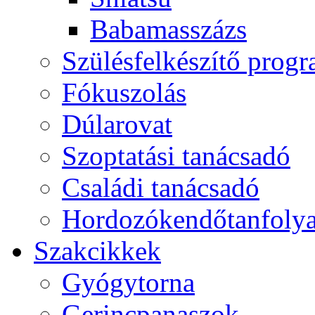
Babamasszázs
Szülésfelkészítő prog
Fókuszolás
Dúlarovat
Szoptatási tanácsadó
Családi tanácsadó
Hordozókendőtanfoly
Szakcikkek
Gyógytorna
Gerincpanaszok