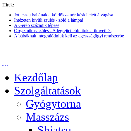
Hirek:
Jót tesz a babának a köldökzsinór késleltetett átvágása
Intézeten kívüli szülés - zöld a lámpa!
A Geréb századik lépése
Orgazmikus szülés - A legrejtettebb titok - filmvetítés
A bábáknak integrálódniuk kell az egészségügyi rendszerbe
Kezdőlap
Szolgáltatások
Gyógytorna
Masszázs
Shiatsu