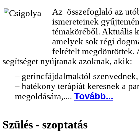
Az összefoglaló az utó
ismereteinek gyűjtemé
témaköréből. Aktuális k
amelyek sok régi dogmát
feltételt megdöntöttek.
segítséget nyújtanak azoknak, akik:
– gerincfájdalmaktól szenvednek
– hatékony terápiát keresnek a p
Tovább...
megoldására,....
Szülés - szoptatás