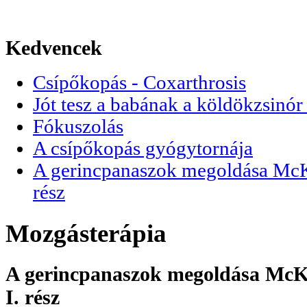
Kedvencek
Csípőkopás - Coxarthrosis
Jót tesz a babának a köldökzsinór 
Fókuszolás
A csípőkopás gyógytornája
A gerincpanaszok megoldása McKen
rész
Mozgásterápia
A gerincpanaszok megoldása McKen
I. rész