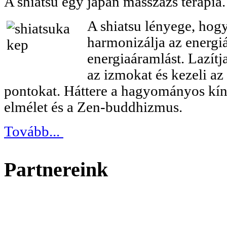
A shiatsu egy japán masszázs terápia.
A shiatsu lényege, hog
harmonizálja az energiá
energiaáramlást. Lazítja
az izmokat és kezeli az
pontokat. Háttere a hagyományos kín
elmélet és a Zen-buddhizmus.
Tovább...
Partnereink