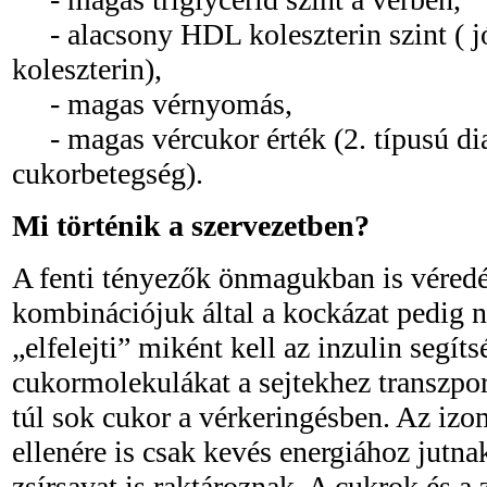
- alacsony HDL koleszterin szint ( j
koleszterin),
- magas vérnyomás,
- magas vércukor érték (2. típusú dia
cukorbetegség).
Mi történik a szervezetben?
A fenti tényezők önmagukban is véredé
kombinációjuk által a kockázat pedig n
„elfelejti” miként kell az inzulin segíts
cukormolekulákat a sejtekhez transzpo
túl sok cukor a vérkeringésben. Az izo
ellenére is csak kevés energiához jutna
zsírsavat is raktároznak. A cukrok és a 