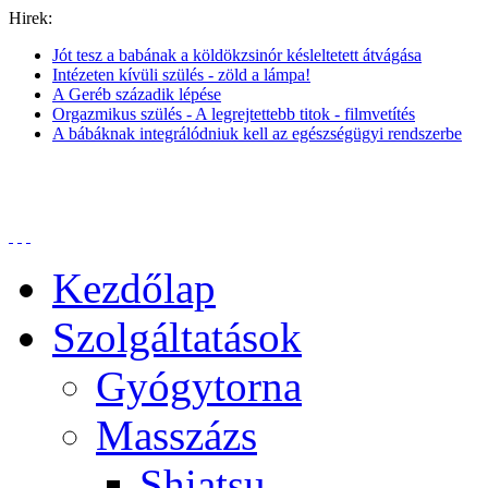
Hirek:
Jót tesz a babának a köldökzsinór késleltetett átvágása
Intézeten kívüli szülés - zöld a lámpa!
A Geréb századik lépése
Orgazmikus szülés - A legrejtettebb titok - filmvetítés
A bábáknak integrálódniuk kell az egészségügyi rendszerbe
Kezdőlap
Szolgáltatások
Gyógytorna
Masszázs
Shiatsu