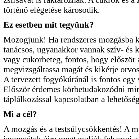
történő elégetése károsodik.
Ez esetben mit tegyünk?
Mozogjunk! Ha rendszeres mozgásba k
tanácsos, ugyanakkor vannak szív- és k
vagy cukorbeteg, fontos, hogy először 
megvizsgáltassa magát és kikérje orvo
A tervezett fogyókúránál is fontos egy
Először érdemes körbetudakozódni min
táplálkozással kapcsolatban a lehetőség
Mi a cél?
A mozgás és a testsúlycsökkentés! A mo
izomsejtek újra megtanulják felvenni a