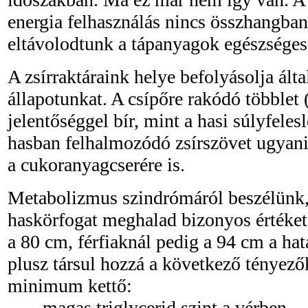
energia felhasználás nincs összhangba
eltávolodtunk a tápanyagok egészséges 
A zsírraktáraink helye befolyásolja ált
állapotunkat. A csípőre rakódó többlet
jelentőséggel bír, mint a hasi súlyfele
hasban felhalmozódó zsírszövet ugyanis
a cukoranyagcserére is.
Metabolizmus szindrómáról beszélünk,
haskörfogat meghalad bizonyos értéket
a 80 cm, férfiaknál pedig a 94 cm a hat
plusz társul hozzá a következő tényező
minimum kettő:
- magas triglycerid szint a vérben,