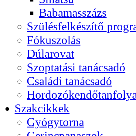
Babamasszázs
Szülésfelkészítő prog
Fókuszolás
Dúlarovat
Szoptatási tanácsadó
Családi tanácsadó
Hordozókendőtanfoly
Szakcikkek
Gyógytorna
Gerincpanaszok