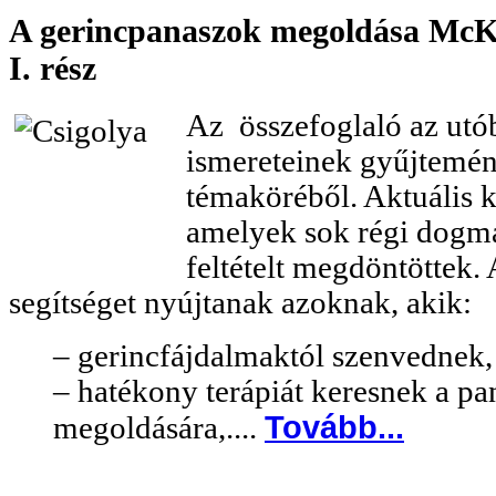
A gerincpanaszok megoldása McKen
I. rész
Az összefoglaló az utó
ismereteinek gyűjtemé
témaköréből. Aktuális k
amelyek sok régi dogmát
feltételt megdöntöttek.
segítséget nyújtanak azoknak, akik:
– gerincfájdalmaktól szenvednek
– hatékony terápiát keresnek a p
Tovább...
megoldására,....