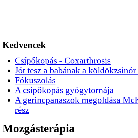
Kedvencek
Csípőkopás - Coxarthrosis
Jót tesz a babának a köldökzsinór 
Fókuszolás
A csípőkopás gyógytornája
A gerincpanaszok megoldása McKen
rész
Mozgásterápia