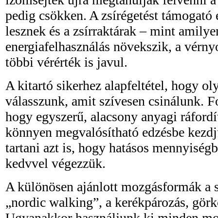
pedig csökken. A zsírégetést támogató 
lesznek és a zsírraktárak – mint amilyen
energiafelhasználás növekszik, a vérn
többi vérérték is javul.
A kitartó sikerhez alapfeltétel, hogy 
válasszunk, amit szívesen csinálunk. F
hogy egyszerű, alacsony anyagi ráford
könnyen megvalósítható edzésbe kezdjü
tartani azt is, hogy hatásos mennyiség
kedvvel végezzük.
A különösen ajánlott mozgásformák a sé
„nordic walking”, a kerékpározás, görk
Ugyanakkor használjunk ki minden mo