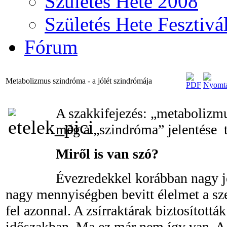
Születés Hete 2008
Születés Hete Fesztivá
Fórum
Metabolizmus szindróma - a jólét szindrómája
A szakkifejezés: „metabolizmu
még a „szindróma” jelentése t
Miről is van szó?
Évezredekkel korábban nagy je
nagy mennyiségben bevitt élelmet a sz
fel azonnal. A zsírraktárak biztosították
időszakban. Ma ez már nem így van. A t