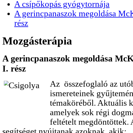
A csípőkopás gyógytornája
A gerincpanaszok megoldása McKen
rész
Mozgásterápia
A gerincpanaszok megoldása McKen
I. rész
Az összefoglaló az utó
ismereteinek gyűjtemé
témaköréből. Aktuális k
amelyek sok régi dogmát
feltételt megdöntöttek.
segítséget nyújtanak azoknak, akik: