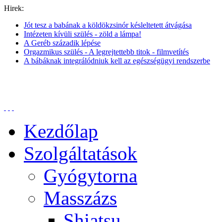
Hirek:
Jót tesz a babának a köldökzsinór késleltetett átvágása
Intézeten kívüli szülés - zöld a lámpa!
A Geréb századik lépése
Orgazmikus szülés - A legrejtettebb titok - filmvetítés
A bábáknak integrálódniuk kell az egészségügyi rendszerbe
Kezdőlap
Szolgáltatások
Gyógytorna
Masszázs
Shiatsu