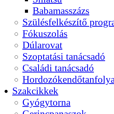
Babamasszázs
Szülésfelkészítő prog
Fókuszolás
Dúlarovat
Szoptatási tanácsadó
Családi tanácsadó
Hordozókendőtanfoly
Szakcikkek
Gyógytorna
Gerincpanaszok