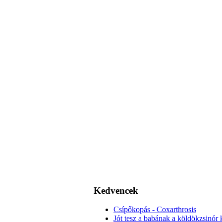
Kedvencek
Csípőkopás - Coxarthrosis
Jót tesz a babának a köldökzsinór k