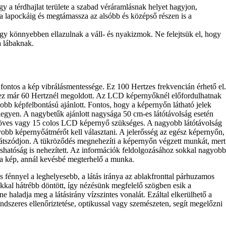
y a térdhajlat területe a szabad véráramlásnak helyet hagyjon,
a lapockáig és megtámassza az alsóbb és középső részen is a
gy könnyebben ellazulnak a váll- és nyakizmok. Ne felejtsük el, hogy
a lábaknak.
ontos a kép vibrálásmentessége. Ez 100 Hertzes frekvencián érhető el.
z már 60 Hertznél megoldott. Az LCD képernyőknél előfordulhatnak
 jobb képfelbontású ajánlott. Fontos, hogy a képernyőn látható jelek
 legyen. A nagybetűk ajánlott nagysága 50 cm-es látótávolság esetén
öves vagy 15 colos LCD képernyő szükséges. A nagyobb látótávolság
obb képernyőátmérőt kell választani. A jelerősség az egész képernyőn,
látszódjon. A tükröződés megnehezíti a képernyőn végzett munkát, mert
vashatóság is nehezített. Az információk feldolgozásához sokkal nagyobb
b a kép, annál kevésbé megterhelő a munka.
 fénnyel a leghelyesebb, a látás iránya az ablakfronttal párhuzamos
fokkal hátrébb döntött, így nézésünk megfelelő szögben esik a
e haladja meg a látásirány vízszintes vonalát. Ezáltal elkerülhető a
endszeres ellenőriztetése, optikussal vagy szemészeten, segít megelőzni