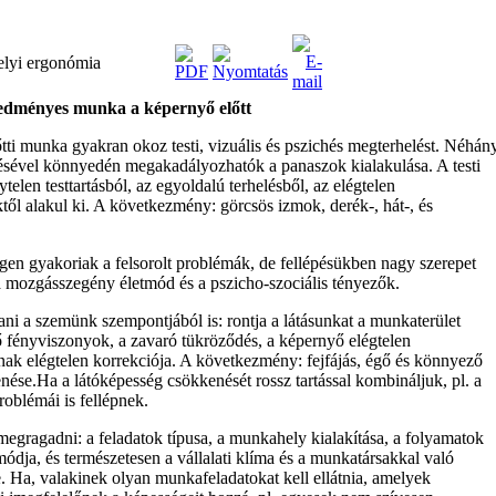
helyi ergonómia
redményes munka a képernyő előtt
tti munka gyakran okoz testi, vizuális és pszichés megterhelést. Néhán
ésével könnyedén megakadályozhatók a panaszok kialakulása. A testi
lytelen testtartásból, az egyoldalú terhelésből, az elégtelen
l alakul ki. A következmény: görcsös izmok, derék-, hát-, és
en gyakoriak a felsorolt problémák, de fellépésükben nagy szerepet
a mozgásszegény életmód és a pszicho-szociális tényezők.
ni a szemünk szempontjából is: rontja a látásunkat a munkaterület
ő fényviszonyok, a zavaró tükröződés, a képernyő elégtelen
annak elégtelen korrekciója. A következmény: fejfájás, égő és könnyező
ése.Ha a látóképesség csökkenését rossz tartással kombináljuk, pl. a
roblémái is fellépnek.
megragadni: a feladatok típusa, a munkahely kialakítása, a folyamatok
ódja, és természetesen a vállalati klíma és a munkatársakkal való
ne. Ha, valakinek olyan munkafeladatokat kell ellátnia, amelyek