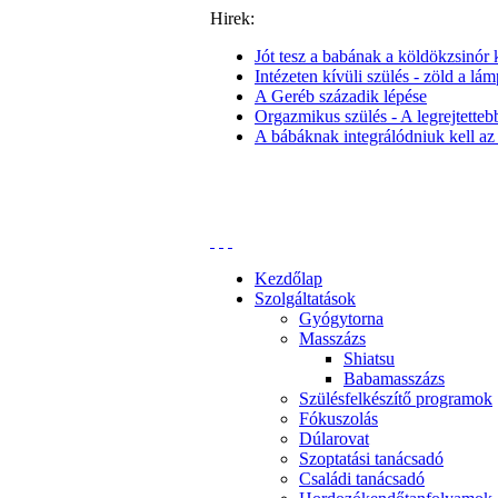
Hirek:
Jót tesz a babának a köldökzsinór k
Intézeten kívüli szülés - zöld a lám
A Geréb századik lépése
Orgazmikus szülés - A legrejtettebb 
A bábáknak integrálódniuk kell az
Kezdőlap
Szolgáltatások
Gyógytorna
Masszázs
Shiatsu
Babamasszázs
Szülésfelkészítő programok
Fókuszolás
Dúlarovat
Szoptatási tanácsadó
Családi tanácsadó