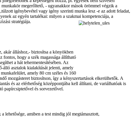
i jmegfelelőnek a képességeit hozzá, pl. egyesek nem szívesen
en munkakör megerőltető, - ugyanakkor mások örömmel végzik a
,túlzott igénybevétel vagy igény szerinti munka lesz -e az adott feladat,
lyenek az egyén tartalékai: milyen a szakmai kompetenciája, a
zási stratégiája.
, akár álláshoz,- biztosítsa a könyökben
ez fontos, hogy a szék magassága állítható
egíthet a hát tehermentesítésében. Az
álló asztalok kialakítását jelenti, amely
A munkafelület, amely 80 cm széles és 160
dő mozgásteret biztosítson, így a kényszertartások elkerülhetők. A
ntás és az elérhetőség középpontjába kell állítani, de variálhatóak is
tó papírcsiptetővel és sorvezetővel.
 a lehetősége, amiben a test mindig jól megtámasztott,