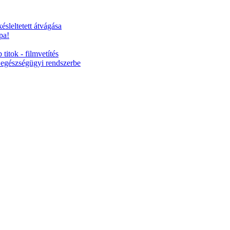
ésleltetett átvágása
pa!
titok - filmvetítés
 egészségügyi rendszerbe