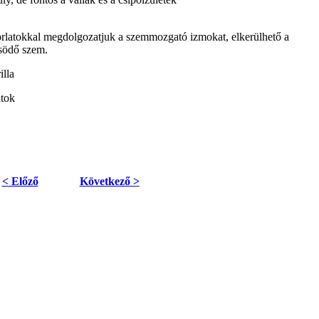
orlatokkal megdolgozatjuk a szemmozgató izmokat, elkerülhető a
ösödő szem.
illa
atok
< Előző
Következő >