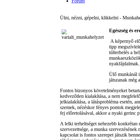
Fórum
Ülni, nézni, gépelni, klikkelni - Munka
Egészség és e
A képernyő elő
tipp megszívlel
túlterhelés a he
munkaeszközöktő
nyakfájdalmak.
Ülő munkánál ig
játszanak még 
Fontos bizonyos követelményeket betarta
kedvezőtlen kialakítása, a nem megfelel
jelkialakítása, a látásprobléma esetén, 
szemek, nézéskor fényes pontok megjelen
fej előretolásával, akkor a nyaki gerinc p
A lelki terheltséget nehezebb konkrétan 
szervezettsége, a munka szervezésének m
kapcsolat is fontos szerepet játszik ben