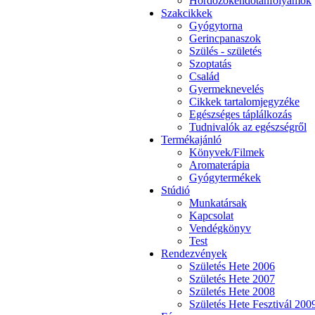
Hordozókendőtanfolyamok
Szakcikkek
Gyógytorna
Gerincpanaszok
Szülés - születés
Szoptatás
Család
Gyermeknevelés
Cikkek tartalomjegyzéke
Egészséges táplálkozás
Tudnivalók az egészségről
Termékajánló
Könyvek/Filmek
Aromaterápia
Gyógytermékek
Stúdió
Munkatársak
Kapcsolat
Vendégkönyv
Test
Rendezvények
Születés Hete 2006
Születés Hete 2007
Születés Hete 2008
Születés Hete Fesztivál 200