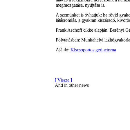
megmozgatása, nyújtása is.
A szemünket is óvhatjuk: ha rövid gyak
látásromlás, a gyakran kiszáradó, kivör
Frank Aschoff cikke alapján: Berényi Gr
Folytatásban: Munkahelyi lazítógyakorl
Ajánló:
Kiscsoportos gerinctorna
[ Vissza ]
And in other news