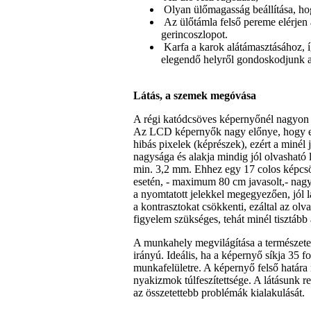
Olyan ülőmagasság beállítása, hog
Az ülőtámla felső pereme elérjen 
gerincoszlopot.
Karfa a karok alátámasztásához, í
elegendő helyről gondoskodjunk 
Látás, a szemek megóvása
A régi katódcsöves képernyőnél nagyon f
Az LCD képernyők nagy előnye, hogy e
hibás pixelek (képrészek), ezért a minél
nagysága és alakja mindig jól olvasható
min. 3,2 mm. Ehhez egy 17 colos képcs
esetén, - maximum 80 cm javasolt,- nagy
a nyomtatott jelekkel megegyezően, jól 
a kontrasztokat csökkenti, ezáltal az ol
figyelem szükséges, tehát minél tisztáb
A munkahely megvilágítása a természetes
irányú. Ideális, ha a képernyő síkja 35 
munkafelületre. A képernyő felső határa n
nyakizmok túlfeszítettsége. A látásunk r
az összetettebb problémák kialakulását.