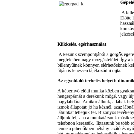
Gépel
A bille
Előtte 
használ
konkáv 
jelzése
Klikkelés, egérhasználat
A kezünk szempontjából a görgős egerekn
megfelelően nagy mozgásfelület. Így a k
billentyűinek könnyen elérhetőeknek kell
útján is lehessen tájékozódni rajta.
Az egyoldalú terhelés helyett: dinamik
A képernyő előtti munka közben gyakran 
hengerpárnát a derekunk mögé, vagy üljü
nagylabdára. Amikor állunk, a lábak hely
izmok állapotát: jó ha kéznél, azaz lábná
lábunkat tehetjük fel. Bizonyos tevékeny
álljunk fel, - ha a munkatársunk másik s
telefonon keressük. Iktassunk be több rö
lenne a pihenőkben néhány lazító és nyúj
hát- és nyakizmokra helyeződik a hangsúl