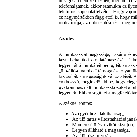
túlságosan nehezére esnek, mert nem érz
telefonálgatnak, akkor számukra az ily
telefonos kapcsolatfelvételt. Hogy vajon 
ez nagymértékben függ attól is, hogy mi
motivációja, az
önbecsülése és a megbirkó
Az ülés
A munkaasztal magassága, - akár üléshez
lazán behajlított kar alátámasztását. Ehh
legyen, álló munkánál pedig, lábtámasz s
„ülő-álló-dinamika" támogatása olyan ülő-
biztosítják a magasságuk változtatását. 
cm hosszú, megfelelő ahhoz, hogy elegen
gyakran használt munkaeszközöket a pilla
legyenek. Ebben segíthet a megfelelő tar
A széknél fontos:
Az egyénhez alakíthatóság,
Az ülő tartás változtathatóságának
Minden sérülési rizikót kizárjon,
Legyen állítható a magassága,
Az ülő rész rugózása,