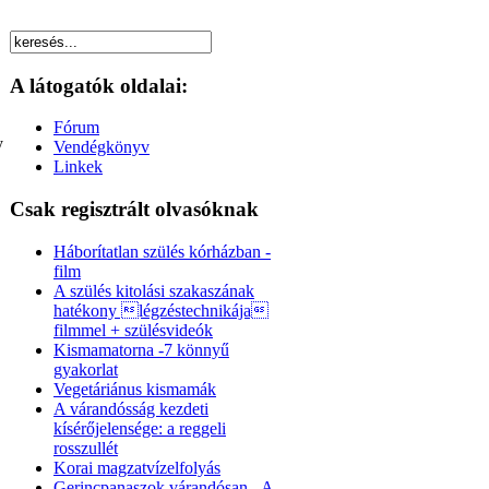
A látogatók oldalai:
Fórum
y
Vendégkönyv
Linkek
Csak regisztrált olvasóknak
Háborítatlan szülés kórházban -
film
A szülés kitolási szakaszának
hatékony légzéstechnikája
filmmel + szülésvideók
Kismamatorna -7 könnyű
gyakorlat
Vegetáriánus kismamák
A várandósság kezdeti
kísérőjelensége: a reggeli
rosszullét
Korai magzatvízelfolyás
Gerincpanaszok várandósan - A