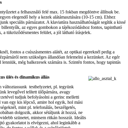
és
ntyűzetet a felhasználó felé max. 15 fokban megdöntve állítsuk be.
legyen elegendő hely a kezek alátámasztására (10-15 cm). Ehhez
junk speciális párnázatot. A klaviatúra használhatóságát segítik a kissé
billentyűk, az egyes gombokon a tájékozódáshoz fontos, tapintható
k, a tükröződésmentes felület, a jól látható írásjelek.
él, fontos a csúszásmentes alátét, az optikai egereknél pedig a
ézpárnáról nem szükséges állandóan felemelni a kezünket. Az egér
 lenniük, még balkezesek számára is. Szintén fontos, hogy tapintás
us ülés és dinamikus állás
változtassunk testhelyzetet, pl. tegyünk
nk levegővel telített ülőpárnára, avagy
zetével tudjuk befolyásolni a gerinc melletti
l van egy kis lépcső, amire hol egyik, hol mási
ségeknél, mint pl. telefonálás, beszélgetés,
zobában dolgozik, akkor sétáljunk át hozzá, ne
videbb szünetet, mintsem ritkán hosszút. Ideális
tó gyakorlatot is elvégezni, ahol leginkább a
y, de fontos a vállak és a csípőízületek