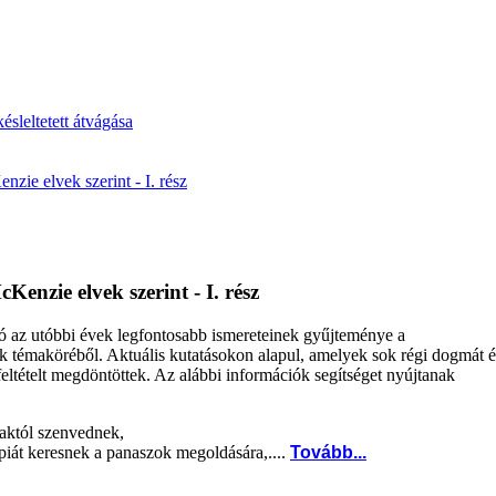
ésleltetett átvágása
ie elvek szerint - I. rész
enzie elvek szerint - I. rész
ó az utóbbi évek legfontosabb ismereteinek gyűjteménye a
 témaköréből. Aktuális kutatásokon alapul, amelyek sok régi dogmát é
 feltételt megdöntöttek. Az alábbi információk segítséget nyújtanak
maktól szenvednek,
piát keresnek a panaszok megoldására,....
Tovább...