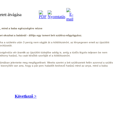
etett átvágása
a, mind a baba egészségére nézve
t okozhat a babánál - állítja egy ismert brit szülész-nőgyógyász.
a a születés után 3 percig nem vágják át a köldökzsinórt, az lényegesen emeli az újszülött
kockázatát.
oxigéndús vér áramlik az újszülött tüdejébe addig is, amíg a tüdős légzés teljesen be nem
tékony hatású, ha csak később szorítják el a köldökzsinórt.
zámában jelentette meg megfigyeléseit. Weeks szerint a brit szülészetek felén azonnal a szülés
s bizonyíték van arra, hogy a pár perc haladék kedvező hatású mind az anya, mind a baba
Következő >