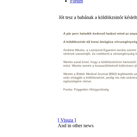
Fórum
Jót tesz a babának a köldökzsinór késlelt
A pár perc haladék kedvező hatású mind az any
A köldökzsinór túl korai átvágása vérszegénysége
Andrew Weeks, a Liverpooli Egyetem tanára szerint h
vérének vasszintjét, és csökkenti a vérszegénység 
Weeks azzal érvel, hogy a köldökzsinóron keresztül 
indul. Weeks szerint a koraszülötteknél különösen jó
Weeks a British Medical Journal (BMJ) legfrissebb s
után elvágják a köldökzsinórt, pedig ma már számo
egészségére nézve.
Forrás: Független Hírügynökség
[ Vissza ]
And in other news