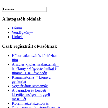
A látogatók oldalai:
Fórum
Vendégkönyv
Linkek
Csak regisztrált olvasóknak
Háborítatlan szülés kórházban -
film
A szülés kitolási szakaszának
hatékony légzéstechnikája
filmmel + szülésvideók
Kismamatorna -7 könnyű
gyakorlat
Vegetáriánus kismamák
A várandósság kezdeti
kísérőjelensége: a reggeli
rosszullét
Korai magzatvízelfolyás
Gerincpanaszok várandósan - A