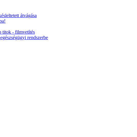
ésleltetett átvágása
pa!
titok - filmvetítés
 egészségügyi rendszerbe