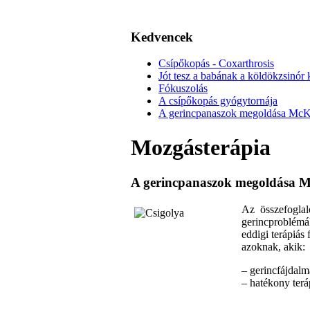
Kedvencek
Csípőkopás - Coxarthrosis
Jót tesz a babának a köldökzsinór k
Fókuszolás
A csípőkopás gyógytornája
A gerincpanaszok megoldása McKenz
Mozgásterápia
A gerincpanaszok megoldása McK
Az összefoglal
gerincproblémák
eddigi terápiás
azoknak, akik:
– gerincfájdal
– hatékony terá