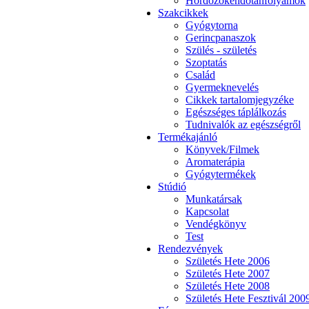
Hordozókendőtanfolyamok
Szakcikkek
Gyógytorna
Gerincpanaszok
Szülés - születés
Szoptatás
Család
Gyermeknevelés
Cikkek tartalomjegyzéke
Egészséges táplálkozás
Tudnivalók az egészségről
Termékajánló
Könyvek/Filmek
Aromaterápia
Gyógytermékek
Stúdió
Munkatársak
Kapcsolat
Vendégkönyv
Test
Rendezvények
Születés Hete 2006
Születés Hete 2007
Születés Hete 2008
Születés Hete Fesztivál 200