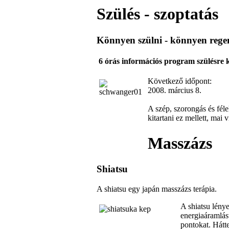
Szülés - szoptatás
Könnyen szülni - könnyen rege
6 órás információs program szülésre 
Következő időpont:
2008. március 8.
A szép, szorongás és féle
kitartani ez mellett, ma
Masszázs
Shiatsu
A shiatsu egy japán masszázs terápia.
A shiatsu lény
energiaáramlást
pontokat. Hátt