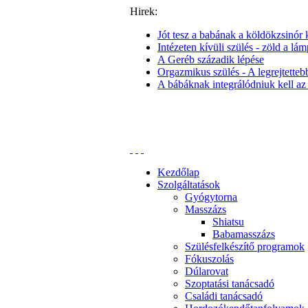
Hirek:
Jót tesz a babának a köldökzsinór k
Intézeten kívüli szülés - zöld a lám
A Geréb századik lépése
Orgazmikus szülés - A legrejtettebb 
A bábáknak integrálódniuk kell az
Kezdőlap
Szolgáltatások
Gyógytorna
Masszázs
Shiatsu
Babamasszázs
Szülésfelkészítő programok
Fókuszolás
Dúlarovat
Szoptatási tanácsadó
Családi tanácsadó