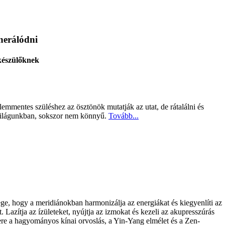
nerálódni
készülőknek
lemmentes szüléshez az ösztönök mutatják az utat, de rátalálni és
i világunkban, sokszor nem könnyű.
Tovább...
ege, hogy a meridiánokban harmonizálja az energiákat és kiegyenlíti az
. Lazítja az ízületeket, nyújtja az izmokat és kezeli az akupresszúrás
ere a hagyományos kínai orvoslás, a Yin-Yang elmélet és a Zen-