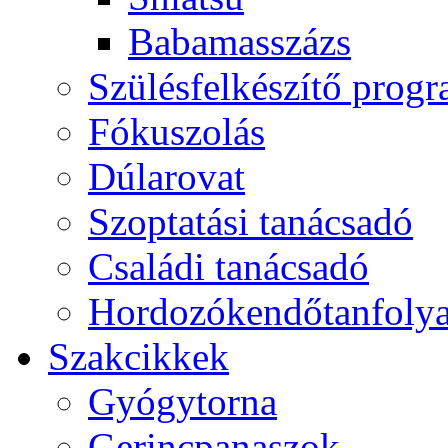
Babamasszázs
Szülésfelkészítő prog
Fókuszolás
Dúlarovat
Szoptatási tanácsadó
Családi tanácsadó
Hordozókendőtanfoly
Szakcikkek
Gyógytorna
Gerincpanaszok