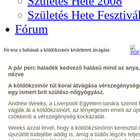
Születés Hete 2008
Születés Hete Fesztivá
Fórum
Jót tesz a babának a köldökzsinór késleltetett átvágása
A pár perc haladék kedvező hatású mind az anya
nézve
A köldökzsinór túl korai átvágása vérszegénységet
egy ismert brit szülész-nőgyógyász.
Andrew Weeks, a Liverpooli Egyetem tanára szerint 
vágják át a köldökzsinórt, az lényegesen emeli az újs
csökkenti a vérszegénység kockázatát.
Weeks azzal érvel, hogy a köldökzsinóron keresztül 
újszülött tüdejébe addig is, amíg a tüdős légzés telj