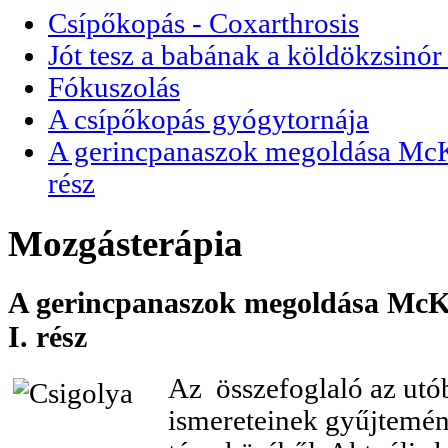
Csípőkopás - Coxarthrosis
Jót tesz a babának a köldökzsinór 
Fókuszolás
A csípőkopás gyógytornája
A gerincpanaszok megoldása McKen
rész
Mozgásterápia
A gerincpanaszok megoldása McKen
I. rész
Az összefoglaló az utó
ismereteinek gyűjtemé