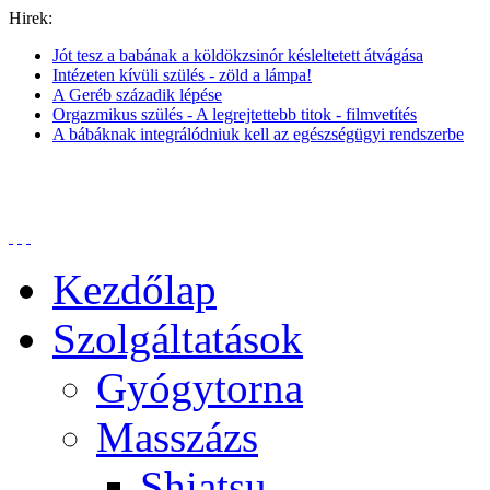
Hirek:
Jót tesz a babának a köldökzsinór késleltetett átvágása
Intézeten kívüli szülés - zöld a lámpa!
A Geréb századik lépése
Orgazmikus szülés - A legrejtettebb titok - filmvetítés
A bábáknak integrálódniuk kell az egészségügyi rendszerbe
Kezdőlap
Szolgáltatások
Gyógytorna
Masszázs
Shiatsu