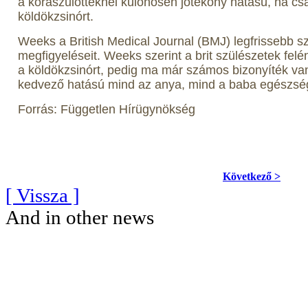
a koraszülötteknél különösen jótékony hatású, ha csa
köldökzsinórt.
Weeks a British Medical Journal (BMJ) legfrissebb 
megfigyeléseit. Weeks szerint a brit szülészetek felé
a köldökzsinórt, pedig ma már számos bizonyíték van
kedvező hatású mind az anya, mind a baba egészsé
Forrás: Független Hírügynökség
Következő >
[ Vissza ]
And in other news