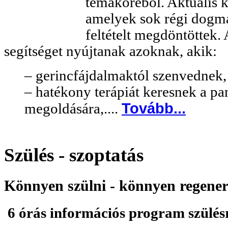
témaköréből. Aktuális k
amelyek sok régi dogmát
feltételt megdöntöttek.
segítséget nyújtanak azoknak, akik:
– gerincfájdalmaktól szenvednek
– hatékony terápiát keresnek a p
Tovább...
megoldására,....
Szülés - szoptatás
Könnyen szülni - könnyen regener
6 órás információs program szülés