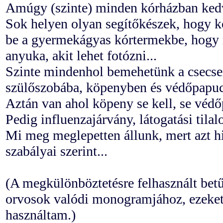
Amúgy (szinte) minden kórházban ked
Sok helyen olyan segítőkészek, hogy k
be a gyermekágyas kórtermekbe, hogy 
anyuka, akit lehet fotózni...
Szinte mindenhol bemehetünk a csecse
szülőszobába, köpenyben és védőpapu
Aztán van ahol köpeny se kell, se véd
Pedig influenzajárvány, látogatási tila
Mi meg meglepetten állunk, mert azt h
szabályai szerint...
(A megkülönböztetésre felhasznált bet
orvosok valódi monogramjához, ezeket
használtam.)