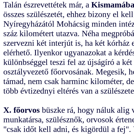
Talán észrevettétek már, a
Kismamáb
összes szülészetét, ehhez bizony el ke
Nyíregyházától Mohácsig minden inté
száz kilométert utazva. Néha megprób
szervezni két interjút is, ha két kórhá
elérhető. Ilyenkor ugyanazokat a kérdé
különbséggel teszi fel az újságíró a ké
osztályvezető főorvosának. Megesik, h
támad, nem csak harminc kilométer, de
több évtizednyi eltérés van a szülészet
X. főorvos
büszke rá, hogy náluk alig
munkatársa, szülésznők, orvosok érten
"csak időt kell adni, és kigördül a fej".