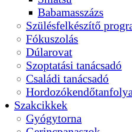
Babamasszázs
Szülésfelkészítő prog
Fókuszolás
Dúlarovat
Szoptatási tanácsadó
Családi tanácsadó
Hordozókendőtanfoly
Szakcikkek
Gyógytorna
Gerincpanaszok