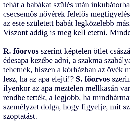
tehát a babákat szülés után inkubátorba 
csecsemős nővérek felelős megfigyelése 
az este született babát legközelebb más
Viszont addig is meg kell etetni. Minde
R. főorvos
szerint képtelen ötlet császá
édesapa kezébe adni, a szakma szabálya
tehetnék, hiszen a kórházban az övék m
lesz, ha az apa elejti!?
S. főorvos
szerin
ilyenkor az apa meztelen mellkasán van
rendbe tették, a legjobb, ha mindhárma
személyzet dolga, hogy figyelje, mit sz
szoptatást.