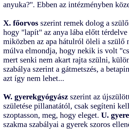
anyuka?". Ebben az intézményben köze
X. főorvos
szerint remek dolog a szülős
hogy "lapít" az anya lába előtt térdelve
miközben az apa hátulról öleli a szülő 
múlva elmondja, hogy nekik is volt "csi
mert senki nem akart rajta szülni, kül
szabálya szerint a gátmetszés, a betapi
azt így nem lehet...
W. gyerekgyógyász
szerint az újszülöt
születése pillanatától, csak segíteni kel
szoptasson, meg, hogy eleget.
U. gyer
szakma szabályai a gyerek szoros ellen