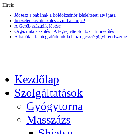
Hirek:
Jót tesz a babának a köldökzsinór késleltetett átvágása
Intézeten kívüli szülés - zöld a lámpa!
A Geréb századik lépése
Orgazmikus szülés - A legrejtettebb titok - filmvetítés
A bábáknak integrálódniuk kell az egészségügyi rendszerbe
Kezdőlap
Szolgáltatások
Gyógytorna
Masszázs
Shiatsu