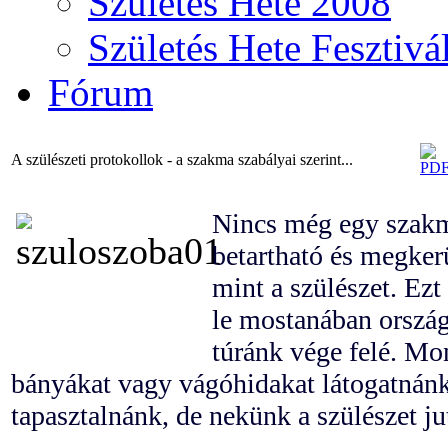
Születés Hete 2008
Születés Hete Fesztivá
Fórum
A szülészeti protokollok - a szakma szabályai szerint...
Nincs még egy szakm
betartható és megker
mint a szülészet. Ez
le mostanában országj
túránk vége felé. Mo
bányákat vagy vágóhidakat látogatnánk
tapasztalnánk, de nekünk a szülészet jut