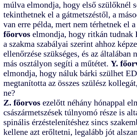
múlva elmondja, hogy első szülőknél
tekinthetnek el a gátmetszéstől, a máso
van erre példa, mert nem térhetnek el 
főorvos
elmondja, hogy ritkán tudnak 
a szakma szabályai szerint ahhoz képze
ellenőrzése szükséges, és az általában 
más osztályon segíti a műtétet.
Y. főor
elmondja, hogy náluk bárki szülhet ED
megtanította az összes szülész kollegát
ne?
Z. főorvos
ezelőtt néhány hónappal el
császármetszések túlnyomó része is alta
spinális érzéstelenítéshez sincs szakem
kellene azt erőltetni, legalább jót als