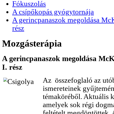
Fókuszolás
A csípőkopás gyógytornája
A gerincpanaszok megoldása McKen
rész
Mozgásterápia
A gerincpanaszok megoldása McKen
I. rész
Az összefoglaló az utó
ismereteinek gyűjtemé
témaköréből. Aktuális k
amelyek sok régi dogmát
feltételt megdöntöttek.