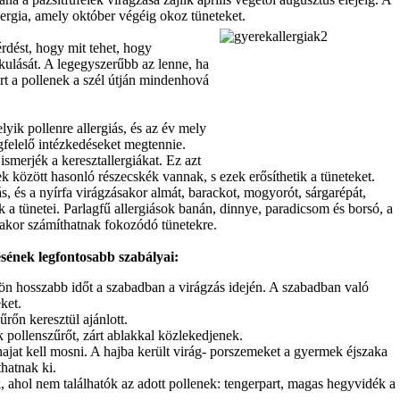
rgia, amely október végéig okoz tüneteket.
rdést, hogy mit tehet, hogy
kulását. A legegyszerűbb az lenne, ha
ert a pollenek a szél útján mindenhová
yik pollenre allergiás, és az év mely
felelő intézkedéseket megtennie.
ismerjék a keresztallergiákat. Ez azt
ek között hasonló részecskék vannak, s ezek erősíthetik a tüneteket.
iás, és a nyírfa virágzásakor almát, barackot, mogyorót, sárgarépát,
a tünetei. Parlagfű allergiások banán, dinnye, paradicsom és borsó, a
sakor számíthatnak fokozódó tünetekre.
sének legfontosabb szabályai:
sön hosszabb időt a szabadban a virágzás idején. A szabadban való
ket.
űrőn keresztül ajánlott.
 pollenszűrőt, zárt ablakkal közlekedjenek.
ajat kell mosni. A hajba került virág- porszemeket a gyermek éjszaka
thatnak ki.
, ahol nem találhatók az adott pollenek: tengerpart, magas hegyvidék a