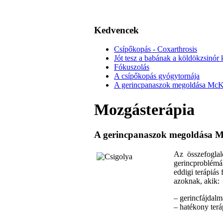
Kedvencek
Csípőkopás - Coxarthrosis
Jót tesz a babának a köldökzsinór k
Fókuszolás
A csípőkopás gyógytornája
A gerincpanaszok megoldása McKenz
Mozgásterápia
A gerincpanaszok megoldása McK
Az összefoglal
gerincproblémák
eddigi terápiás
azoknak, akik:
– gerincfájdal
– hatékony terá