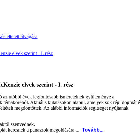
ésleltetett átvágása
ie elvek szerint - I. rész
enzie elvek szerint - I. rész
ó az utóbbi évek legfontosabb ismereteinek gyűjteménye a
 témaköréből. Aktuális kutatásokon alapul, amelyek sok régi dogmát é
 feltételt megdöntöttek. Az alábbi információk segítséget nyújtanak
maktól szenvednek,
piát keresnek a panaszok megoldására,....
Tovább...