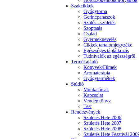
Hordozókendőtanfolyamok
Szakcikkek
Gyógytorna
Gerincpanaszok
Szülés - születés
Szoptatás
Család
Gyermeknevelés
Cikkek tartalomjegyzéke
Egészséges táplálkozás
Tudnivalók az egészségről
Termékajánló
Könyvek/Filmek
Aromaterápia
Gyógytermékek
Stúdió
Munkatársak
Kapcsolat
Vendégkönyv
Test
Rendezvények
Születés Hete 2006
Születés Hete 2007
Születés Hete 2008
Születés Hete Fesztivál 200