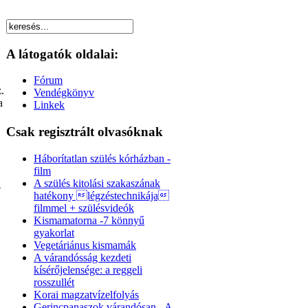
A látogatók oldalai:
Fórum
.
Vendégkönyv
a
Linkek
Csak regisztrált olvasóknak
Háborítatlan szülés kórházban -
film
A szülés kitolási szakaszának
-
hatékony légzéstechnikája
filmmel + szülésvideók
Kismamatorna -7 könnyű
gyakorlat
Vegetáriánus kismamák
A várandósság kezdeti
kísérőjelensége: a reggeli
rosszullét
Korai magzatvízelfolyás
Gerincpanaszok várandósan - A