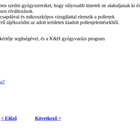
őben szedni gyógyszereiket, hogy súlyosabb tünetek ne alakuljanak ki é
sos elváltozások.
ncsapdával és mikroszkópos vizsgálattal elemzik a pollenek
erű tájékozódni az adott területen kiadott pollenjelentésekből.
kértője segítségével, és a K&H gyógyvarázs program
ia?
< Előző
Következő >