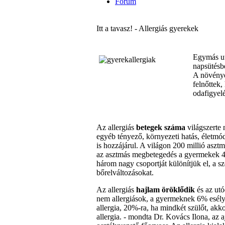
Fórum
Itt a tavasz! - Allergiás gyerekek
Egymás utá
napsütésb
A növénye
felnőttek,
odafigyel
Az allergiás
betegek száma
világszerte 
egyéb tényező, környezeti hatás, életmódb
is hozzájárul. A világon 200 millió aszt
az asztmás megbetegedés a gyermekek 4-
három nagy csoportját különítjük el, a sz
bőrelváltozásokat.
Az allergiás
hajlam öröklődik
és az utó
nem allergiások, a gyermeknek 6% esélye 
allergia, 20%-ra, ha mindkét szülőt, ak
allergia. - mondta Dr. Kovács Ilona, a