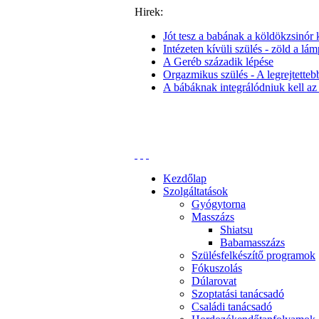
Hirek:
Jót tesz a babának a köldökzsinór k
Intézeten kívüli szülés - zöld a lám
A Geréb századik lépése
Orgazmikus szülés - A legrejtettebb 
A bábáknak integrálódniuk kell az
Kezdőlap
Szolgáltatások
Gyógytorna
Masszázs
Shiatsu
Babamasszázs
Szülésfelkészítő programok
Fókuszolás
Dúlarovat
Szoptatási tanácsadó
Családi tanácsadó