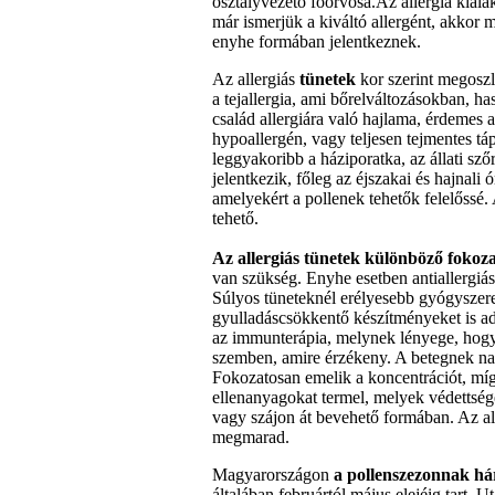
osztályvezető főorvosa.Az allergia kial
már ismerjük a kiváltó allergént, akkor m
enyhe formában jelentkeznek.
Az allergiás
tünetek
kor szerint megoszl
a tejallergia, ami bőrelváltozásokban, h
család allergiára való hajlama, érdemes a
hypoallergén, vagy teljesen tejmentes táp
leggyakoribb a háziporatka, az állati sző
jelentkezik, főleg az éjszakai és hajnali
amelyekért a pollenek tehetők felelőssé.
tehető.
Az allergiás tünetek különböző fokoz
van szükség. Enyhe esetben antiallergiás
Súlyos tüneteknél erélyesebb gyógyszeres
gyulladáscsökkentő készítményeket is ad
az immunterápia, melynek lényege, hogy 
szemben, amire érzékeny. A betegnek nagy
Fokozatosan emelik a koncentrációt, míg 
ellenanyagokat termel, melyek védettsége
vagy szájon át bevehető formában. Az all
megmarad.
Magyarországon
a pollenszezonnak há
általában februártól május elejéig tart. U