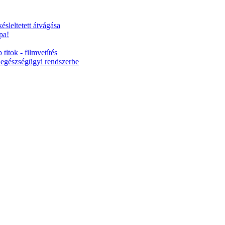
ésleltetett átvágása
pa!
titok - filmvetítés
 egészségügyi rendszerbe