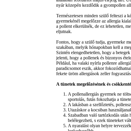
nyár közepén kezdődik a gyompollen alle
Természetesen minden szülő felteszi a ké
gyermekénél megelőzze az allergia kiala
a pollent elkerülnék, de ez lehetetlen, m
eljutnak.
Fontos, hogy a szülő tudja, gyermeke mel
szakában, melyik hónapokban kell a meg
Szintén elengedhetetlen, hogy a betegek 
jelenti, hogy a pollenek és bizonyos étel
Például, ha valaki nyírfa pollenre allerg
paradicsomot eszik, akkor fokozódhatnak 
fekete üröm allergiások zeller fogyasztá
A tünetek megelőzésének és csökkenté
A pollenallergiás gyermek ne tölt
sportolás, futás fokozhatja a tünete
A lakásban a szellőztetés, pollensz
Utazáskor a kocsiban használjanak
Szabadban való tartózkodás után h
belélegezheti, s ezek tüneteket vál
A nyaralást olyan helyre tervezzék
legkedvezőbb.