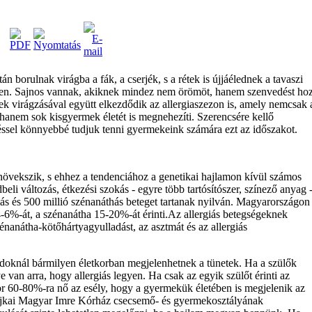
n borulnak virágba a fák, a cserjék, s a rétek is újjáélednek a tavaszi
en. Sajnos vannak, akiknek mindez nem örömöt, hanem szenvedést hoz
k virágzásával együtt elkezdődik az allergiaszezon is, amely nemcsak 
 hanem sok kisgyermek életét is megnehezíti. Szerencsére kellő
éssel könnyebbé tudjuk tenni gyermekeink számára ezt az időszakot.
növekszik, s ehhez a tendenciához a genetikai hajlamon kívül számos
eli változás, étkezési szokás - egyre több tartósítószer, színező anyag 
más és 500 millió szénanáthás beteget tartanak nyilván. Magyarországon
6%-át, a szénanátha 15-20%-át érinti.Az allergiás betegségeknek
énanátha-kötőhártyagyulladást, az asztmát és az allergiás
doknál bármilyen életkorban megjelenhetnek a tünetek. Ha a szülők
van arra, hogy allergiás legyen. Ha csak az egyik szülőt érinti az
kor 60-80%-ra nő az esély, hogy a gyermekük életében is megjelenik az
z ajkai Magyar Imre Kórház csecsemő- és gyermekosztályának