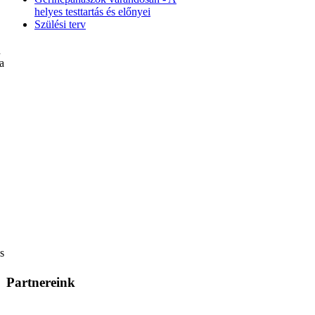
helyes testtartás és előnyei
Szülési terv
n
a
s
Partnereink