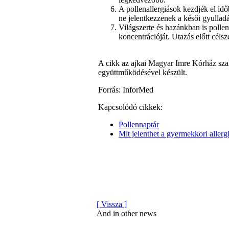
A pollenallergiások kezdjék el id
ne jelentkezzenek a késői gyulladá
Világszerte és hazánkban is polle
koncentrációját. Utazás előtt célsz
A cikk az ajkai Magyar Imre Kórház sza
együttműködésével készült.
Forrás: InforMed
Kapcsolódó cikkek:
Pollennaptár
Mit jelenthet a gyermekkori allerg
[ Vissza ]
And in other news