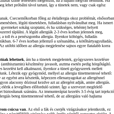
akulását szinte lehetetlen megelőzni, ha a hajlam megvan bennünk. Ha
eg lehet próbálni távol tartani, így a tünetek nem, vagy csak egész
anak. Csecsemőkorban főleg az ételallergia okoz problémát, elsősorba
asmenésben, légúti tünetekben, fulladásban nyilvánulhat meg. Ha ismert 
 gyermeket sokáig szoptatni, és ha szükséges, tehéntej helyett
szerrel táplálni. A légúti allergiák 2-3 éves korban jelennek meg,
r, a toll és a penészgomba allergia. Ilyenkor köhögés, fulladás
 órákban. 6-7 éves korban jellemző a szénanátha, a kötőhártyagyulladás,
 Az utóbbi időben az allergia megjelenése sajnos egyre fiatalabb korra
atúak lehetnek
, ám ha a tünetek megjelentek, gyógyszeres kezelésre
 (antihisztamin) készítmény javasolt, asztma esetén pedig hörgőtágító.
 kezelést kell alkalmazni, ilyenkor a tüneti gyógyszerek mellett
unk. Létezik egy gyógymód, mellyel az allergia tünetmentessé tehető:
az egyént arra késztetik, képezzen ellenanyagokat az allergénnel
on alacsony dózissal kezdve azt az allergént adják, amire allergiás.
elérik a levegőben előforduló szintet. Így a szervezet megfelelő
t biztosítanak számára. Az immunterápiai kezelés 3-5 évig tart injekció
ergiás beteg tünetmentessé tehető, de az allergiára való hajlama
rom csúcsa van
. Az első a fák és cserjék virágzásakor jelentkezik, ez
tána a pázsitfűfélék virágzása zajlik április végétől augusztus elejéig. A