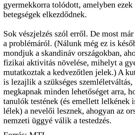
gyermekkorra tolódott, amelyben ezek 
betegségek elkezdődnek.
Sok vészjelzés szól erről. De most már
a problémáról. (Nálunk még ez is késő
mondjuk a skandináv országokban, ahol
fizikai aktivitás növelése, mihelyt a g
mutatkoztak a kedvezőtlen jelek.) A ku
is lezajlik a szükséges szemléletváltás,
megkapnak minden lehetőséget arra, ho
tanulók testének (és emellett lelkének i
lélek) a nevelői lesznek, ahogyan az or
nemzeti üggyé válik a testedzés.
Forrás: MTI