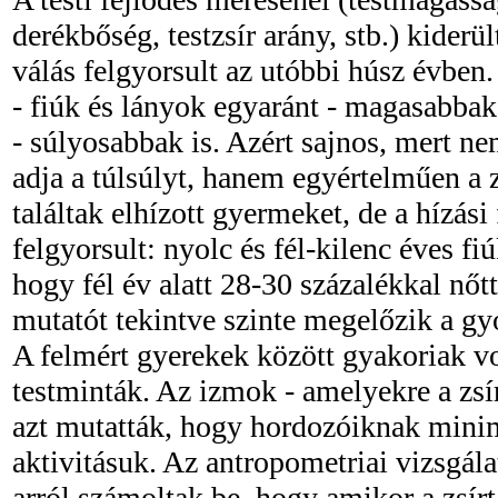
derékbőség, testzsír arány, stb.) kiderü
válás felgyorsult az utóbbi húsz évben
- fiúk és lányok egyaránt - magasabbak
- súlyosabbak is. Azért sajnos, mert 
adja a túlsúlyt, hanem egyértelműen a z
találtak elhízott gyermeket, de a hízás
felgyorsult: nyolc és fél-kilenc éves f
hogy fél év alatt 28-30 százalékkal nőtt
mutatót tekintve szinte megelőzik a gy
A felmért gyerekek között gyakoriak vo
testminták. Az izmok - amelyekre a zsír
azt mutatták, hogy hordozóiknak minimá
aktivitásuk. Az antropometriai vizsgála
arról számoltak be, hogy amikor a zsírt