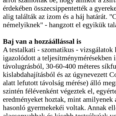
érdekében összecsippentették a gyerek
alig találták az izom és a háj határát. 
némelyiknek" - hangzott el egyikük tal
Baj van a hozzáállással is
A testalkati - szomatikus - vizsgálatok
igazolódott a teljesítménymérésekben i
távolugrásból, 30-60-400 méteres síkfu
kislabdahajításból és az úgynevezett Co
alatt lefutott távolság mérése) álló m
szintén félévenként végeztek el, egyér
eredményeket hoztak, mint amilyenek a
hasonló gyermekekéi voltak. Annak ell
alacsonyabbak és kisebb testsúlyúak vo