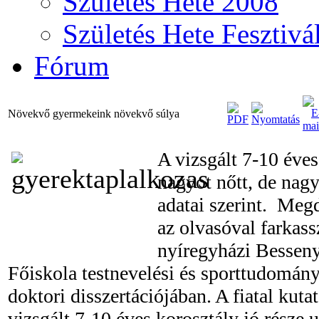
Születés Hete 2008
Születés Hete Fesztivá
Fórum
Növekvő gyermekeink növekvő súlya
A vizsgált 7-10 éves
nagyot nőtt, de nagy
adatai szerint. Meg
az olvasóval farkass
nyíregyházi Bessen
Főiskola testnevelési és sporttudomány
doktori disszertációjában. A fiatal kuta
vizsgált 7-10 éves korosztály jó része 