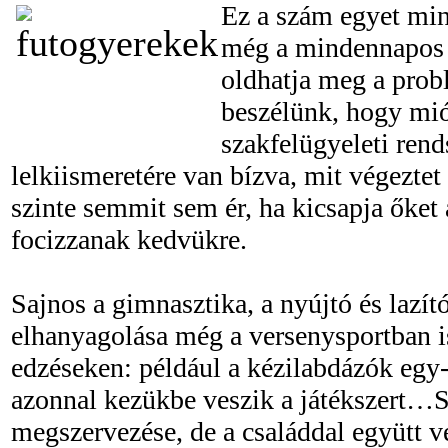
Ez a szám egyet mi
még a mindennapos 
oldhatja meg a prob
beszélünk, hogy mi
szakfelügyeleti rends
lelkiismeretére van bízva, mit végeztet
szinte semmit sem ér, ha kicsapja őket
focizzanak kedvükre.
Sajnos a gimnasztika, a nyújtó és lazít
elhanyagolása még a versenysportban i
edzéseken: például a kézilabdázók egy-
azonnal kezükbe veszik a játékszert…
megszervezése, de a családdal együtt v