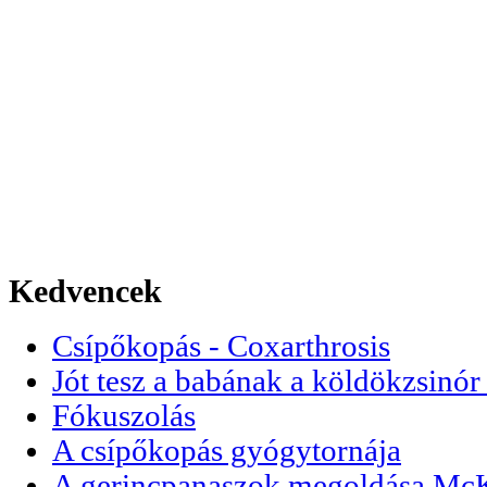
Kedvencek
Csípőkopás - Coxarthrosis
Jót tesz a babának a köldökzsinór 
Fókuszolás
A csípőkopás gyógytornája
A gerincpanaszok megoldása McKen