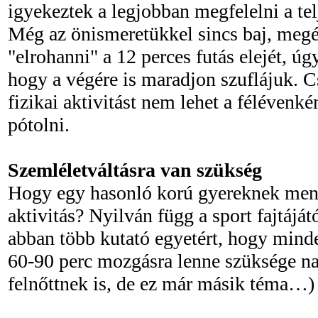
igyekeztek a legjobban megfelelni a t
Még az önismeretükkel sincs baj, megé
"elrohanni" a 12 perces futás elejét, úg
hogy a végére is maradjon szuflájuk. C
fizikai aktivitást nem lehet a félévenk
pótolni.
Szemléletváltásra van szükség
Hogy egy hasonló korú gyereknek menn
aktivitás? Nyilván függ a sport fajtájátó
abban több kutató egyetért, hogy mind
60-90 perc mozgásra lenne szüksége na
felnőttnek is, de ez már másik téma…)