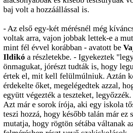
baj volt a hozzáállással is.
- Az első egy-két mérésnél még kívánc
voltak arra, vajon jobbak lettek-e a mu
mint fél évvel korábban - avatott be
Va
Ildikó
a részletekbe. - Igyekeztek "leg
önmagukat, jórészt tudták is, hogy le
értek el, mit kell felülmúlniuk. Aztán
érdekelte őket, megelégedtek azzal, hog
együtt végezték a teszteket, legyőzzék.
Azt már e sorok írója, aki egy iskola 
teszi hozzá, hogy később talán már ez 
mutatja, hogy rögtön sétába váltanak az
felmérésben részt vevő szakiskolások - 