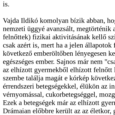
is.
Vajda Ildikó komolyan bízik abban, ho
nemzeti üggyé avanzsált, megtörténik a
felnőttek) fizikai aktivitásának kellő s
csak azért is, mert ha a jelen állapoto
következő emberöltőben lényegesen ke
egészséges ember. Sajnos már nem "csa
az elhízott gyermekből elhízott felnőtt 
szembe találja magát e kórkép követke
érrendszeri betegségekkel, élükön az i
vérnyomással, cukorbetegséggel, mozgá
Ezek a betegségek már az elhízott gyer
Drámaian előbbre került az az életkor, 