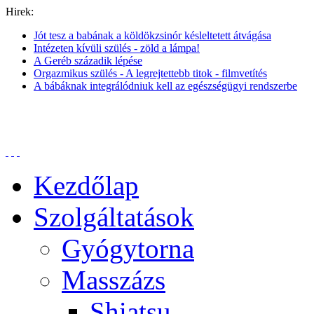
Hirek:
Jót tesz a babának a köldökzsinór késleltetett átvágása
Intézeten kívüli szülés - zöld a lámpa!
A Geréb századik lépése
Orgazmikus szülés - A legrejtettebb titok - filmvetítés
A bábáknak integrálódniuk kell az egészségügyi rendszerbe
Kezdőlap
Szolgáltatások
Gyógytorna
Masszázs
Shiatsu