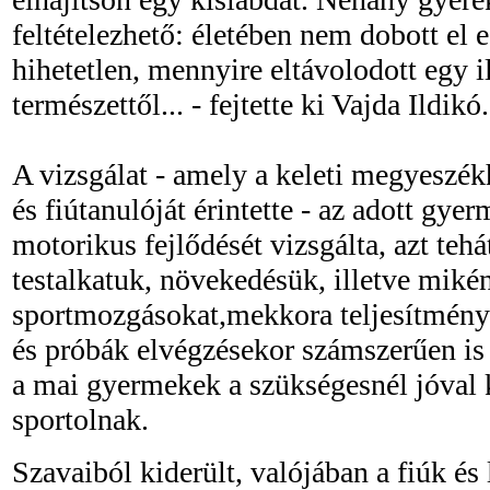
feltételezhető: életében nem dobott el 
hihetetlen, mennyire eltávolodott egy i
természettől... - fejtette ki Vajda Ildikó.
A vizsgálat - amely a keleti megyeszé
és fiútanulóját érintette - az adott gy
motorikus fejlődését vizsgálta, azt tehá
testalkatuk, növekedésük, illetve miké
sportmozgásokat,mekkora teljesítménye
és próbák elvégzésekor számszerűen is
a mai gyermekek a szükségesnél jóval
sportolnak.
Szavaiból kiderült, valójában a fiúk és