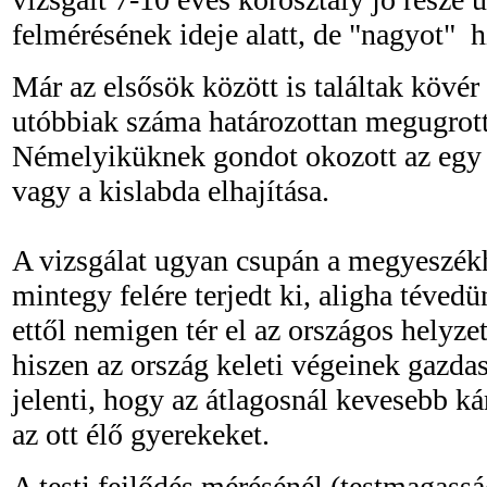
felmérésének ideje alatt, de "nagyot" hí
Már az elsősök között is találtak kövé
utóbbiak száma határozottan megugrott 
Némelyiküknek gondot okozott az egy 
vagy a kislabda elhajítása.
A vizsgálat ugyan csupán a megyeszékh
mintegy felére terjedt ki, aligha tévedü
ettől nemigen tér el az országos helyzet
hiszen az ország keleti végeinek gazdasá
jelenti, hogy az átlagosnál kevesebb kár
az ott élő gyerekeket.
A testi fejlődés mérésénél (testmagasság