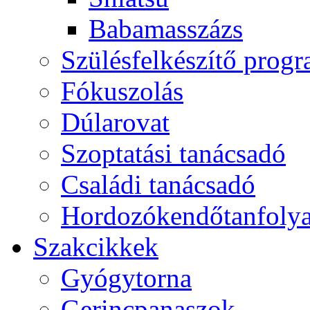
Babamasszázs
Szülésfelkészítő prog
Fókuszolás
Dúlarovat
Szoptatási tanácsadó
Családi tanácsadó
Hordozókendőtanfoly
Szakcikkek
Gyógytorna
Gerincpanaszok