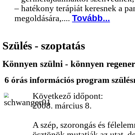
– hatékony terápiát keresnek a p
Tovább...
megoldására,....
Szülés - szoptatás
Könnyen szülni - könnyen regener
6 órás információs program szülés
Következő időpont:
2008. március 8.
A szép, szorongás és félele
ösztönök mutatják az utat, de 