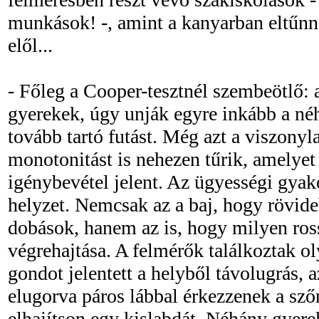
munkások! -, amint a kanyarban eltűnn
elől...
- Főleg a Cooper-tesztnél szembeötlő:
gyerekek, úgy unják egyre inkább a né
tovább tartó futást. Még azt a viszonyla
monotonitást is nehezen tűrik, amelyet
igénybevétel jelent. Az ügyességi gya
helyzet. Nemcsak az a baj, hogy rövide
dobások, hanem az is, hogy milyen ros
végrehajtása. A felmérők találkoztak o
gondot jelentett a helyből távolugrás, 
elugorva páros lábbal érkezzenek a sző
elhajítson egy kislabdát. Néhány gyere