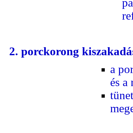
pa
re
2. porckorong kiszakadá
a po
és a
tünet
mege