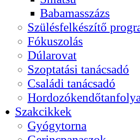
Babamasszázs
Szülésfelkészítő prog
Fókuszolás
Dúlarovat
Szoptatási tanácsadó
Családi tanácsadó
Hordozókendőtanfoly
Szakcikkek
Gyógytorna
Gerincpanaszok