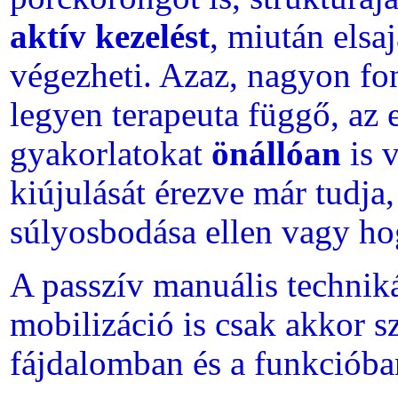
aktív kezelést
, miután elsaj
végezheti. Azaz, nagyon fon
legyen terapeuta függő, az 
gyakorlatokat
önállóan
is v
kiújulását érezve már tudj
súlyosbodása ellen vagy h
A passzív manuális technik
mobilizáció is csak akkor sz
fájdalomban és a funkcióban