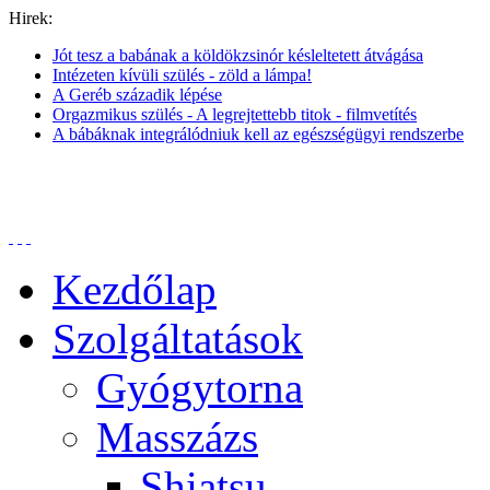
Hirek:
Jót tesz a babának a köldökzsinór késleltetett átvágása
Intézeten kívüli szülés - zöld a lámpa!
A Geréb századik lépése
Orgazmikus szülés - A legrejtettebb titok - filmvetítés
A bábáknak integrálódniuk kell az egészségügyi rendszerbe
Kezdőlap
Szolgáltatások
Gyógytorna
Masszázs
Shiatsu