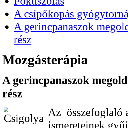
Fókuszolás
A csípőkopás gyógytorná
A gerincpanaszok megoldá
rész
Mozgásterápia
A gerincpanaszok megoldá
rész
Az összefoglaló 
ismereteinek gyű