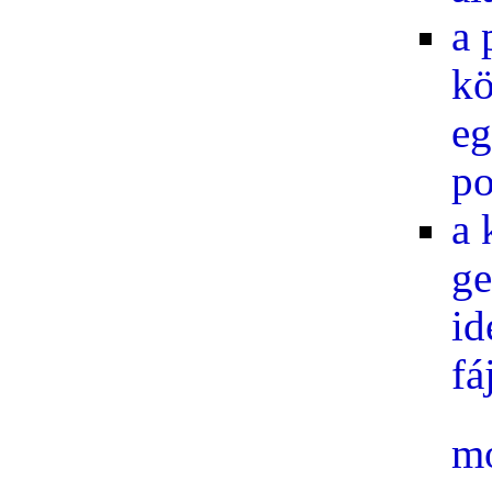
a 
kö
eg
po
a 
ge
id
fá
mo