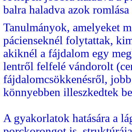
balra haladva azok romlása 
Tanulmányok, amelyeket min
pácienseknél folytattak, ki
akiknél a fájdalom egy meg
lentről felfelé vándorolt (ce
fájdalomcsökkenésről, jobb
könnyebben illeszkedtek be
A gyakorlatok hatására a lá
porckorongot is, struktúrája