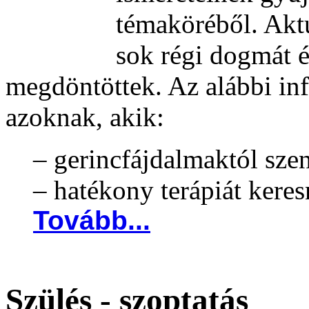
témaköréből. Aktu
sok régi dogmát és
megdöntöttek. Az alábbi in
azoknak, akik:
– gerincfájdalmaktól sz
– hatékony terápiát keres
Tovább...
Szülés - szoptatás