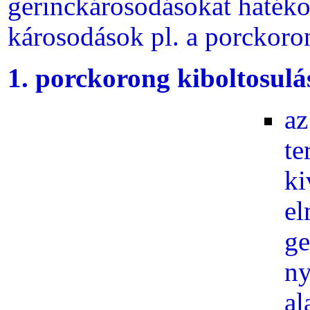
gerinckárosodásokat hatéko
károsodások pl. a porckor
1. porckorong kiboltosulá
az
te
ki
el
ge
ny
al