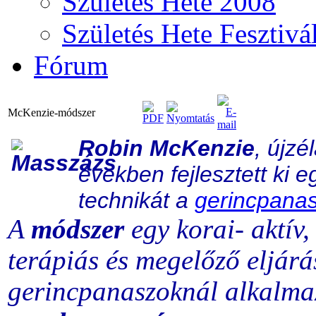
Születés Hete 2008
Születés Hete Fesztivá
Fórum
McKenzie-módszer
Robin
McKenzie
, ú
jzé
években fejlesztett ki e
technikát a
gerincpana
A
módszer
egy korai- aktív
terápiás és megelőző eljár
gerincpanaszoknál alkalmaz