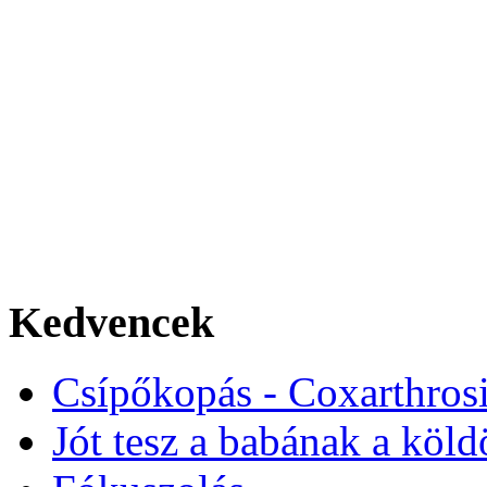
Kedvencek
Csípőkopás - Coxarthros
Jót tesz a babának a köld