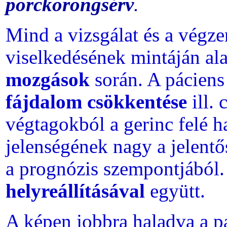
porckorongsérv
.
Mind a vizsgálat és a végz
viselkedésének mintáján al
mozgások
során. A páciens
fájdalom csökkentése
ill. 
végtagokból a gerinc felé 
jelenségének nagy a jelentős
a prognózis szempontjából.
helyreállításával
együtt.
A képen jobbra haladva a p