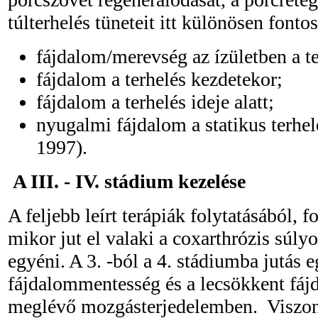
túlterhelés tüneteit itt különösen fonto
fájdalom/merevség az ízületben a t
fájdalom a terhelés kezdetekor;
fájdalom a terhelés ideje alatt;
nyugalmi fájdalom a statikus terhe
1997).
A III. - IV. stádium kezelése
A feljebb leírt terápiák folytatásából, 
mikor jut el valaki a coxarthrózis súlyo
egyéni. A 3. -ból a 4. stádiumba jutás e
fájdalommentesség és a lecsökkent fá
meglévő mozgásterjedelemben. Viszont