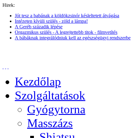
Hirek:
Jót tesz a babának a köldökzsinór késleltetett átvágása
Intézeten kívüli szülés - zöld a lámpa!
A Geréb századik lépése
Orgazmikus szülés - A legrejtettebb titok - filmvetítés
A bábáknak integrálódniuk kell az egészségügyi rendszerbe
Kezdőlap
Szolgáltatások
Gyógytorna
Masszázs
Shiatsu