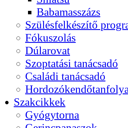
Babamasszázs
Szülésfelkészítő prog
Fókuszolás
Dúlarovat
Szoptatási tanácsadó
Családi tanácsadó
Hordozókendőtanfoly
Szakcikkek
Gyógytorna
Gerincpanaszok