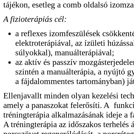
tájékon, esetleg a comb oldalsó izomzat
A fizioterápiás cél:
a reflexes izomfeszülések csökkent
elektroterápiával, az ízületi húzáss
súlyokkal), manuálterápiával;
az aktív és passzív mozgásterjede
szintén a manuálterápia, a nyújtó g
a fájdalommentes tartományban) ját
Ellenjavallt minden olyan kezelési te
amely a panaszokat felerősíti. A funkci
tréningterápia alkalmazásának ideje a 
A tréningterápia az időszakos terhelés á
porcszövet regenerálódását, a porcréteg