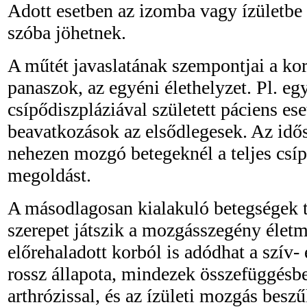
Adott esetben az izomba vagy ízületbe 
szóba jöhetnek.
A műtét javaslatának szempontjai a kor
panaszok, az egyéni élethelyzet. Pl. egy 
csípődiszpláziával született páciens es
beavatkozások az elsődlegesek. Az idős
nehezen mozgó betegeknél a teljes csíp
megoldást.
A másodlagosan kialakuló betegségek 
szerepet játszik a mozgásszegény élet
előrehaladott korból is adódhat a szív- 
rossz állapota, mindezek összefüggésb
arthrózissal, és az ízületi mozgás beszű