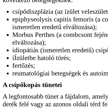
csípődiszplázia (az ízület veleszüle
epiphyseolysis capitis femoris (a 
ismeretlen eredetű elváltozása);
Morbus Perthes (a combcsont fején
elváltozása);
idiopátiás (ismeretlen eredetű) csíp
íÍzületbe hatoló törés;
fertőzés;
reumatológiai betegségek és autoi
A csípőkopás tünetei
A legfontosabb tünet a fájdalom, amely
derék felé vagy az azonos oldali térd f