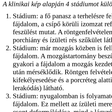
A klinikai kép alapján 4 stádiumot kü
Stádium: a fő panasz a terhelésre fe
fájdalom, a csípő körüli izomzat re
feszülést mutat. A röntgenfelvétele
porchiány és ízületi rés szűkület lát
Stádium: már mozgás közben is fel
fájdalom. A mozgástartomány beszű
gyakori a fájdalom a mozgás kezdet
után mérséklődik. Röntgen felvétel
kifekélyesedése és a porcréteg alatt
lerakódás) látható.
Stádium: nyugalomban is folyamato
fájdalom. Ez mellett az ízületi mer
csont deformálódása, mind a lágyré