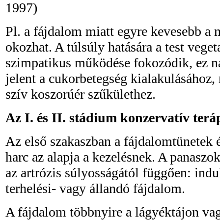
1997)
Pl. a fájdalom miatt egyre kevesebb a 
okozhat. A túlsúly hatására a test vege
szimpatikus működése fokozódik, ez n
jelent a cukorbetegség kialakulásához
szív koszorúér szűkülethez.
Az I. és II. stádium konzervatív terá
Az első szakaszban a fájdalomtünetek és
harc az alapja a kezelésnek. A panaszo
az artrózis súlyosságától függően: indu
terhelési- vagy állandó fájdalom.
A fájdalom többnyire a lágyéktájon vagy