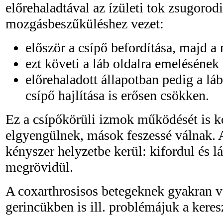
előrehaladtával az ízületi tok zsugorod
mozgásbeszűküléshez vezet:
először a csípő befordítása, majd a
ezt követi a láb oldalra emelésének
előrehaladott állapotban pedig a láb
csípő hajlítása is erősen csökken.
Ez a csípőkörüli izmok működését is k
elgyengülnek, mások feszessé válnak. 
kényszer helyzetbe kerül: kifordul és lá
megrövidül.
A coxarthrosisos betegeknek gyakran v
gerincükben is ill. problémájuk a keresz