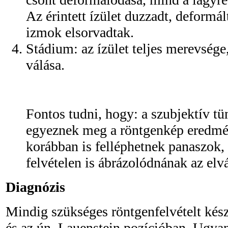
Az érintett ízület duzzadt, deformál
izmok elsorvadtak.
Stádium: az ízület teljes merevség
válása.
Fontos tudni, hogy: a szubjektív tü
egyeznek meg a röntgenkép eredmé
korábban is felléphetnek panaszok,
felvételen is ábrázolódnának az elv
Diagnózis
Mindig szükséges röntgenfelvételt készí
és az ún. Lauenstein pozícióban. Ugyan