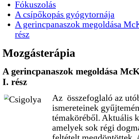
Fókuszolás
A csípőkopás gyógytornája
A gerincpanaszok megoldása McKen
rész
Mozgásterápia
A gerincpanaszok megoldása McKen
I. rész
Az összefoglaló az utó
ismereteinek gyűjtemé
témaköréből. Aktuális k
amelyek sok régi dogmát
feltételt megdöntöttek.