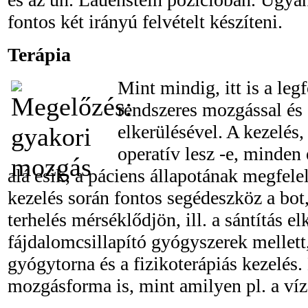
fontos két irányú felvételt készíteni.
Terápia
Mint mindig, itt is a le
rendszeres mozgással és 
elkerülésével. A kezelés
operatív lesz -e, minden 
alá esik, a páciens állapotának megfele
kezelés során fontos segédeszköz a bot,
terhelés mérséklődjön, ill. a sántítás e
fájdalomcsillapító gyógyszerek mellett
gyógytorna és a fizikoterápiás kezelés
mozgásforma is, mint amilyen pl. a víz 