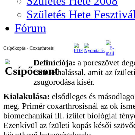
Születés Hete 2008
Születés Hete Fesztivá
Fórum
Csípőkopás - Coxarthrosis
Definíciója:
a porcszövet deg
csontelhalással, amit az ízület
zsugorodása kísér.
Kialakulása:
elsődleges és másodlago
meg. Primér coxarthrosisnál az ok isme
biomechanikai ill. ízület biológiai tén
Ezenkívül az ízületi kopás késői szöv
következő betegségeknek: