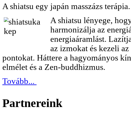
A shiatsu egy japán masszázs terápia.
A shiatsu lényege, hog
harmonizálja az energiá
energiaáramlást. Lazítja
az izmokat és kezeli az
pontokat. Háttere a hagyományos kín
elmélet és a Zen-buddhizmus.
Tovább...
Partnereink