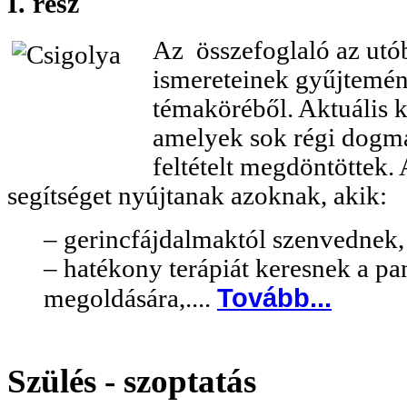
I. rész
Az összefoglaló az utó
ismereteinek gyűjtemé
témaköréből. Aktuális k
amelyek sok régi dogmát
feltételt megdöntöttek.
segítséget nyújtanak azoknak, akik:
– gerincfájdalmaktól szenvednek
– hatékony terápiát keresnek a p
Tovább...
megoldására,....
Szülés - szoptatás