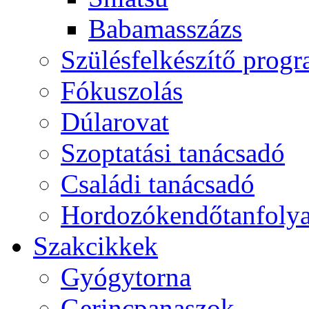
Babamasszázs
Szülésfelkészítő prog
Fókuszolás
Dúlarovat
Szoptatási tanácsadó
Családi tanácsadó
Hordozókendőtanfoly
Szakcikkek
Gyógytorna
Gerincpanaszok