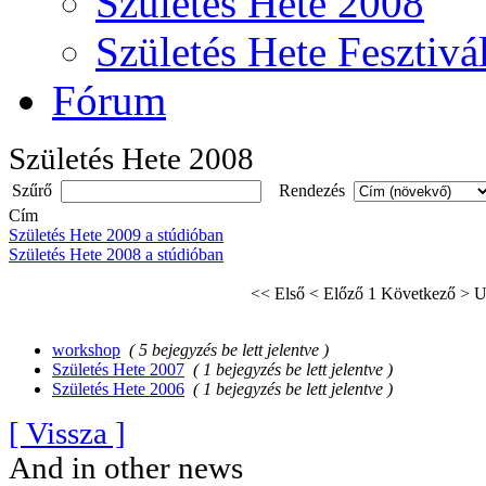
Születés Hete 2008
Születés Hete Fesztivá
Fórum
Születés Hete 2008
Szűrő
Rendezés
Cím
Születés Hete 2009 a stúdióban
Születés Hete 2008 a stúdióban
<< Első
< Előző
1
Következő >
U
workshop
( 5 bejegyzés be lett jelentve )
Születés Hete 2007
( 1 bejegyzés be lett jelentve )
Születés Hete 2006
( 1 bejegyzés be lett jelentve )
[ Vissza ]
And in other news