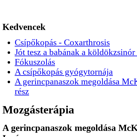
Kedvencek
Csípőkopás - Coxarthrosis
Jót tesz a babának a köldökzsinór 
Fókuszolás
A csípőkopás gyógytornája
A gerincpanaszok megoldása McKen
rész
Mozgásterápia
A gerincpanaszok megoldása McKen