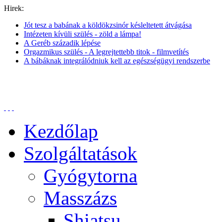
Hirek:
Jót tesz a babának a köldökzsinór késleltetett átvágása
Intézeten kívüli szülés - zöld a lámpa!
A Geréb századik lépése
Orgazmikus szülés - A legrejtettebb titok - filmvetítés
A bábáknak integrálódniuk kell az egészségügyi rendszerbe
Kezdőlap
Szolgáltatások
Gyógytorna
Masszázs
Shiatsu