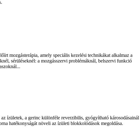
s.
őírt mozgásterápia, amely speciális kezelési technikákat alkalmaz a
nél, sérüléseknél: a mozgásszervi problémáknál, belszervi funkció
aszoknál...
az ízületek, a gerinc különféle reverzibilis, gyógyítható károsodásainál
orna hatékonyságát növeli az ízületi blokkolódások megoldása.