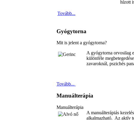
hízott i
Tovább...
Gyógytorna
Mit is jelent a gyógytorna?
A gyógytorna orvosilag el
különféle megbetegedések
zavaroknál, pszichés pan
Tovább...
Manuálterápia
Manuálterápia
A manuálterápiás kezelés 
alkalmazható. Az aktív t