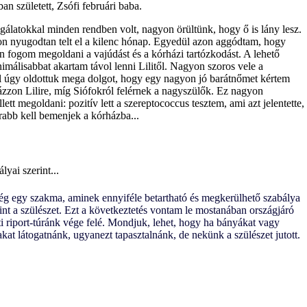
an született, Zsófi februári baba.
gálatokkal minden rendben volt, nagyon örültünk, hogy ő is lány lesz.
n nyugodtan telt el a kilenc hónap. Egyedül azon aggódtam, hogy
 fogom megoldani a vajúdást és a kórházi tartózkodást. A lehető
imálisabbat akartam távol lenni Lilitől. Nagyon szoros vele a
ül úgy oldottuk mega dolgot, hogy egy nagyon jó barátnőmet kértem
gyázzon Lilire, míg Siófokról felérnek a nagyszülők. Ez nagyon
tt megoldani: pozitív lett a szereptococcus tesztem, ami azt jelentette,
abb kell bemenjek a kórházba...
lyai szerint...
g egy szakma, aminek ennyiféle betartható és megkerülhető szabálya
int a szülészet. Ezt a következtetés vontam le mostanában országjáró
ti riport-túránk vége felé. Mondjuk, lehet, hogy ha bányákat vagy
kat látogatnánk, ugyanezt tapasztalnánk, de nekünk a szülészet jutott.