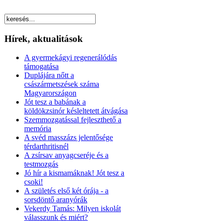
Hírek, aktualitások
A gyermekágyi regenerálódás
támogatása
Duplájára nőtt a
császármetszések száma
Magyarországon
Jót tesz a babának a
köldökzsinór késleltetett átvágása
Szemmozgatással fejleszthető a
memória
A svéd masszázs jelentősége
térdarthritisnél
A zsírsav anyagcseréje és a
testmozgás
Jó hír a kismamáknak! Jót tesz a
csoki!
A születés első két órája - a
sorsdöntő aranyórák
Vekerdy Tamás: Milyen iskolát
válasszunk és miért?