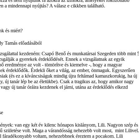
zzá és nem nyújtunk rá azokra az izmokra, amelyeket fokozottabb
n a mindennapi nyújtás? A válasz e cikkben található.
nk és miért?
dy Tamás előadásából
zsgálattal kezdeném: Csapó Benő és munkatársai Szegeden több mint 
zsgálják a gyerekek érdeklődését. Ennek a vizsgálatnak az egyik
ő eredménye az volt - tömörítve és kiemelve -, hogy a magyar
ek érdeklődők. Érdekli őket a világ, az ember, önmaguk. Egyszerűen
siak (és ez a kíváncsiságuk mindig újra feltámad kamaszkorukig, ha új
gy, új tanár lép be az életükbe). Csak a tragikus az, hogy amikor nagy
vagy új tanár óráira kezdenek el járni, utána az érdeklődés elkezd
se
nyek: van egy két év kilenc hónapos kislányom, Lili. Nagyon szép és
 születése volt. Maga a várandósság nehezebb volt most, mint Lilivel.
l fáradékonyabb voltam, nehezebbnek éreztem a pocakom. Lili