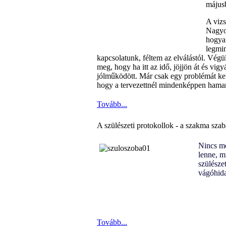
májusb
A vizs
Nagyo
hogyan
legmin
kapcsolatunk, féltem az elválástól. Vég
meg, hogy ha itt az idő, jöjjön át és vi
jólműködött.
Már csak egy problémát kelle
hogy a tervezettnél mindenképpen hamar
Tovább...
A szülészeti protokollok - a szakma szabá
Nincs mé
lenne, m
szülésze
vágóhida
Tovább...