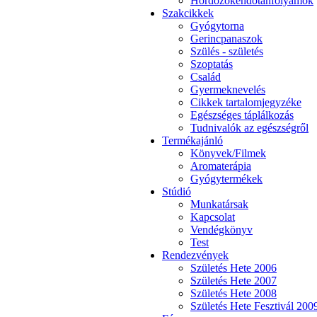
Hordozókendőtanfolyamok
Szakcikkek
Gyógytorna
Gerincpanaszok
Szülés - születés
Szoptatás
Család
Gyermeknevelés
Cikkek tartalomjegyzéke
Egészséges táplálkozás
Tudnivalók az egészségről
Termékajánló
Könyvek/Filmek
Aromaterápia
Gyógytermékek
Stúdió
Munkatársak
Kapcsolat
Vendégkönyv
Test
Rendezvények
Születés Hete 2006
Születés Hete 2007
Születés Hete 2008
Születés Hete Fesztivál 200