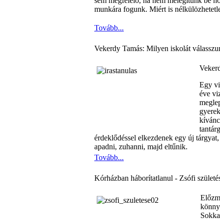
sem megfelelő, ha nem melegítünk be ho
munkára fogunk. Miért is nélkülözhetetle
Tovább...
Vekerdy Tamás: Milyen iskolát válasszu
Veker
Egy vi
éve vi
meglep
gyerek
kívánc
tantár
érdeklődéssel elkezdenek egy új tárgyat, 
apadni, zuhanni, majd eltűnik.
Tovább...
Kórházban háborítatlanul - Zsófi születé
Előzmé
könnyű
Sokka