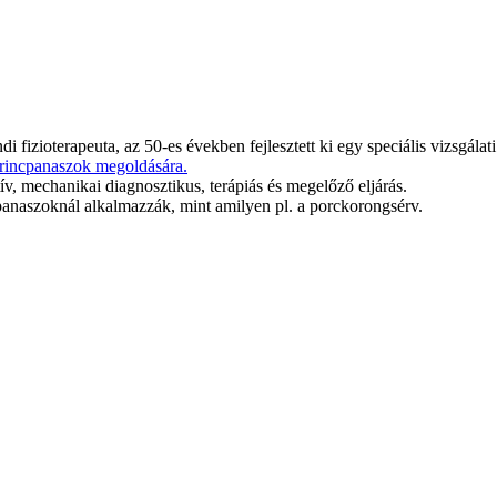
 fizioterapeuta, az 50-es években fejlesztett ki egy speciális vizsgálati
rincpanaszok megoldására
.
v, mechanikai diagnosztikus, terápiás és megelőző eljárás.
anaszoknál alkalmazzák, mint amilyen pl. a porckorongsérv.