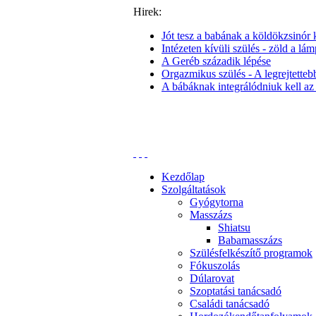
Hirek:
Jót tesz a babának a köldökzsinór k
Intézeten kívüli szülés - zöld a lám
A Geréb századik lépése
Orgazmikus szülés - A legrejtettebb 
A bábáknak integrálódniuk kell az
Kezdőlap
Szolgáltatások
Gyógytorna
Masszázs
Shiatsu
Babamasszázs
Szülésfelkészítő programok
Fókuszolás
Dúlarovat
Szoptatási tanácsadó
Családi tanácsadó