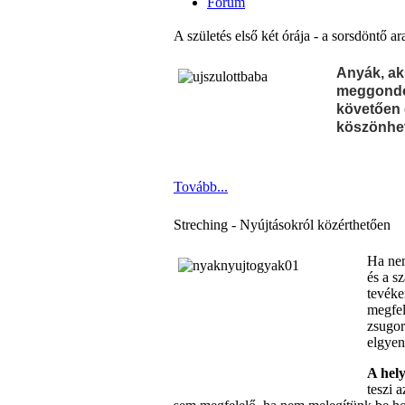
Fórum
A születés első két órája - a sorsdöntő a
Anyák, ak
meggondol
követően 
köszönhe
Tovább...
Streching - Nyújtásokról közérthetően
Ha nem
és a s
tevéke
megfele
zsugor
elgyen
A hely
teszi 