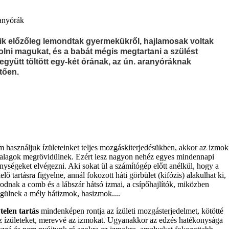
ranyórák
ik előzőleg lemondtak gyermekükről, hajlamosak voltak
ni magukat, és a babát mégis megtartani a szülést
együtt töltött egy-két órának, az ún. aranyóráknak
tően.
 használjuk ízületeinket teljes mozgáskiterjedésükben, akkor az izmok
zalagok megrövidülnek. Ezért lesz nagyon nehéz egyes mindennapi
nységeket elvégezni. Aki sokat ül a számítógép előtt anélkül, hogy a
lő tartásra figyelne, annál fokozott háti görbület (kifózis) alakulhat ki,
odnak a comb és a lábszár hátsó izmai, a csípőhajlítók, miközben
gülnek a mély hátizmok, hasizmok....
telen tartás
mindenképen rontja az ízületi mozgásterjedelmet, kötötté
az ízületeket, merevvé az izmokat. Ugyanakkor az edzés hatékonysága