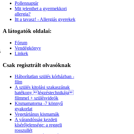
Pollennaptár
Mit jelenthet a gyermekkori
allergia?
Itt a tavasz! - Allergiás gyerekek
A látogatók oldalai:
Fórum
Vendégkönyv
5
Linkek
Csak regisztrált olvasóknak
Háborítatlan szülés kórházban -
film
A szülés kitolási szakaszának
hatékony légzéstechnikája
filmmel + szülésvideók
Kismamatorna -7 könnyű
gyakorlat
Vegetáriánus kismamák
A várandósság kezdeti
kísérőjelensége: a reggeli
rosszullét