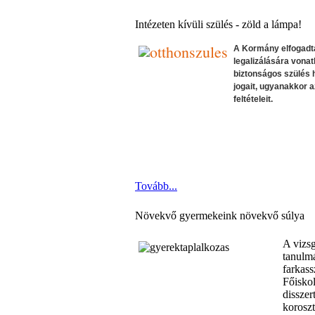
Intézeten kívüli szülés - zöld a lámpa!
A Kormány elfogadta
legalizálására vonat
biztonságos szülés 
jogait, ugyanakkor 
feltételeit.
Tovább...
Növekvő gyermekeink növekvő súlya
A vizsg
tanulm
farkas
Főiskol
disszer
koroszt