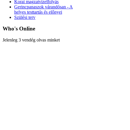
Korai magzatvízelfolyás
Gerincpanaszok várandósan - A
helyes testtartás és előnyei
Szülési terv
Who's Online
Jelenleg 3 vendég olvas minket