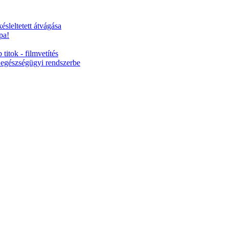
ésleltetett átvágása
pa!
titok - filmvetítés
 egészségügyi rendszerbe