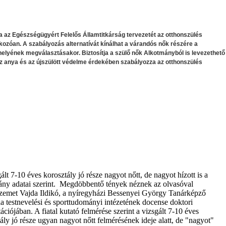
 az Egészségügyért Felelős Államtitkárság tervezetét az otthonszülés
kozóan. A szabályozás alternatívát kínálhat a várandós nők részére a
helyének megválasztásakor. Biztosítja a szülő nők Alkotmányból is levezethető
az anya és az újszülött védelme érdekében szabályozza az otthonszülés
ált 7-10 éves korosztály jó része nagyot nőtt, de nagyot hízott is a
ány adatai szerint. Megdöbbentő tények néznek az olvasóval
szemet Vajda Ildikó, a nyíregyházi Bessenyei György Tanárképző
a testnevelési és sporttudományi intézetének docense doktori
tációjában. A fiatal kutató felmérése szerint a vizsgált 7-10 éves
ály jó része ugyan nagyot nőtt felmérésének ideje alatt, de "nagyot"